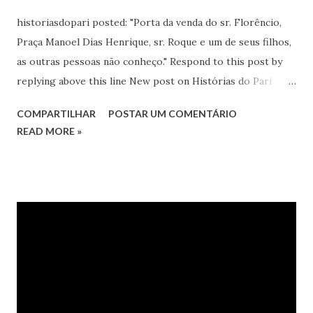
historiasdopari posted: "Porta da venda do sr. Florêncio,
Praça Manoel Dias Henrique, sr. Roque e um de seus filhos,
as outras pessoas não conheço." Respond to this post by
replying above this line New post on Histórias do Pari
ALTO DO PARI ANOS 30 by historiasdopari ...
COMPARTILHAR
POSTAR UM COMENTÁRIO
READ MORE »