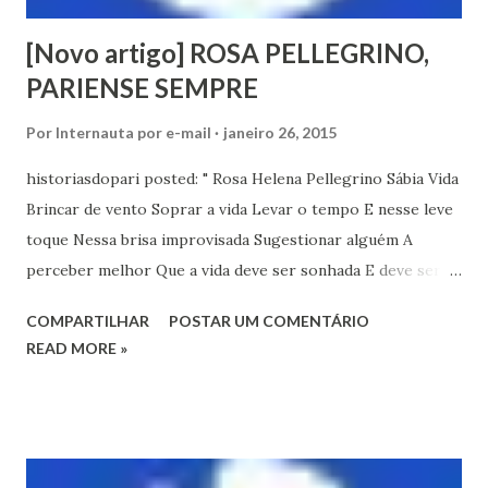
[Novo artigo] ROSA PELLEGRINO,
PARIENSE SEMPRE
Por
Internauta por e-mail
janeiro 26, 2015
historiasdopari posted: " Rosa Helena Pellegrino Sábia Vida
Brincar de vento Soprar a vida Levar o tempo E nesse leve
toque Nessa brisa improvisada Sugestionar alguém A
perceber melhor Que a vida deve ser sonhada E deve ser
acalentada Aguardando " Respond to this post by replying
COMPARTILHAR
POSTAR UM COMENTÁRIO
above this line New post on Histórias do Pari ROSA
READ MORE »
PELLEGR...