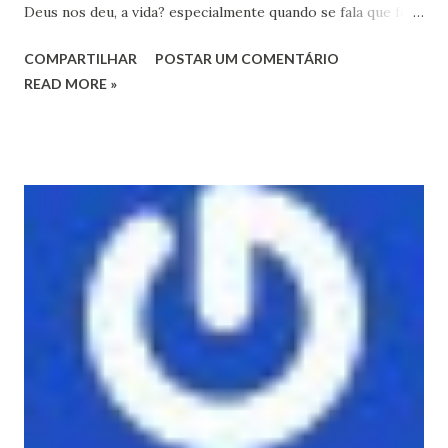
Deus nos deu, a vida? especialmente quando se fala que foi
por amor? Outros dizem que a distâ" Respond to this post
COMPARTILHAR
POSTAR UM COMENTÁRIO
by replying above this line New post on Histórias do Pari
READ MORE »
AMOR E ÓDIO ...