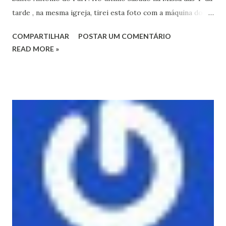
tarde , na mesma igreja, tirei esta foto com a máquina do
Wagner e ele e mais o Wilton e também a Sola" Respond to
COMPARTILHAR
POSTAR UM COMENTÁRIO
this post by replying above this line New post on Histórias
READ MORE »
do Pari CANTAR É REZ...