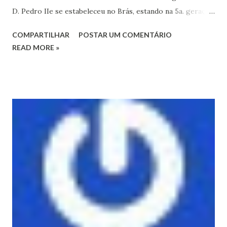
D. Pedro IIe se estabeleceu no Brás, estando na 5a. geração
. Eu conheci o ex - ministro Bresser Pereir" Respond to
COMPARTILHAR
POSTAR UM COMENTÁRIO
this post by replying above this line New post on Histórias
READ MORE »
do Pari AGOSTIN...