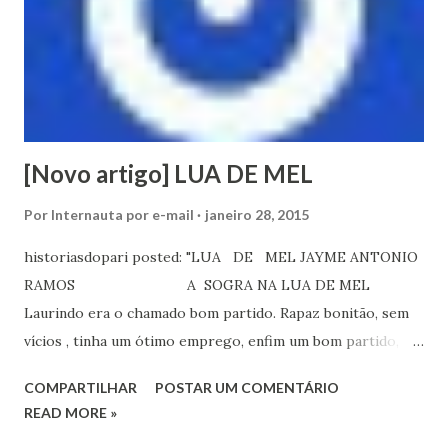
[Novo artigo] LUA DE MEL
Por
Internauta por e-mail
janeiro 28, 2015
historiasdopari posted: "LUA DE MEL JAYME ANTONIO
RAMOS A SOGRA NA LUA DE MEL
Laurindo era o chamado bom partido. Rapaz bonitão, sem
vícios , tinha um ótimo emprego, enfim um bom partido,
como se diz popularmente. Durvalina sua namorada"
COMPARTILHAR
POSTAR UM COMENTÁRIO
Respond to this post by replying above this line New post
READ MORE »
on Histórias do Pari LUA DE MEL ...