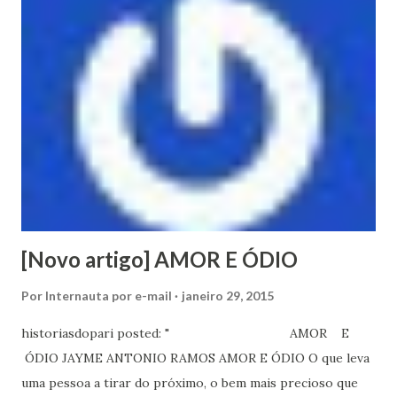
a
g
e
n
s
[Novo artigo] AMOR E ÓDIO
Por
Internauta por e-mail
janeiro 29, 2015
historiasdopari posted: " AMOR E
ÓDIO JAYME ANTONIO RAMOS AMOR E ÓDIO O que leva
uma pessoa a tirar do próximo, o bem mais precioso que