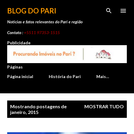
Pular para o conteúdo principal
BLOG DO PARI
Noticias e fatos relevantes do Pari e região
Contato :
+5511 97353-1515
Publicidade
Páginas
Página inicial
História do Pari
Mais…
P
Mostrando postagens de
MOSTRAR TUDO
o
janeiro, 2015
s
t