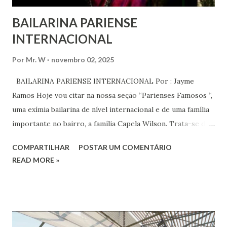
BAILARINA PARIENSE
INTERNACIONAL
Por
Mr. W
novembro 02, 2025
BAILARINA PARIENSE INTERNACIONAL Por : Jayme
Ramos Hoje vou citar na nossa seção “Parienses Famosos “,
uma exímia bailarina de nível internacional e de uma família
importante no bairro, a família Capela Wilson. Trata-se da
Saphyra Cristiane Wilson, bailarina e Professora de dança.
COMPARTILHAR
POSTAR UM COMENTÁRIO
Vamos às informações de seu site : Bailarina e professora
READ MORE »
de danças étnicas com destaque para as danças ciganas,
árabes e indianas. Graduada pela Universidade Anhembi
Morumbi. Iniciou seus estudos em dança indiana com
Estalamare dos Santos, em 1999, no estilo Bharatanatyam.
Esteve na Índia aprofundando seus estudos neste estilo