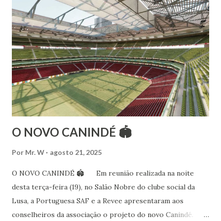
além de partir para pesquisa e vivência das danças
folclóricas do Rajastão (Kalbelia, Banjara, Ghoomar, Chair).
Bailarina profissional e professora de dança. Dedica-se há
15 anos ao estudo e pesquisa de danças étnicas, em especial
às danças ciganas, árabes e indianas. Iniciou seus estudos de
dança aos 4 anos de idade (em 1982) no balé clássico,
passando por diversas atividades co...
O NOVO CANINDÉ 🏟
Por
Mr. W
agosto 21, 2025
O NOVO CANINDÉ 🏟 Em reunião realizada na noite
desta terça-feira (19), no Salão Nobre do clube social da
Lusa, a Portuguesa SAF e a Revee apresentaram aos
conselheiros da associação o projeto do novo Canindé.