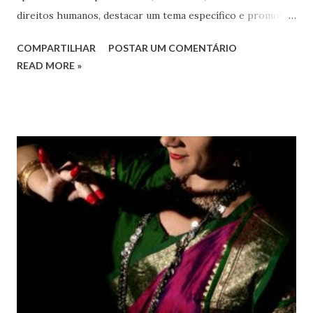
direitos humanos, destacar um tema específico e promover
o pleno respeito a todos os direitos humanos, por todos,
COMPARTILHAR
POSTAR UM COMENTÁRIO
em todos os lugares. Este ano, o foco é sobre os direitos
READ MORE »
de todas as pessoas – mulheres, jovens, minorias, pessoas
com deficiência, povos indígenas, os pobres e
marginalizados – para fazer ouvir a sua voz na vida pública
e para que ela seja incluída no processo de decisão política.
Estes direitos humanos – os direitos à liberdade de opinião
e de expressão, de reunião pacífica e de associação, e de
participar no governo (artigos 19, 20 e 21 da Declaração
Universal dos Direitos Humanos ) – têm estado no centro
das mudanças históricas no mundo árabe nos últimos dois
anos, em que milhões foram às ruas para exigir mudanças.
Em outras partes do mundo, os “99%” fizeram suas vozes
serem ouvidas através ...