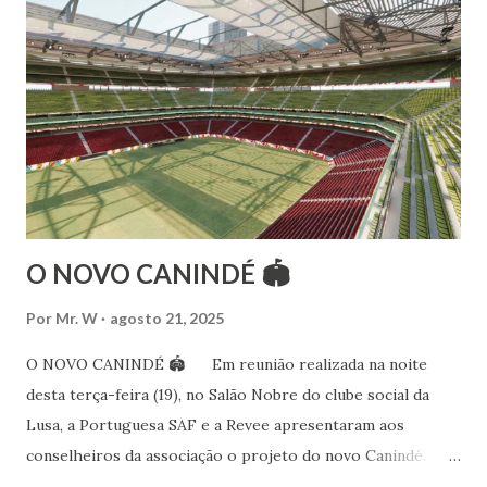
além de partir para pesquisa e vivência das danças
folclóricas do Rajastão (Kalbelia, Banjara, Ghoomar, Chair).
Bailarina profissional e professora de dança. Dedica-se há
15 anos ao estudo e pesquisa de danças étnicas, em especial
às danças ciganas, árabes e indianas. Iniciou seus estudos de
dança aos 4 anos de idade (em 1982) no balé clássico,
passando por diversas atividades co...
O NOVO CANINDÉ 🏟
Por
Mr. W
agosto 21, 2025
O NOVO CANINDÉ 🏟 Em reunião realizada na noite
desta terça-feira (19), no Salão Nobre do clube social da
Lusa, a Portuguesa SAF e a Revee apresentaram aos
conselheiros da associação o projeto do novo Canindé.
Além do estádio lusitano, também foi exposto o restante do