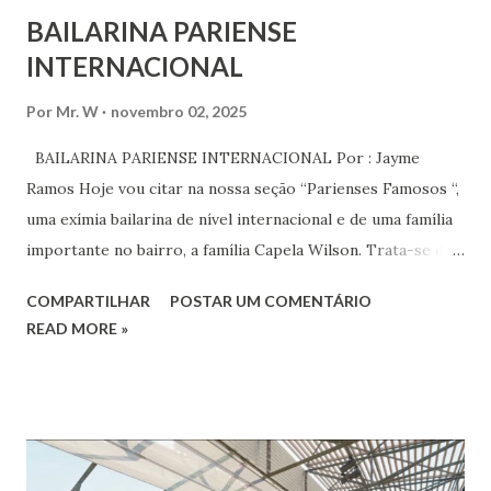
BAILARINA PARIENSE
INTERNACIONAL
Por
Mr. W
novembro 02, 2025
BAILARINA PARIENSE INTERNACIONAL Por : Jayme
Ramos Hoje vou citar na nossa seção “Parienses Famosos “,
uma exímia bailarina de nível internacional e de uma família
importante no bairro, a família Capela Wilson. Trata-se da
Saphyra Cristiane Wilson, bailarina e Professora de dança.
COMPARTILHAR
POSTAR UM COMENTÁRIO
Vamos às informações de seu site : Bailarina e professora
READ MORE »
de danças étnicas com destaque para as danças ciganas,
árabes e indianas. Graduada pela Universidade Anhembi
Morumbi. Iniciou seus estudos em dança indiana com
Estalamare dos Santos, em 1999, no estilo Bharatanatyam.
Esteve na Índia aprofundando seus estudos neste estilo