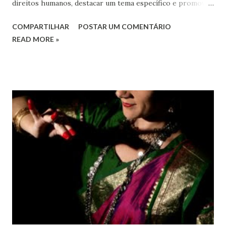
direitos humanos, destacar um tema específico e promover
o pleno respeito a todos os direitos humanos, por todos,
COMPARTILHAR
POSTAR UM COMENTÁRIO
em todos os lugares. Este ano, o foco é sobre os direitos
READ MORE »
de todas as pessoas – mulheres, jovens, minorias, pessoas
com deficiência, povos indígenas, os pobres e
marginalizados – para fazer ouvir a sua voz na vida pública
e para que ela seja incluída no processo de decisão política.
Estes direitos humanos – os direitos à liberdade de opinião
e de expressão, de reunião pacífica e de associação, e de
participar no governo (artigos 19, 20 e 21 da Declaração
Universal dos Direitos Humanos ) – têm estado no centro
das mudanças históricas no mundo árabe nos últimos dois
anos, em que milhões foram às ruas para exigir mudanças.
Em outras partes do mundo, os “99%” fizeram suas vozes
serem ouvidas através ...