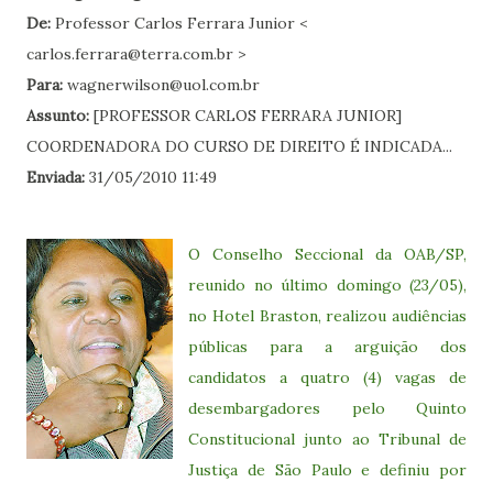
De:
Professor Carlos Ferrara Junior <
carlos.ferrara@terra.com.br >
Para:
wagnerwilson@uol.com.br
Assunto:
[PROFESSOR CARLOS FERRARA JUNIOR]
COORDENADORA DO CURSO DE DIREITO É INDICADA...
Enviada:
31/05/2010 11:49
O Conselho Seccional da OAB/SP,
reunido no último domingo (23/05),
no Hotel Braston, realizou audiências
públicas para a arguição dos
candidatos a quatro (4) vagas de
desembargadores pelo Quinto
Constitucional junto ao Tribunal de
Justiça de São Paulo e definiu por