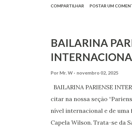
por todos, em todos os lugare
COMPARTILHAR
POSTAR UM COMEN
todas as pessoas – mulheres,
deficiência, povos indígenas,
ouvir a sua voz na vida públic
BAILARINA PAR
processo de decisão política.
INTERNACIONA
liberdade de opinião e de exp
associação, e de participar no
Por
Mr. W
novembro 02, 2025
Declaração Universal dos Di
BAILARINA PARIENSE INTERN
das mudanças históricas no 
citar na nossa seção “Parien
que milhões foram às ruas pa
nível internacional e de uma 
mundo, os “99%” fizeram suas
Capela Wilson. Trata-se da Sa