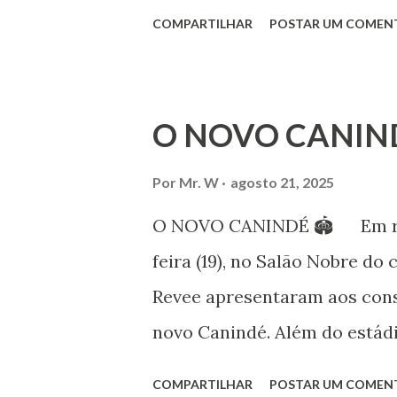
Professora de dança. Vamos às
COMPARTILHAR
POSTAR UM COMEN
professora de danças étnica
árabes e indianas. Graduada
Iniciou seus estudos em dan
O NOVO CANIN
em 1999, no estilo Bharatana
estudos neste estilo além de 
Por
Mr. W
agosto 21, 2025
danças folclóricas do Rajastã
O NOVO CANINDÉ 🏟 Em reun
Bailarina profissional e prof
feira (19), no Salão Nobre do 
estudo e pesquisa de danças 
Revee apresentaram aos cons
árabes e indianas. Iniciou se
novo Canindé. Além do estádi
(em 1982) no balé clássico, pa
restante do complexo, que en
COMPARTILHAR
POSTAR UM COMEN