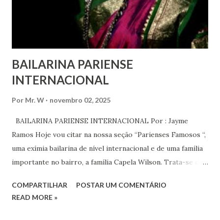
Em outras partes do mundo, os “99%” fizeram suas vozes
serem ouvidas através ...
BAILARINA PARIENSE
INTERNACIONAL
Por
Mr. W
novembro 02, 2025
BAILARINA PARIENSE INTERNACIONAL Por : Jayme
Ramos Hoje vou citar na nossa seção “Parienses Famosos “,
uma exímia bailarina de nível internacional e de uma família
importante no bairro, a família Capela Wilson. Trata-se da
Saphyra Cristiane Wilson, bailarina e Professora de dança.
COMPARTILHAR
POSTAR UM COMENTÁRIO
Vamos às informações de seu site : Bailarina e professora
READ MORE »
de danças étnicas com destaque para as danças ciganas,
árabes e indianas. Graduada pela Universidade Anhembi