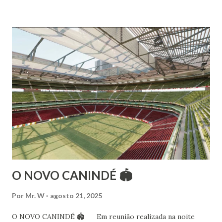
Morumbi. Iniciou seus estudos em dança indiana com
Estalamare dos Santos, em 1999, no estilo Bharatanatyam.
Esteve na Índia aprofundando seus estudos neste estilo
além de partir para pesquisa e vivência das danças
folclóricas do Rajastão (Kalbelia, Banjara, Ghoomar, Chair).
Bailarina profissional e professora de dança. Dedica-se há
15 anos ao estudo e pesquisa de danças étnicas, em especial
às danças ciganas, árabes e indianas. Iniciou seus estudos de
dança aos 4 anos de idade (em 1982) no balé clássico,
passando por diversas atividades co...
O NOVO CANINDÉ 🏟
Por
Mr. W
agosto 21, 2025
O NOVO CANINDÉ 🏟 Em reunião realizada na noite