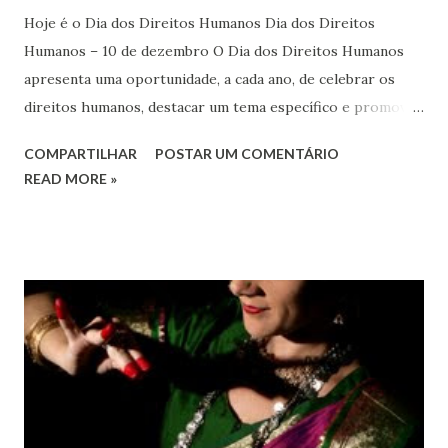
Hoje é o Dia dos Direitos Humanos Dia dos Direitos
Humanos – 10 de dezembro O Dia dos Direitos Humanos
apresenta uma oportunidade, a cada ano, de celebrar os
direitos humanos, destacar um tema específico e promover
o pleno respeito a todos os direitos humanos, por todos,
COMPARTILHAR
POSTAR UM COMENTÁRIO
em todos os lugares. Este ano, o foco é sobre os direitos
READ MORE »
de todas as pessoas – mulheres, jovens, minorias, pessoas
com deficiência, povos indígenas, os pobres e
marginalizados – para fazer ouvir a sua voz na vida pública
e para que ela seja incluída no processo de decisão política.
Estes direitos humanos – os direitos à liberdade de opinião
e de expressão, de reunião pacífica e de associação, e de
participar no governo (artigos 19, 20 e 21 da Declaração
Universal dos Direitos Humanos ) – têm estado no centro
das mudanças históricas no mundo árabe nos últimos dois
anos, em que milhões foram às ruas para exigir mudanças.