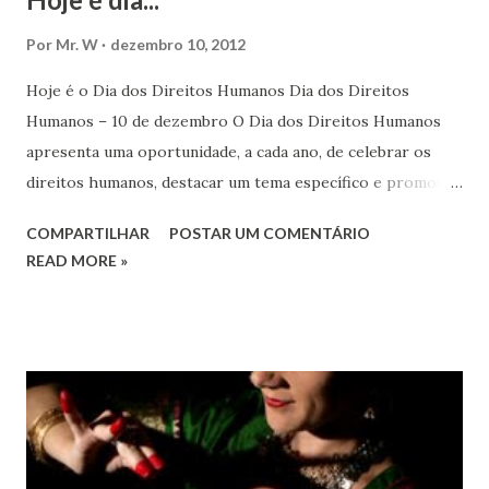
Por
Mr. W
dezembro 10, 2012
Hoje é o Dia dos Direitos Humanos Dia dos Direitos
Humanos – 10 de dezembro O Dia dos Direitos Humanos
apresenta uma oportunidade, a cada ano, de celebrar os
direitos humanos, destacar um tema específico e promover
o pleno respeito a todos os direitos humanos, por todos,
COMPARTILHAR
POSTAR UM COMENTÁRIO
em todos os lugares. Este ano, o foco é sobre os direitos
READ MORE »
de todas as pessoas – mulheres, jovens, minorias, pessoas
com deficiência, povos indígenas, os pobres e
marginalizados – para fazer ouvir a sua voz na vida pública
e para que ela seja incluída no processo de decisão política.
Estes direitos humanos – os direitos à liberdade de opinião
e de expressão, de reunião pacífica e de associação, e de
participar no governo (artigos 19, 20 e 21 da Declaração
Universal dos Direitos Humanos ) – têm estado no centro