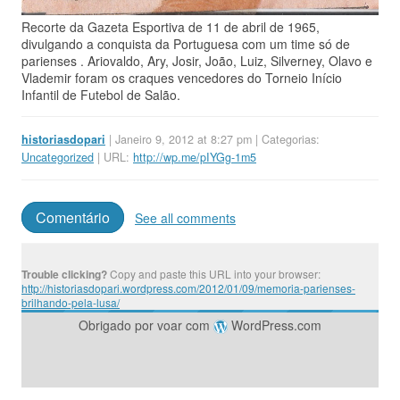
Recorte da Gazeta Esportiva de 11 de abril de 1965,
divulgando a conquista da Portuguesa com um time só de
parienses . Ariovaldo, Ary, Josir, João, Luiz, Silverney, Olavo e
Vlademir foram os craques vencedores do Torneio Início
Infantil de Futebol de Salão.
historiasdopari
| Janeiro 9, 2012 at 8:27 pm | Categorias:
Uncategorized
| URL:
http://wp.me/pIYGg-1m5
Comentário
See all comments
Trouble clicking?
Copy and paste this URL into your browser:
http://historiasdopari.wordpress.com/2012/01/09/memoria-parienses-
brilhando-pela-lusa/
Obrigado por voar com
WordPress.com