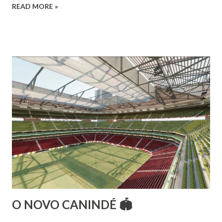
READ MORE »
de danças étnicas com destaque para as danças ciganas,
árabes e indianas. Graduada pela Universidade Anhembi
Morumbi. Iniciou seus estudos em dança indiana com
Estalamare dos Santos, em 1999, no estilo Bharatanatyam.
Esteve na Índia aprofundando seus estudos neste estilo
além de partir para pesquisa e vivência das danças
folclóricas do Rajastão (Kalbelia, Banjara, Ghoomar, Chair).
Bailarina profissional e professora de dança. Dedica-se há
15 anos ao estudo e pesquisa de danças étnicas, em especial
às danças ciganas, árabes e indianas. Iniciou seus estudos de
dança aos 4 anos de idade (em 1982) no balé clássico,
passando por diversas atividades co...
O NOVO CANINDÉ 🏟