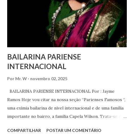
das mudanças históricas no mundo árabe nos últimos dois
anos, em que milhões foram às ruas para exigir mudanças.
Em outras partes do mundo, os “99%” fizeram suas vozes
serem ouvidas através ...
BAILARINA PARIENSE
INTERNACIONAL
Por
Mr. W
novembro 02, 2025
BAILARINA PARIENSE INTERNACIONAL Por : Jayme
Ramos Hoje vou citar na nossa seção “Parienses Famosos “,
uma exímia bailarina de nível internacional e de uma família
importante no bairro, a família Capela Wilson. Trata-se da
Saphyra Cristiane Wilson, bailarina e Professora de dança.
COMPARTILHAR
POSTAR UM COMENTÁRIO
Vamos às informações de seu site : Bailarina e professora