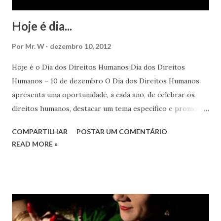
Hoje é dia...
Por
Mr. W
dezembro 10, 2012
Hoje é o Dia dos Direitos Humanos Dia dos Direitos
Humanos – 10 de dezembro O Dia dos Direitos Humanos
apresenta uma oportunidade, a cada ano, de celebrar os
direitos humanos, destacar um tema específico e promover
o pleno respeito a todos os direitos humanos, por todos,
COMPARTILHAR
POSTAR UM COMENTÁRIO
em todos os lugares. Este ano, o foco é sobre os direitos
READ MORE »
de todas as pessoas – mulheres, jovens, minorias, pessoas
com deficiência, povos indígenas, os pobres e
marginalizados – para fazer ouvir a sua voz na vida pública
e para que ela seja incluída no processo de decisão política.
Estes direitos humanos – os direitos à liberdade de opinião
e de expressão, de reunião pacífica e de associação, e de