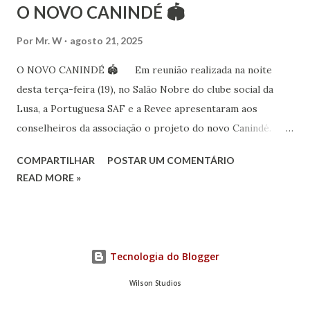
O NOVO CANINDÉ 🏟
Por
Mr. W
agosto 21, 2025
O NOVO CANINDÉ 🏟 Em reunião realizada na noite
desta terça-feira (19), no Salão Nobre do clube social da
Lusa, a Portuguesa SAF e a Revee apresentaram aos
conselheiros da associação o projeto do novo Canindé.
Além do estádio lusitano, também foi exposto o restante do
COMPARTILHAR
POSTAR UM COMENTÁRIO
complexo, que englobará clube social, edifício garagem
READ MORE »
para 4600 carros, hotel e boulevard de alimentação.
Pelo lado da Portuguesa SAF estiveram no encontro o
sócio-investidor e presidente, Alex Bourgeois, o sócio-
investidor e presidente do Conselho de Administração da
Tecnologia do Blogger
SAF, André Berenguer, e os vice-presidentes Fred Mourão
(marketing), Marcus Mingoni (financeiro), Tadeu Oliveira
Wilson Studios
Júnior (futebol) e Turíbio Leite (saúde e performance), além