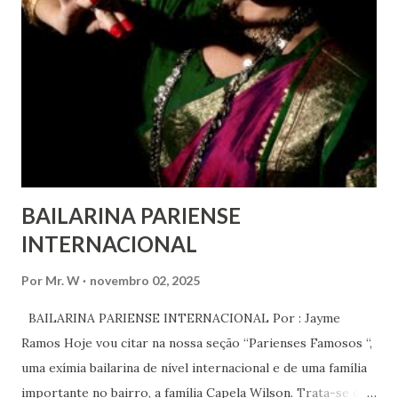
participar no governo (artigos 19, 20 e 21 da Declaração
Universal dos Direitos Humanos ) – têm estado no centro
das mudanças históricas no mundo árabe nos últimos dois
anos, em que milhões foram às ruas para exigir mudanças.
Em outras partes do mundo, os “99%” fizeram suas vozes
serem ouvidas através ...
BAILARINA PARIENSE
INTERNACIONAL
Por
Mr. W
novembro 02, 2025
BAILARINA PARIENSE INTERNACIONAL Por : Jayme
Ramos Hoje vou citar na nossa seção “Parienses Famosos “,
uma exímia bailarina de nível internacional e de uma família
importante no bairro, a família Capela Wilson. Trata-se da