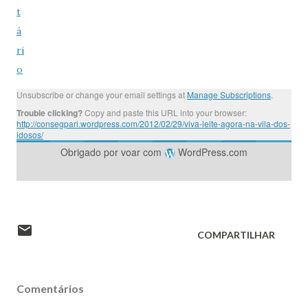
t
á
ri
o
Unsubscribe or change your email settings at
Manage Subscriptions
.
Trouble clicking?
Copy and paste this URL into your browser:
http://consegpari.wordpress.com/2012/02/29/viva-leite-agora-na-vila-dos-
idosos/
Obrigado por voar com
WordPress.com
COMPARTILHAR
Comentários