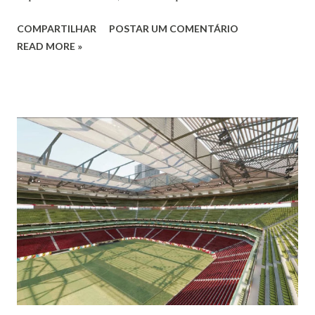
Saphyra Cristiane Wilson, bailarina e Professora de dança.
COMPARTILHAR
POSTAR UM COMENTÁRIO
Vamos às informações de seu site : Bailarina e professora
READ MORE »
de danças étnicas com destaque para as danças ciganas,
árabes e indianas. Graduada pela Universidade Anhembi
Morumbi. Iniciou seus estudos em dança indiana com
Estalamare dos Santos, em 1999, no estilo Bharatanatyam.
Esteve na Índia aprofundando seus estudos neste estilo
além de partir para pesquisa e vivência das danças
folclóricas do Rajastão (Kalbelia, Banjara, Ghoomar, Chair).
Bailarina profissional e professora de dança. Dedica-se há
15 anos ao estudo e pesquisa de danças étnicas, em especial
às danças ciganas, árabes e indianas. Iniciou seus estudos de
dança aos 4 anos de idade (em 1982) no balé clássico,
passando por diversas atividades co...