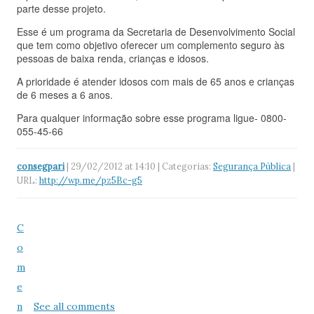
parte desse projeto.
Esse é um programa da Secretaria de Desenvolvimento Social
que tem como objetivo oferecer um complemento seguro às
pessoas de baixa renda, crianças e idosos.
A prioridade é atender idosos com mais de 65 anos e crianças
de 6 meses a 6 anos.
Para qualquer informação sobre esse programa ligue- 0800-
055-45-66
consegpari
| 29/02/2012 at 14:10 | Categorias:
Segurança Pública
|
URL:
http://wp.me/pz5Bc-g5
C
o
m
e
n
See all comments