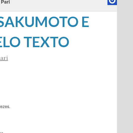
 Pari
 SAKUMOTO E
ELO TEXTO
ari
vezes.
.