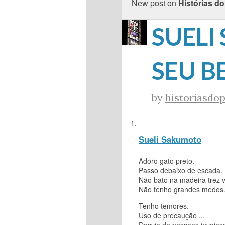
New post on
Histórias do
SUELI
SEU B
by
historiasdop
Sueli Sakumoto
Adoro gato preto.
Passo debaixo de escada.
Não bato na madeira trez 
Não tenho grandes medos
Tenho temores.
Uso de precaução ...