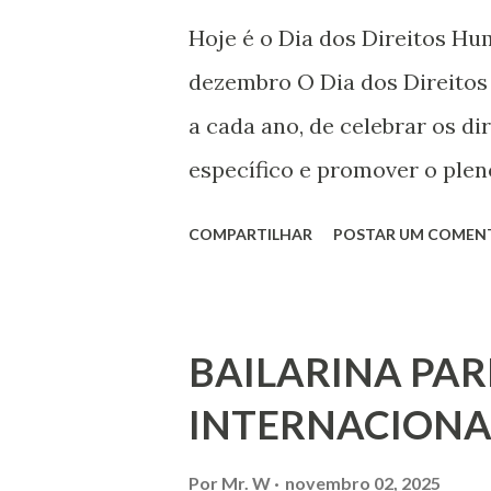
Hoje é o Dia dos Direitos H
dezembro O Dia dos Direito
a cada ano, de celebrar os d
específico e promover o plen
por todos, em todos os lugare
COMPARTILHAR
POSTAR UM COMEN
todas as pessoas – mulheres,
deficiência, povos indígenas,
ouvir a sua voz na vida públic
BAILARINA PAR
processo de decisão política.
INTERNACIONA
liberdade de opinião e de exp
associação, e de participar no
Por
Mr. W
novembro 02, 2025