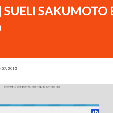
o] SUELI SAKUMOTO 
O
 07, 2013
espond to this post by replying above this line