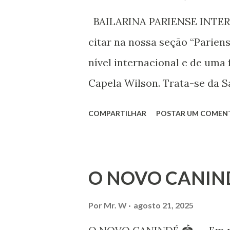
Declaração Universal dos Di
BAILARINA PARIENSE INTERN
das mudanças históricas no 
citar na nossa seção “Parien
que milhões foram às ruas pa
nível internacional e de uma 
mundo, os “99%” fizeram suas
Capela Wilson. Trata-se da Sa
Professora de dança. Vamos às
COMPARTILHAR
POSTAR UM COMEN
professora de danças étnica
árabes e indianas. Graduada
Iniciou seus estudos em dan
O NOVO CANIN
em 1999, no estilo Bharatana
estudos neste estilo além de 
Por
Mr. W
agosto 21, 2025
danças folclóricas do Rajastã