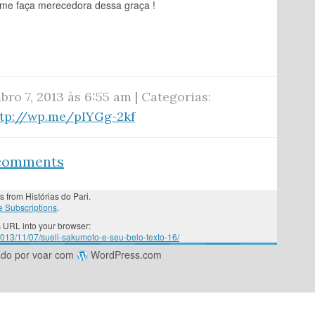
 me faça merecedora dessa graça !
ro 7, 2013 às 6:55 am | Categorias:
ttp://wp.me/pIYGg-2kf
 comments
s from Histórias do Pari.
 Subscriptions
.
 URL into your browser:
2013/11/07/sueli-sakumoto-e-seu-belo-texto-16/
ado por voar com
WordPress.com