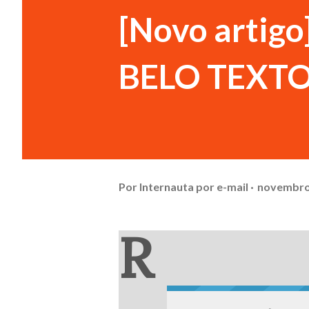
[Novo artig
BELO TEXT
Por
Internauta por e-mail
novembro
R