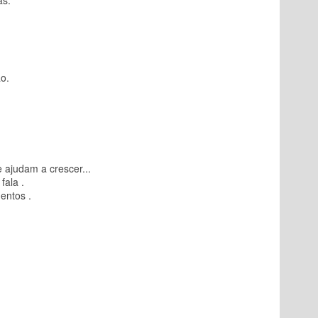
as.
o.
ajudam a crescer...
fala .
entos .