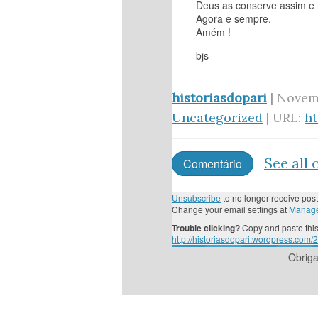
Deus as conserve assim e
Agora e sempre.
Amém !
bjs
historiasdopari
| Novemb
Uncategorized
| URL:
h
See all
Comentário
Unsubscribe
to no longer receive post
Change your email settings at
Manage
Trouble clicking?
Copy and paste this
http://historiasdopari.wordpress.com/
Obrig