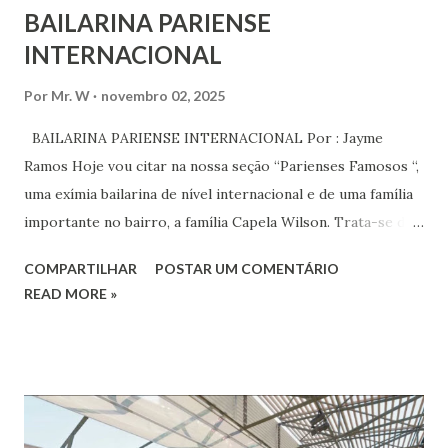
BAILARINA PARIENSE
INTERNACIONAL
Por
Mr. W
novembro 02, 2025
BAILARINA PARIENSE INTERNACIONAL Por : Jayme
Ramos Hoje vou citar na nossa seção “Parienses Famosos “,
uma exímia bailarina de nível internacional e de uma família
importante no bairro, a família Capela Wilson. Trata-se da
Saphyra Cristiane Wilson, bailarina e Professora de dança.
COMPARTILHAR
POSTAR UM COMENTÁRIO
Vamos às informações de seu site : Bailarina e professora
READ MORE »
de danças étnicas com destaque para as danças ciganas,
árabes e indianas. Graduada pela Universidade Anhembi
Morumbi. Iniciou seus estudos em dança indiana com
Estalamare dos Santos, em 1999, no estilo Bharatanatyam.
Esteve na Índia aprofundando seus estudos neste estilo
além de partir para pesquisa e vivência das danças