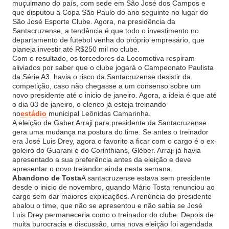
muçulmano do país, com sede em São José dos Campos e
que disputou a Copa São Paulo do ano seguinte no lugar do
São José Esporte Clube. Agora, na presidência da
Santacruzense, a tendência é que todo o investimento no
departamento de futebol venha do próprio empresário, que
planeja investir até R$250 mil no clube.
Com o resultado, os torcedores da Locomotiva respiram
aliviados por saber que o clube jogará o Campeonato Paulista
da Série A3. havia o risco da Santacruzense desistir da
competição, caso não chegasse a um consenso sobre um
novo presidente até o inicio de janeiro. Agora, a ideia é que até
o dia 03 de janeiro, o elenco já esteja treinando
no
estádio
municipal Leônidas Camarinha.
A eleição de Gaber Arraji para presidente da Santacruzense
gera uma mudança na postura do time. Se antes o treinador
era José Luis Drey, agora o favorito a ficar com o cargo é o ex-
goleiro do Guarani e do Corinthians, Gléber. Arraji já havia
apresentado a sua preferência antes da eleição e deve
apresentar o novo treiandor ainda nesta semana.
Abandono de Tosta
A santacruzense estava sem presidente
desde o inicio de novembro, quando Mário Tosta renunciou ao
cargo sem dar maiores explicações. A renúncia do presidente
abalou o time, que não se apresentou e não sabia se José
Luis Drey permaneceria como o treinador do clube. Depois de
muita burocracia e discussão, uma nova eleição foi agendada