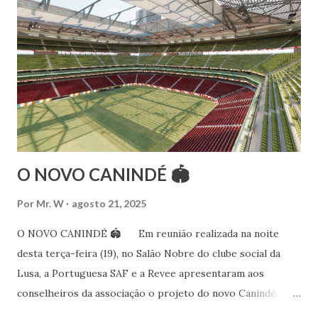
folclóricas do Rajastão (Kalbelia, Banjara, Ghoomar, Chair).
Bailarina profissional e professora de dança. Dedica-se há
15 anos ao estudo e pesquisa de danças étnicas, em especial
às danças ciganas, árabes e indianas. Iniciou seus estudos de
dança aos 4 anos de idade (em 1982) no balé clássico,
passando por diversas atividades co...
O NOVO CANINDÉ 🏟
Por
Mr. W
agosto 21, 2025
O NOVO CANINDÉ 🏟 Em reunião realizada na noite
desta terça-feira (19), no Salão Nobre do clube social da
Lusa, a Portuguesa SAF e a Revee apresentaram aos
conselheiros da associação o projeto do novo Canindé.
Além do estádio lusitano, também foi exposto o restante do