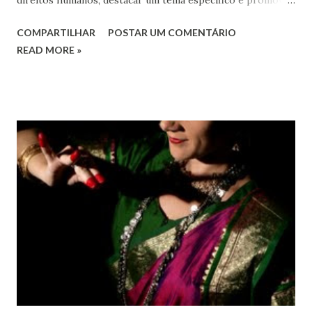
o pleno respeito a todos os direitos humanos, por todos,
COMPARTILHAR
POSTAR UM COMENTÁRIO
em todos os lugares. Este ano, o foco é sobre os direitos
READ MORE »
de todas as pessoas – mulheres, jovens, minorias, pessoas
com deficiência, povos indígenas, os pobres e
marginalizados – para fazer ouvir a sua voz na vida pública
e para que ela seja incluída no processo de decisão política.
Estes direitos humanos – os direitos à liberdade de opinião
e de expressão, de reunião pacífica e de associação, e de
participar no governo (artigos 19, 20 e 21 da Declaração
Universal dos Direitos Humanos ) – têm estado no centro
das mudanças históricas no mundo árabe nos últimos dois
anos, em que milhões foram às ruas para exigir mudanças.
Em outras partes do mundo, os “99%” fizeram suas vozes
serem ouvidas através ...