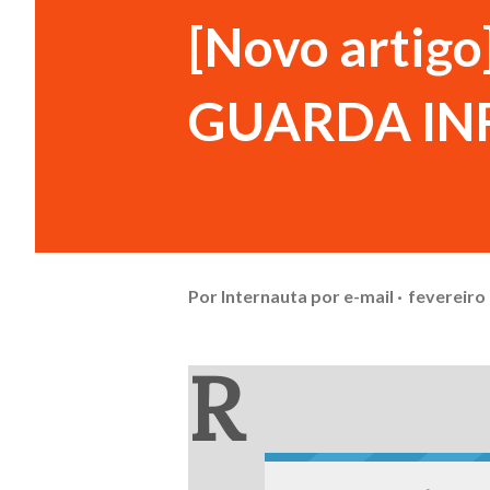
[Novo arti
GUARDA IN
Por
Internauta por e-mail
fevereiro 
R