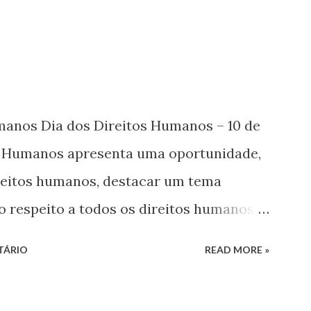
umanos Dia dos Direitos Humanos – 10 de
s Humanos apresenta uma oportunidade,
ireitos humanos, destacar um tema
o respeito a todos os direitos humanos,
s. Este ano, o foco é sobre os direitos de
TÁRIO
READ MORE »
 jovens, minorias, pessoas com
 os pobres e marginalizados – para fazer