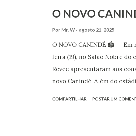
Iniciou seus estudos em dan
O NOVO CANIN
em 1999, no estilo Bharatana
estudos neste estilo além de 
Por
Mr. W
agosto 21, 2025
danças folclóricas do Rajastã
O NOVO CANINDÉ 🏟 Em reun
Bailarina profissional e prof
feira (19), no Salão Nobre do 
estudo e pesquisa de danças 
Revee apresentaram aos cons
árabes e indianas. Iniciou se
novo Canindé. Além do estádi
(em 1982) no balé clássico, pa
restante do complexo, que en
COMPARTILHAR
POSTAR UM COMEN
para 4600 carros, hotel e b
Portuguesa SAF estiveram no
presidente, Alex Bourgeois, o