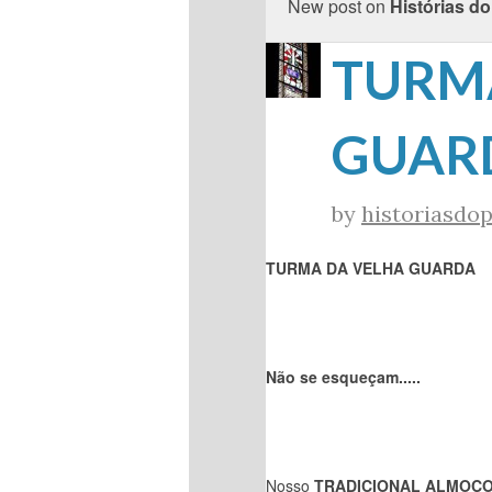
New post on
Histórias do
TURM
GUARD
by
historiasdop
TURMA DA VELHA GUARDA
Não se esqueçam.....
Nosso
TRADICIONAL ALMOÇO