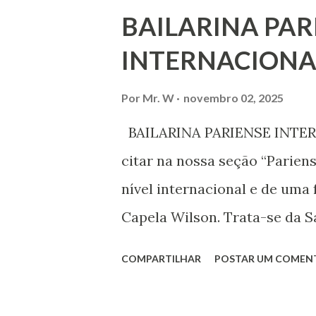
ouvir a sua voz na vida públic
BAILARINA PAR
processo de decisão política.
INTERNACIONA
liberdade de opinião e de exp
associação, e de participar no
Por
Mr. W
novembro 02, 2025
Declaração Universal dos Di
BAILARINA PARIENSE INTERN
das mudanças históricas no 
citar na nossa seção “Parien
que milhões foram às ruas pa
nível internacional e de uma 
mundo, os “99%” fizeram suas
Capela Wilson. Trata-se da Sa
Professora de dança. Vamos às
COMPARTILHAR
POSTAR UM COMEN
professora de danças étnica
árabes e indianas. Graduada