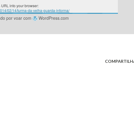
 URL into your browser:
/2014/02/14/turma-da-velha-guarda-informa/
ado por voar com
WordPress.com
COMPARTILH