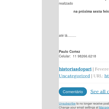
realizado
na próxima sexta feira – 
até lá.........
Paulo Cortez
Celular: 11 98266.6218
historiasdopari
| Fevere
Uncategorized
| URL:
h
See all
Comentário
Unsubscribe
to no longer receive post
Change your email settings at
Manage