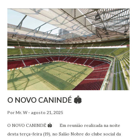
Estalamare dos Santos, em 1999, no estilo Bharatanatyam.
Esteve na Índia aprofundando seus estudos neste estilo
além de partir para pesquisa e vivência das danças
folclóricas do Rajastão (Kalbelia, Banjara, Ghoomar, Chair).
Bailarina profissional e professora de dança. Dedica-se há
15 anos ao estudo e pesquisa de danças étnicas, em especial
às danças ciganas, árabes e indianas. Iniciou seus estudos de
dança aos 4 anos de idade (em 1982) no balé clássico,
passando por diversas atividades co...
O NOVO CANINDÉ 🏟
Por
Mr. W
agosto 21, 2025
O NOVO CANINDÉ 🏟 Em reunião realizada na noite
desta terça-feira (19), no Salão Nobre do clube social da