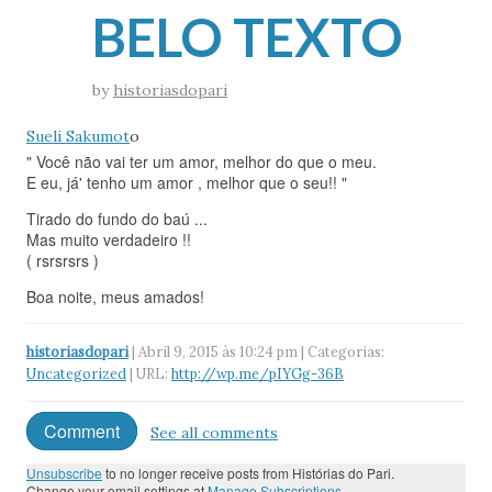
BELO TEXTO
by
historiasdopari
Sueli Sakumot
o
" Você não vai ter um amor, melhor do que o meu.
E eu, já' tenho um amor , melhor que o seu!! "
Tirado do fundo do baú ...
Mas muito verdadeiro !!
( rsrsrsrs )
Boa noite, meus amados!
historiasdopari
| Abril 9, 2015 às 10:24 pm | Categorias:
Uncategorized
| URL:
http://wp.me/pIYGg-36B
Comment
See all comments
Unsubscribe
to no longer receive posts from Histórias do Pari.
Change your email settings at
Manage Subscriptions
.