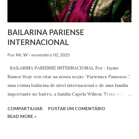
serem ouvidas através ...
BAILARINA PARIENSE
INTERNACIONAL
Por
Mr. W
novembro 02, 2025
BAILARINA PARIENSE INTERNACIONAL Por : Jayme
Ramos Hoje vou citar na nossa seção “Parienses Famosos “,
uma exímia bailarina de nível internacional e de uma família
importante no bairro, a família Capela Wilson. Trata-se da
Saphyra Cristiane Wilson, bailarina e Professora de dança.
COMPARTILHAR
POSTAR UM COMENTÁRIO
Vamos às informações de seu site : Bailarina e professora
READ MORE »
de danças étnicas com destaque para as danças ciganas,
árabes e indianas. Graduada pela Universidade Anhembi
Morumbi. Iniciou seus estudos em dança indiana com