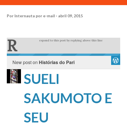
Por
Internauta por e-mail
abril 09, 2015
R
espond to this post by replying above this line
New post on
Histórias do Pari
SUELI
SAKUMOTO E
SEU