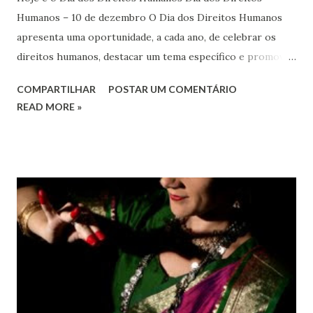
Humanos – 10 de dezembro O Dia dos Direitos Humanos
apresenta uma oportunidade, a cada ano, de celebrar os
direitos humanos, destacar um tema específico e promover
o pleno respeito a todos os direitos humanos, por todos,
COMPARTILHAR
POSTAR UM COMENTÁRIO
em todos os lugares. Este ano, o foco é sobre os direitos
READ MORE »
de todas as pessoas – mulheres, jovens, minorias, pessoas
com deficiência, povos indígenas, os pobres e
marginalizados – para fazer ouvir a sua voz na vida pública
e para que ela seja incluída no processo de decisão política.
Estes direitos humanos – os direitos à liberdade de opinião
e de expressão, de reunião pacífica e de associação, e de
participar no governo (artigos 19, 20 e 21 da Declaração
Universal dos Direitos Humanos ) – têm estado no centro
das mudanças históricas no mundo árabe nos últimos dois
anos, em que milhões foram às ruas para exigir mudanças.
Em outras partes do mundo, os “99%” fizeram suas vozes