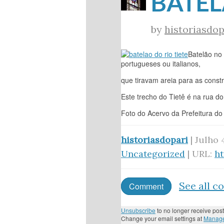
BATEL
by
historiasdop
Batelão no 
portugueses ou italianos,
que tiravam areia para as const
Este trecho do Tietê é na rua do 
Foto do Acervo da Prefeitura do
historiasdopari
| Julho 
Uncategorized
| URL:
h
See all 
Comment
Unsubscribe
to no longer receive post
Change your email settings at
Manage