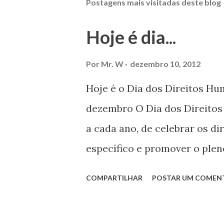
Postagens mais visitadas deste blog
Hoje é dia...
Por
Mr. W
dezembro 10, 2012
Hoje é o Dia dos Direitos H
dezembro O Dia dos Direito
a cada ano, de celebrar os d
específico e promover o plen
por todos, em todos os lugare
COMPARTILHAR
POSTAR UM COMEN
todas as pessoas – mulheres,
deficiência, povos indígenas,