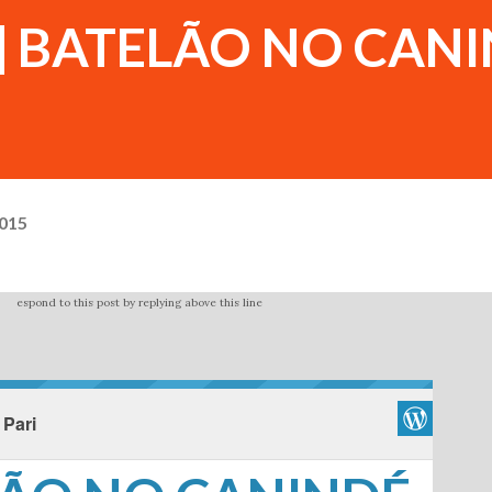
go] BATELÃO NO CAN
2015
espond to this post by replying above this line
 Pari