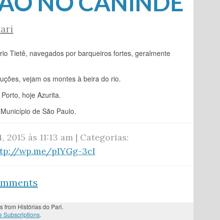
ÃO NO CANINDÉ
ari
rio Tietê, navegados por barqueiros fortes, geralmente
ruções, vejam os montes à beira do rio.
Porto, hoje Azurita.
 Município de São Paulo.
4, 2015 às 11:13 am | Categorias:
ttp://wp.me/pIYGg-3cI
comments
s from Histórias do Pari.
 Subscriptions
.