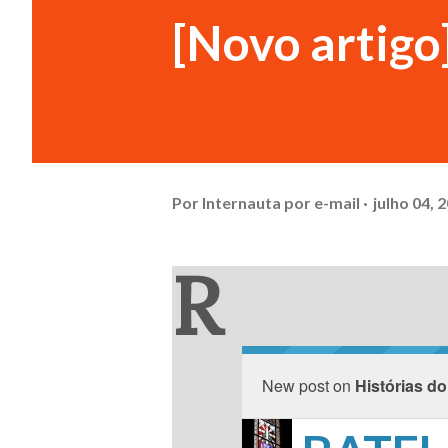
[Novo arti
Por
Internauta por e-mail
julho 04, 
R
New post on
Histórias do