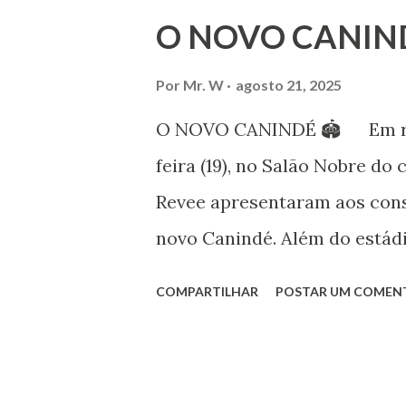
Iniciou seus estudos em dan
O NOVO CANIN
em 1999, no estilo Bharatana
estudos neste estilo além de 
Por
Mr. W
agosto 21, 2025
danças folclóricas do Rajastã
O NOVO CANINDÉ 🏟 Em reun
Bailarina profissional e prof
feira (19), no Salão Nobre do 
estudo e pesquisa de danças 
Revee apresentaram aos cons
árabes e indianas. Iniciou se
novo Canindé. Além do estádi
(em 1982) no balé clássico, pa
restante do complexo, que en
COMPARTILHAR
POSTAR UM COMEN
para 4600 carros, hotel e b
Portuguesa SAF estiveram no
presidente, Alex Bourgeois, o