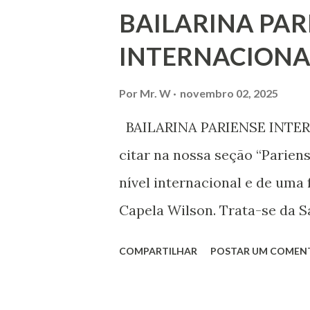
ouvir a sua voz na vida públic
BAILARINA PAR
processo de decisão política.
INTERNACIONA
liberdade de opinião e de exp
associação, e de participar no
Por
Mr. W
novembro 02, 2025
Declaração Universal dos Di
BAILARINA PARIENSE INTERN
das mudanças históricas no 
citar na nossa seção “Parien
que milhões foram às ruas pa
nível internacional e de uma 
mundo, os “99%” fizeram suas
Capela Wilson. Trata-se da Sa
Professora de dança. Vamos às
COMPARTILHAR
POSTAR UM COMEN
professora de danças étnica
árabes e indianas. Graduada