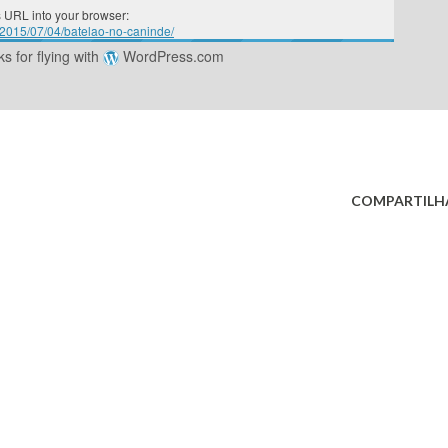
 URL into your browser:
m/2015/07/04/batelao-no-caninde/
s for flying with
WordPress.com
COMPARTILH