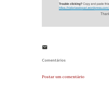
Trouble clicking?
Copy and paste this
https://historiasdopari.wordpress.co
Thank
Comentários
Postar um comentário