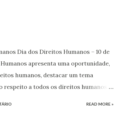
umanos Dia dos Direitos Humanos – 10 de
s Humanos apresenta uma oportunidade,
ireitos humanos, destacar um tema
o respeito a todos os direitos humanos,
s. Este ano, o foco é sobre os direitos de
TÁRIO
READ MORE »
 jovens, minorias, pessoas com
 os pobres e marginalizados – para fazer