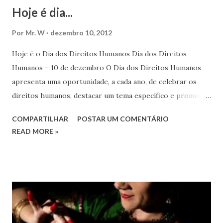
Hoje é dia...
Por
Mr. W
dezembro 10, 2012
Hoje é o Dia dos Direitos Humanos Dia dos Direitos
Humanos – 10 de dezembro O Dia dos Direitos Humanos
apresenta uma oportunidade, a cada ano, de celebrar os
direitos humanos, destacar um tema específico e promover
o pleno respeito a todos os direitos humanos, por todos,
COMPARTILHAR
POSTAR UM COMENTÁRIO
em todos os lugares. Este ano, o foco é sobre os direitos
READ MORE »
de todas as pessoas – mulheres, jovens, minorias, pessoas
com deficiência, povos indígenas, os pobres e
marginalizados – para fazer ouvir a sua voz na vida pública
e para que ela seja incluída no processo de decisão política.
Estes direitos humanos – os direitos à liberdade de opinião
e de expressão, de reunião pacífica e de associação, e de
participar no governo (artigos 19, 20 e 21 da Declaração