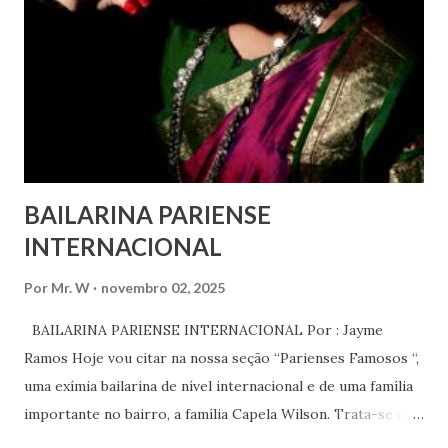
Universal dos Direitos Humanos ) – têm estado no centro
das mudanças históricas no mundo árabe nos últimos dois
anos, em que milhões foram às ruas para exigir mudanças.
Em outras partes do mundo, os “99%” fizeram suas vozes
serem ouvidas através ...
BAILARINA PARIENSE
INTERNACIONAL
Por
Mr. W
novembro 02, 2025
BAILARINA PARIENSE INTERNACIONAL Por : Jayme
Ramos Hoje vou citar na nossa seção “Parienses Famosos “,
uma exímia bailarina de nível internacional e de uma família
importante no bairro, a família Capela Wilson. Trata-se da
Saphyra Cristiane Wilson, bailarina e Professora de dança.