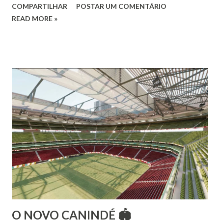
COMPARTILHAR
POSTAR UM COMENTÁRIO
Vamos às informações de seu site : Bailarina e professora
READ MORE »
de danças étnicas com destaque para as danças ciganas,
árabes e indianas. Graduada pela Universidade Anhembi
Morumbi. Iniciou seus estudos em dança indiana com
Estalamare dos Santos, em 1999, no estilo Bharatanatyam.
Esteve na Índia aprofundando seus estudos neste estilo
além de partir para pesquisa e vivência das danças
folclóricas do Rajastão (Kalbelia, Banjara, Ghoomar, Chair).
Bailarina profissional e professora de dança. Dedica-se há
15 anos ao estudo e pesquisa de danças étnicas, em especial
às danças ciganas, árabes e indianas. Iniciou seus estudos de
dança aos 4 anos de idade (em 1982) no balé clássico,
passando por diversas atividades co...
O NOVO CANINDÉ 🏟