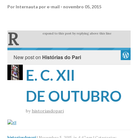
Por
Internauta por e-mail
novembro 05, 2015
R
espond to this post by replying above this line
New post on
Histórias do Pari
E. C. XII
DE OUTUBRO
by
historiasdopari
historiasdopari
| Novembro 5, 2015 às 4:47 pm | Categorias: