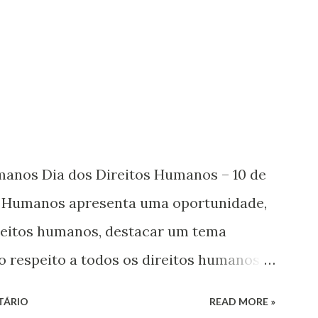
umanos Dia dos Direitos Humanos – 10 de
s Humanos apresenta uma oportunidade,
ireitos humanos, destacar um tema
o respeito a todos os direitos humanos,
s. Este ano, o foco é sobre os direitos de
TÁRIO
READ MORE »
 jovens, minorias, pessoas com