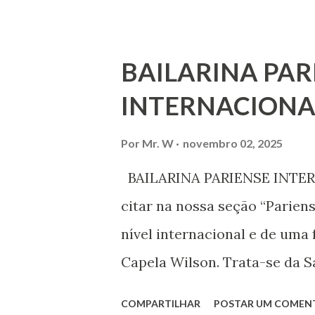
deficiência, povos indígenas,
ouvir a sua voz na vida públic
BAILARINA PAR
processo de decisão política.
INTERNACIONA
liberdade de opinião e de exp
associação, e de participar no
Por
Mr. W
novembro 02, 2025
Declaração Universal dos Di
BAILARINA PARIENSE INTERN
das mudanças históricas no 
citar na nossa seção “Parien
que milhões foram às ruas pa
nível internacional e de uma 
mundo, os “99%” fizeram suas
Capela Wilson. Trata-se da Sa
Professora de dança. Vamos às
COMPARTILHAR
POSTAR UM COMEN