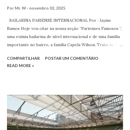
Por
Mr. W
novembro 02, 2025
BAILARINA PARIENSE INTERNACIONAL Por : Jayme
Ramos Hoje vou citar na nossa seção “Parienses Famosos “,
uma exímia bailarina de nível internacional e de uma família
importante no bairro, a família Capela Wilson. Trata-se da
Saphyra Cristiane Wilson, bailarina e Professora de dança.
COMPARTILHAR
POSTAR UM COMENTÁRIO
Vamos às informações de seu site : Bailarina e professora
READ MORE »
de danças étnicas com destaque para as danças ciganas,
árabes e indianas. Graduada pela Universidade Anhembi
Morumbi. Iniciou seus estudos em dança indiana com
Estalamare dos Santos, em 1999, no estilo Bharatanatyam.
Esteve na Índia aprofundando seus estudos neste estilo
além de partir para pesquisa e vivência das danças
folclóricas do Rajastão (Kalbelia, Banjara, Ghoomar, Chair).
Bailarina profissional e professora de dança. Dedica-se há