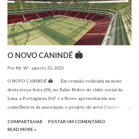
15 anos ao estudo e pesquisa de danças étnicas, em especial
às danças ciganas, árabes e indianas. Iniciou seus estudos de
dança aos 4 anos de idade (em 1982) no balé clássico,
passando por diversas atividades co...
O NOVO CANINDÉ 🏟
Por
Mr. W
agosto 21, 2025
O NOVO CANINDÉ 🏟 Em reunião realizada na noite
desta terça-feira (19), no Salão Nobre do clube social da
Lusa, a Portuguesa SAF e a Revee apresentaram aos
conselheiros da associação o projeto do novo Canindé.
Além do estádio lusitano, também foi exposto o restante do
COMPARTILHAR
POSTAR UM COMENTÁRIO
complexo, que englobará clube social, edifício garagem
READ MORE »
para 4600 carros, hotel e boulevard de alimentação.