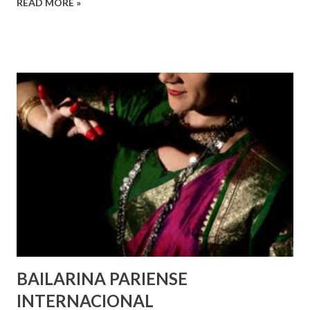
READ MORE »
de todas as pessoas – mulheres, jovens, minorias, pessoas
com deficiência, povos indígenas, os pobres e
marginalizados – para fazer ouvir a sua voz na vida pública
e para que ela seja incluída no processo de decisão política.
Estes direitos humanos – os direitos à liberdade de opinião
e de expressão, de reunião pacífica e de associação, e de
participar no governo (artigos 19, 20 e 21 da Declaração
Universal dos Direitos Humanos ) – têm estado no centro
das mudanças históricas no mundo árabe nos últimos dois
anos, em que milhões foram às ruas para exigir mudanças.
Em outras partes do mundo, os “99%” fizeram suas vozes
serem ouvidas através ...
BAILARINA PARIENSE
INTERNACIONAL