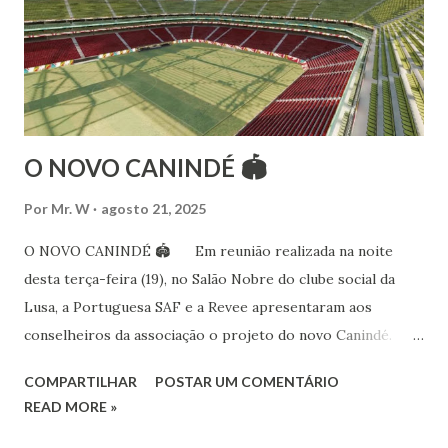
15 anos ao estudo e pesquisa de danças étnicas, em especial
às danças ciganas, árabes e indianas. Iniciou seus estudos de
dança aos 4 anos de idade (em 1982) no balé clássico,
passando por diversas atividades co...
O NOVO CANINDÉ 🏟
Por
Mr. W
agosto 21, 2025
O NOVO CANINDÉ 🏟 Em reunião realizada na noite
desta terça-feira (19), no Salão Nobre do clube social da
Lusa, a Portuguesa SAF e a Revee apresentaram aos
conselheiros da associação o projeto do novo Canindé.
Além do estádio lusitano, também foi exposto o restante do
COMPARTILHAR
POSTAR UM COMENTÁRIO
complexo, que englobará clube social, edifício garagem
READ MORE »
para 4600 carros, hotel e boulevard de alimentação.
Pelo lado da Portuguesa SAF estiveram no encontro o