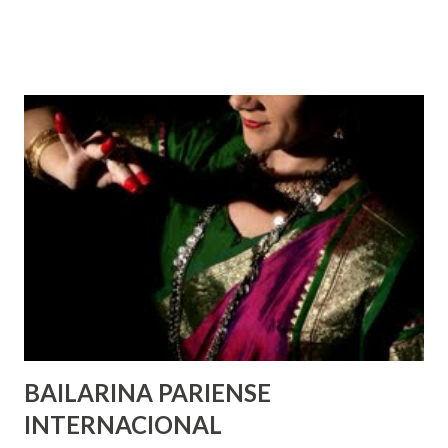
de todas as pessoas – mulheres, jovens, minorias, pessoas
com deficiência, povos indígenas, os pobres e
marginalizados – para fazer ouvir a sua voz na vida pública
e para que ela seja incluída no processo de decisão política.
Estes direitos humanos – os direitos à liberdade de opinião
e de expressão, de reunião pacífica e de associação, e de
participar no governo (artigos 19, 20 e 21 da Declaração
Universal dos Direitos Humanos ) – têm estado no centro
das mudanças históricas no mundo árabe nos últimos dois
anos, em que milhões foram às ruas para exigir mudanças.
Em outras partes do mundo, os “99%” fizeram suas vozes
serem ouvidas através ...
BAILARINA PARIENSE
INTERNACIONAL