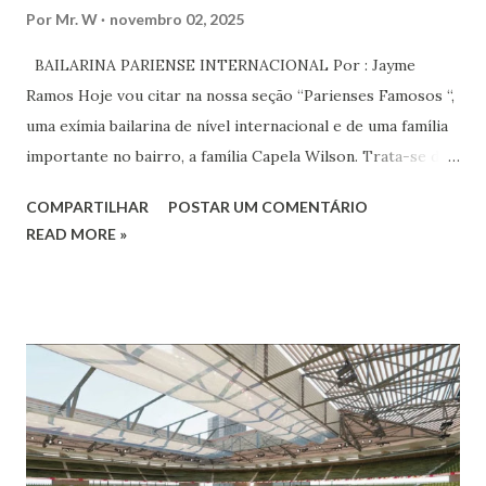
Por
Mr. W
novembro 02, 2025
BAILARINA PARIENSE INTERNACIONAL Por : Jayme
Ramos Hoje vou citar na nossa seção “Parienses Famosos “,
uma exímia bailarina de nível internacional e de uma família
importante no bairro, a família Capela Wilson. Trata-se da
Saphyra Cristiane Wilson, bailarina e Professora de dança.
COMPARTILHAR
POSTAR UM COMENTÁRIO
Vamos às informações de seu site : Bailarina e professora
READ MORE »
de danças étnicas com destaque para as danças ciganas,
árabes e indianas. Graduada pela Universidade Anhembi
Morumbi. Iniciou seus estudos em dança indiana com
Estalamare dos Santos, em 1999, no estilo Bharatanatyam.
Esteve na Índia aprofundando seus estudos neste estilo
além de partir para pesquisa e vivência das danças
folclóricas do Rajastão (Kalbelia, Banjara, Ghoomar, Chair).
Bailarina profissional e professora de dança. Dedica-se há