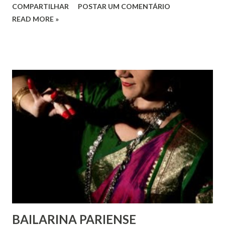
COMPARTILHAR
POSTAR UM COMENTÁRIO
em todos os lugares. Este ano, o foco é sobre os direitos
READ MORE »
de todas as pessoas – mulheres, jovens, minorias, pessoas
com deficiência, povos indígenas, os pobres e
marginalizados – para fazer ouvir a sua voz na vida pública
e para que ela seja incluída no processo de decisão política.
Estes direitos humanos – os direitos à liberdade de opinião
e de expressão, de reunião pacífica e de associação, e de
participar no governo (artigos 19, 20 e 21 da Declaração
Universal dos Direitos Humanos ) – têm estado no centro
das mudanças históricas no mundo árabe nos últimos dois
anos, em que milhões foram às ruas para exigir mudanças.
Em outras partes do mundo, os “99%” fizeram suas vozes
serem ouvidas através ...
BAILARINA PARIENSE