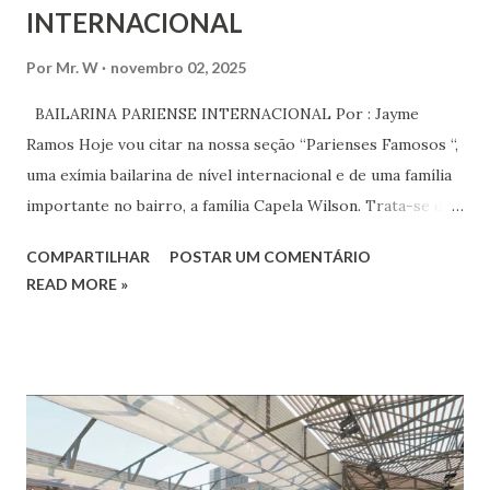
INTERNACIONAL
Por
Mr. W
novembro 02, 2025
BAILARINA PARIENSE INTERNACIONAL Por : Jayme
Ramos Hoje vou citar na nossa seção “Parienses Famosos “,
uma exímia bailarina de nível internacional e de uma família
importante no bairro, a família Capela Wilson. Trata-se da
Saphyra Cristiane Wilson, bailarina e Professora de dança.
COMPARTILHAR
POSTAR UM COMENTÁRIO
Vamos às informações de seu site : Bailarina e professora
READ MORE »
de danças étnicas com destaque para as danças ciganas,
árabes e indianas. Graduada pela Universidade Anhembi
Morumbi. Iniciou seus estudos em dança indiana com
Estalamare dos Santos, em 1999, no estilo Bharatanatyam.
Esteve na Índia aprofundando seus estudos neste estilo
além de partir para pesquisa e vivência das danças
folclóricas do Rajastão (Kalbelia, Banjara, Ghoomar, Chair).