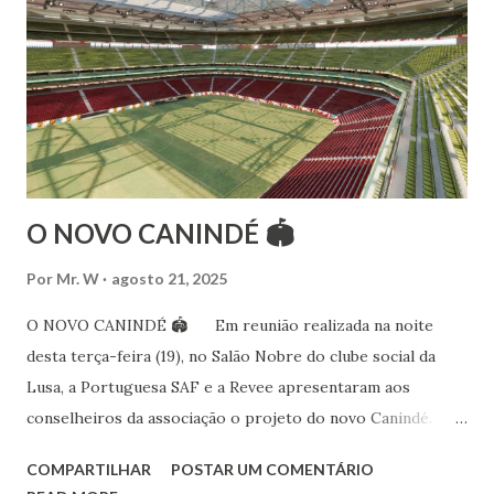
Bailarina profissional e professora de dança. Dedica-se há
15 anos ao estudo e pesquisa de danças étnicas, em especial
às danças ciganas, árabes e indianas. Iniciou seus estudos de
dança aos 4 anos de idade (em 1982) no balé clássico,
passando por diversas atividades co...
O NOVO CANINDÉ 🏟
Por
Mr. W
agosto 21, 2025
O NOVO CANINDÉ 🏟 Em reunião realizada na noite
desta terça-feira (19), no Salão Nobre do clube social da
Lusa, a Portuguesa SAF e a Revee apresentaram aos
conselheiros da associação o projeto do novo Canindé.
Além do estádio lusitano, também foi exposto o restante do
COMPARTILHAR
POSTAR UM COMENTÁRIO
complexo, que englobará clube social, edifício garagem