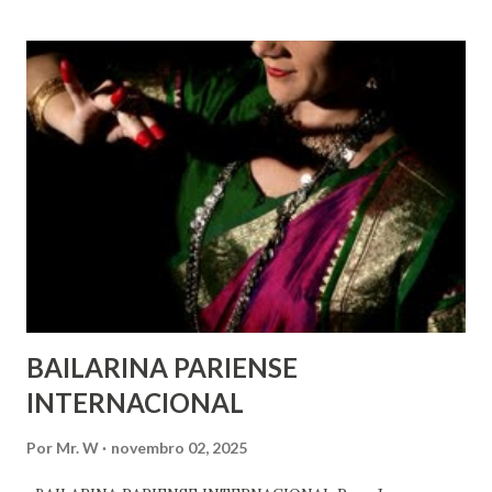
marginalizados – para fazer ouvir a sua voz na vida pública
e para que ela seja incluída no processo de decisão política.
Estes direitos humanos – os direitos à liberdade de opinião
e de expressão, de reunião pacífica e de associação, e de
participar no governo (artigos 19, 20 e 21 da Declaração
Universal dos Direitos Humanos ) – têm estado no centro
das mudanças históricas no mundo árabe nos últimos dois
anos, em que milhões foram às ruas para exigir mudanças.
Em outras partes do mundo, os “99%” fizeram suas vozes
serem ouvidas através ...
BAILARINA PARIENSE
INTERNACIONAL
Por
Mr. W
novembro 02, 2025