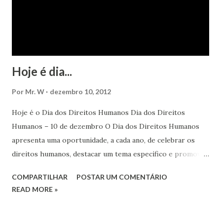
Hoje é dia...
Por
Mr. W
dezembro 10, 2012
Hoje é o Dia dos Direitos Humanos Dia dos Direitos
Humanos – 10 de dezembro O Dia dos Direitos Humanos
apresenta uma oportunidade, a cada ano, de celebrar os
direitos humanos, destacar um tema específico e promover
o pleno respeito a todos os direitos humanos, por todos,
COMPARTILHAR
POSTAR UM COMENTÁRIO
em todos os lugares. Este ano, o foco é sobre os direitos
READ MORE »
de todas as pessoas – mulheres, jovens, minorias, pessoas
com deficiência, povos indígenas, os pobres e