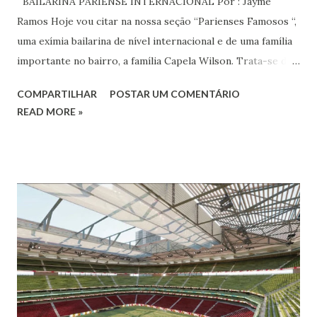
BAILARINA PARIENSE INTERNACIONAL Por : Jayme
Ramos Hoje vou citar na nossa seção “Parienses Famosos “,
uma exímia bailarina de nível internacional e de uma família
importante no bairro, a família Capela Wilson. Trata-se da
Saphyra Cristiane Wilson, bailarina e Professora de dança.
COMPARTILHAR
POSTAR UM COMENTÁRIO
Vamos às informações de seu site : Bailarina e professora
READ MORE »
de danças étnicas com destaque para as danças ciganas,
árabes e indianas. Graduada pela Universidade Anhembi
Morumbi. Iniciou seus estudos em dança indiana com
Estalamare dos Santos, em 1999, no estilo Bharatanatyam.
Esteve na Índia aprofundando seus estudos neste estilo
além de partir para pesquisa e vivência das danças
folclóricas do Rajastão (Kalbelia, Banjara, Ghoomar, Chair).
Bailarina profissional e professora de dança. Dedica-se há
15 anos ao estudo e pesquisa de danças étnicas, em especial
às danças ciganas, árabes e indianas. Iniciou seus estudos de