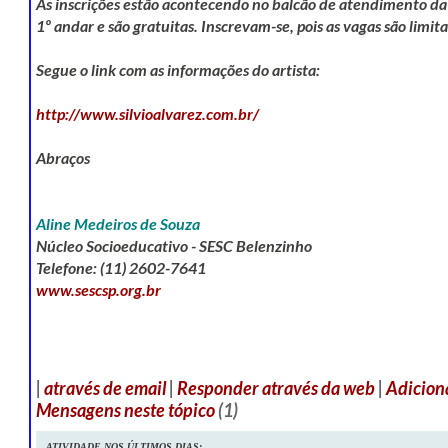
As inscrições estão acontecendo no balcão de atendimento da 
1º andar e são gratuitas. Inscrevam-se, pois as vagas são limit
Segue o link com as informações do artista:
http://www.silvioalvarez.com.br/
Abraços
Aline Medeiros de Souza
Núcleo Socioeducativo - SESC Belenzinho
Telefone: (11) 2602-7641
www.sescsp.org.br
__._,_.___
|
através de email
|
Responder
através da web
|
Adicion
Mensagens neste tópico
(
1
)
ATIVIDADE NOS ÚLTIMOS DIAS: