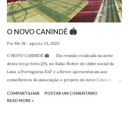
dança aos 4 anos de idade (em 1982) no balé clássico,
passando por diversas atividades co...
O NOVO CANINDÉ 🏟
Por
Mr. W
agosto 21, 2025
O NOVO CANINDÉ 🏟 Em reunião realizada na noite
desta terça-feira (19), no Salão Nobre do clube social da
Lusa, a Portuguesa SAF e a Revee apresentaram aos
conselheiros da associação o projeto do novo Canindé.
Além do estádio lusitano, também foi exposto o restante do
COMPARTILHAR
POSTAR UM COMENTÁRIO
complexo, que englobará clube social, edifício garagem
READ MORE »
para 4600 carros, hotel e boulevard de alimentação.
Pelo lado da Portuguesa SAF estiveram no encontro o
sócio-investidor e presidente, Alex Bourgeois, o sócio-
investidor e presidente do Conselho de Administração da