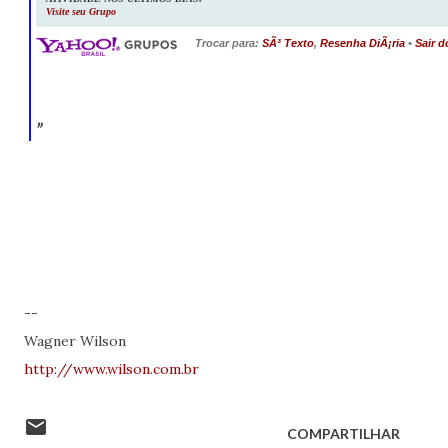
Visite seu Grupo
Trocar para:
SÃ³ Texto
,
Resenha DiÃ¡ria
•
Sair 
__,_._,___
--
Wagner Wilson
http://www.wilson.com.br
COMPARTILHAR