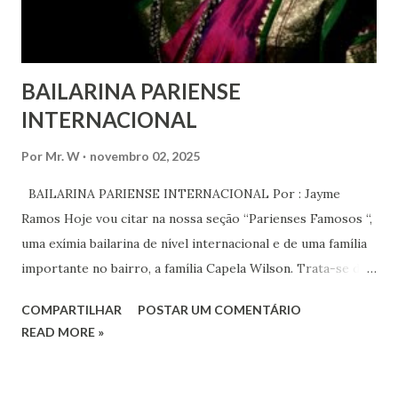
serem ouvidas através ...
BAILARINA PARIENSE
INTERNACIONAL
Por
Mr. W
novembro 02, 2025
BAILARINA PARIENSE INTERNACIONAL Por : Jayme
Ramos Hoje vou citar na nossa seção “Parienses Famosos “,
uma exímia bailarina de nível internacional e de uma família
importante no bairro, a família Capela Wilson. Trata-se da
Saphyra Cristiane Wilson, bailarina e Professora de dança.
COMPARTILHAR
POSTAR UM COMENTÁRIO
Vamos às informações de seu site : Bailarina e professora
READ MORE »
de danças étnicas com destaque para as danças ciganas,
árabes e indianas. Graduada pela Universidade Anhembi
Morumbi. Iniciou seus estudos em dança indiana com