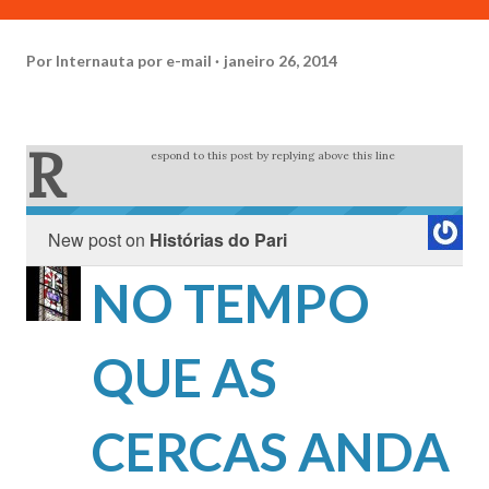
Por
Internauta por e-mail
janeiro 26, 2014
R
espond to this post by replying above this line
New post on
Histórias do Pari
NO TEMPO
QUE AS
CERCAS ANDA