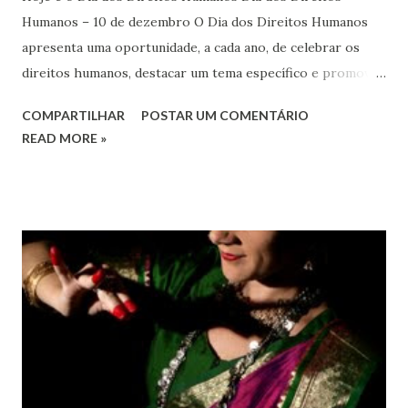
Humanos – 10 de dezembro O Dia dos Direitos Humanos
apresenta uma oportunidade, a cada ano, de celebrar os
direitos humanos, destacar um tema específico e promover
o pleno respeito a todos os direitos humanos, por todos,
COMPARTILHAR
POSTAR UM COMENTÁRIO
em todos os lugares. Este ano, o foco é sobre os direitos
READ MORE »
de todas as pessoas – mulheres, jovens, minorias, pessoas
com deficiência, povos indígenas, os pobres e
marginalizados – para fazer ouvir a sua voz na vida pública
e para que ela seja incluída no processo de decisão política.
Estes direitos humanos – os direitos à liberdade de opinião
e de expressão, de reunião pacífica e de associação, e de
participar no governo (artigos 19, 20 e 21 da Declaração
Universal dos Direitos Humanos ) – têm estado no centro
das mudanças históricas no mundo árabe nos últimos dois
anos, em que milhões foram às ruas para exigir mudanças.
Em outras partes do mundo, os “99%” fizeram suas vozes