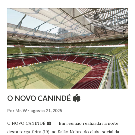
Estalamare dos Santos, em 1999, no estilo Bharatanatyam.
Esteve na Índia aprofundando seus estudos neste estilo
além de partir para pesquisa e vivência das danças
folclóricas do Rajastão (Kalbelia, Banjara, Ghoomar, Chair).
Bailarina profissional e professora de dança. Dedica-se há
15 anos ao estudo e pesquisa de danças étnicas, em especial
às danças ciganas, árabes e indianas. Iniciou seus estudos de
dança aos 4 anos de idade (em 1982) no balé clássico,
passando por diversas atividades co...
O NOVO CANINDÉ 🏟
Por
Mr. W
agosto 21, 2025
O NOVO CANINDÉ 🏟 Em reunião realizada na noite
desta terça-feira (19), no Salão Nobre do clube social da