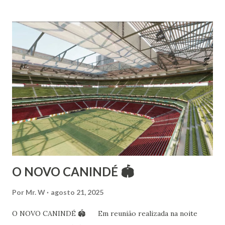
Morumbi. Iniciou seus estudos em dança indiana com
Estalamare dos Santos, em 1999, no estilo Bharatanatyam.
Esteve na Índia aprofundando seus estudos neste estilo
além de partir para pesquisa e vivência das danças
folclóricas do Rajastão (Kalbelia, Banjara, Ghoomar, Chair).
Bailarina profissional e professora de dança. Dedica-se há
15 anos ao estudo e pesquisa de danças étnicas, em especial
às danças ciganas, árabes e indianas. Iniciou seus estudos de
dança aos 4 anos de idade (em 1982) no balé clássico,
passando por diversas atividades co...
O NOVO CANINDÉ 🏟
Por
Mr. W
agosto 21, 2025
O NOVO CANINDÉ 🏟 Em reunião realizada na noite