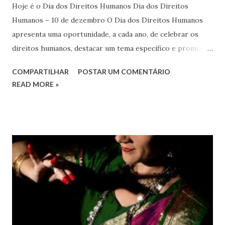
Hoje é o Dia dos Direitos Humanos Dia dos Direitos
Humanos – 10 de dezembro O Dia dos Direitos Humanos
apresenta uma oportunidade, a cada ano, de celebrar os
direitos humanos, destacar um tema específico e promover
o pleno respeito a todos os direitos humanos, por todos,
COMPARTILHAR
POSTAR UM COMENTÁRIO
em todos os lugares. Este ano, o foco é sobre os direitos
READ MORE »
de todas as pessoas – mulheres, jovens, minorias, pessoas
com deficiência, povos indígenas, os pobres e
marginalizados – para fazer ouvir a sua voz na vida pública
e para que ela seja incluída no processo de decisão política.
Estes direitos humanos – os direitos à liberdade de opinião
e de expressão, de reunião pacífica e de associação, e de
participar no governo (artigos 19, 20 e 21 da Declaração
Universal dos Direitos Humanos ) – têm estado no centro
das mudanças históricas no mundo árabe nos últimos dois
anos, em que milhões foram às ruas para exigir mudanças.