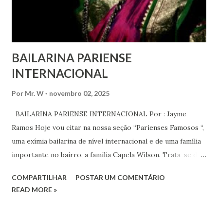
Em outras partes do mundo, os “99%” fizeram suas vozes
serem ouvidas através ...
BAILARINA PARIENSE
INTERNACIONAL
Por
Mr. W
novembro 02, 2025
BAILARINA PARIENSE INTERNACIONAL Por : Jayme
Ramos Hoje vou citar na nossa seção “Parienses Famosos “,
uma exímia bailarina de nível internacional e de uma família
importante no bairro, a família Capela Wilson. Trata-se da
Saphyra Cristiane Wilson, bailarina e Professora de dança.
COMPARTILHAR
POSTAR UM COMENTÁRIO
Vamos às informações de seu site : Bailarina e professora
READ MORE »
de danças étnicas com destaque para as danças ciganas,
árabes e indianas. Graduada pela Universidade Anhembi