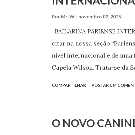
INTERNACIONA
liberdade de opinião e de exp
associação, e de participar no
Por
Mr. W
novembro 02, 2025
Declaração Universal dos Di
BAILARINA PARIENSE INTERN
das mudanças históricas no 
citar na nossa seção “Parien
que milhões foram às ruas pa
nível internacional e de uma 
mundo, os “99%” fizeram suas
Capela Wilson. Trata-se da Sa
Professora de dança. Vamos às
COMPARTILHAR
POSTAR UM COMEN
professora de danças étnica
árabes e indianas. Graduada
Iniciou seus estudos em dan
O NOVO CANIN
em 1999, no estilo Bharatana