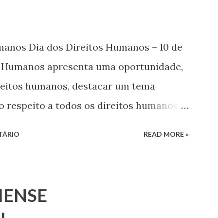
umanos Dia dos Direitos Humanos – 10 de
s Humanos apresenta uma oportunidade,
ireitos humanos, destacar um tema
o respeito a todos os direitos humanos,
s. Este ano, o foco é sobre os direitos de
TÁRIO
READ MORE »
 jovens, minorias, pessoas com
 os pobres e marginalizados – para fazer
a e para que ela seja incluída no
IENSE
 Estes direitos humanos – os direitos à