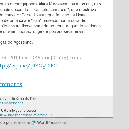
m ao diretor japones Akira Kurosawa nos anos 60 , não
s quais despontam "Os sete samurais ", que mostrava
 chuva e "Dersu Uzala " que foi feito na União
ntro de uma sala e "Ran" baseado numa obra de
oite escura ficava sentado no trono enquanto soldados
e ouviam tiros ao longe de pólvora seca, eram
ças do Agostinho.
29, 2014 às 11:36 am | Categorias:
ttp://wp.me/pIYGg-2FC
comments
s from Histórias do Pari.
 Subscriptions
.
 URL into your browser:
/2014/03/29/agostinho-relembra-8/
ado por voar com
WordPress.com