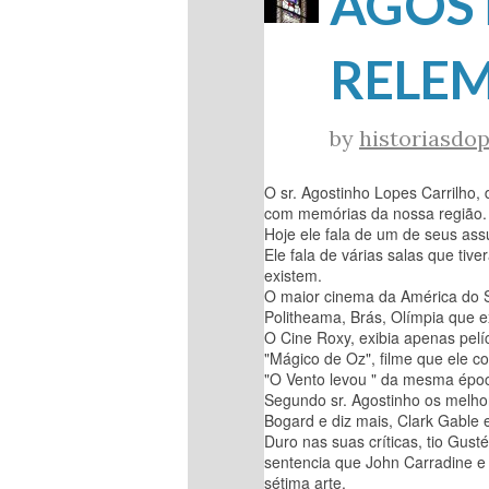
AGOS
RELE
by
historiasdop
O sr. Agostinho Lopes Carrilho
com memórias da nossa região.
Hoje ele fala de um de seus ass
Ele fala de várias salas que ti
existem.
O maior cinema da América do Su
Politheama, Brás, Olímpia que e
O Cine Roxy, exibia apenas pelí
"Mágico de Oz", filme que ele 
"O Vento levou " da mesma época
Segundo sr. Agostinho os melho
Bogard e diz mais, Clark Gable 
Duro nas suas críticas, tio Gus
sentencia que John Carradine e
sétima arte.