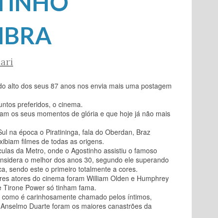
TINHO
MBRA
ari
, do alto dos seus 87 anos nos envia mais uma postagem
untos preferidos, o cinema.
veram os seus momentos de glória e que hoje já não mais
l na época o Piratininga, fala do Oberdan, Braz
xibiam filmes de todas as origens.
culas da Metro, onde o Agostinho assistiu o famoso
considera o melhor dos anos 30, segundo ele superando
, sendo este o primeiro totalmente a cores.
res atores do cinema foram William Olden e Humphrey
e Tirone Power só tinham fama.
té como é carinhosamente chamado pelos íntimos,
 Anselmo Duarte foram os maiores canastrões da