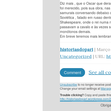
Diz mais , que o Oscar que dera
foi merecido, pois sua obra, na
samurais conversando debaixo de
Soviética , falado em russo de
Shakespeare, onde o rei numa n
passavam a cavalo e às vezes s
monótonos demais.
Em breve teremos mais lembran
historiasdopari
| Março 
Uncategorized
| URL:
h
See all 
Comment
Unsubscribe
to no longer receive post
Change your email settings at
Manage
Trouble clicking?
Copy and paste this
http://historiasdopari.wordpress.com
Obrig