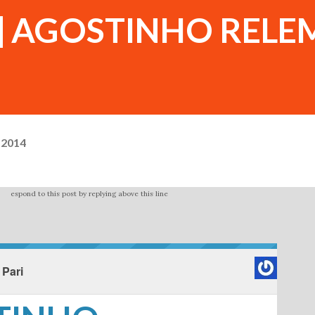
go] AGOSTINHO REL
 2014
espond to this post by replying above this line
 Pari