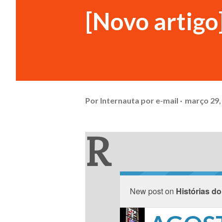
[Novo arti
Por
Internauta por e-mail
março 29,
R
New post on
Histórias do