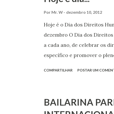
Por
Mr. W
dezembro 10, 2012
Hoje é o Dia dos Direitos H
dezembro O Dia dos Direito
a cada ano, de celebrar os d
específico e promover o plen
por todos, em todos os lugare
COMPARTILHAR
POSTAR UM COMEN
todas as pessoas – mulheres,
deficiência, povos indígenas,
ouvir a sua voz na vida públic
BAILARINA PAR
processo de decisão política.