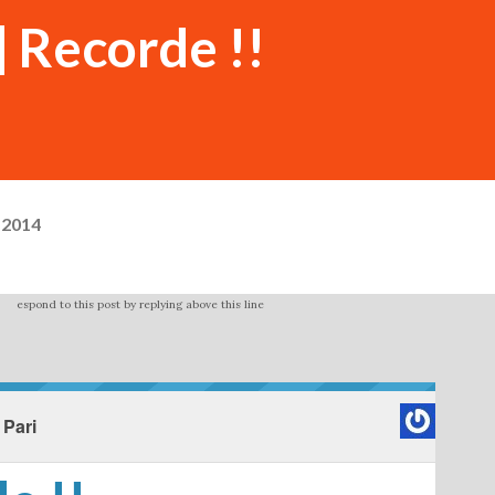
] Recorde !!
 2014
espond to this post by replying above this line
 Pari