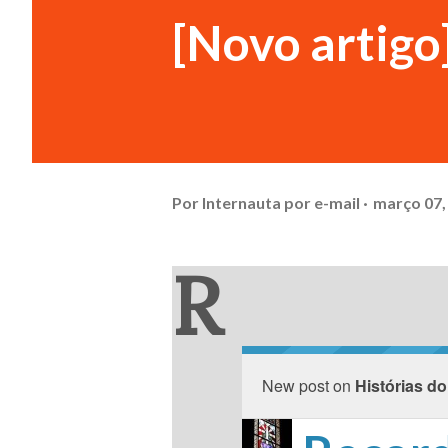
[Novo artigo
Por
Internauta por e-mail
março 07,
R
New post on
Histórias do