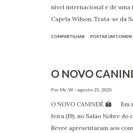
que milhões foram às ruas pa
nível internacional e de uma 
mundo, os “99%” fizeram suas
Capela Wilson. Trata-se da Sa
Professora de dança. Vamos às
COMPARTILHAR
POSTAR UM COMEN
professora de danças étnica
árabes e indianas. Graduada
Iniciou seus estudos em dan
O NOVO CANIN
em 1999, no estilo Bharatana
estudos neste estilo além de 
Por
Mr. W
agosto 21, 2025
danças folclóricas do Rajastã
O NOVO CANINDÉ 🏟 Em reun
Bailarina profissional e prof
feira (19), no Salão Nobre do 
estudo e pesquisa de danças 
Revee apresentaram aos cons