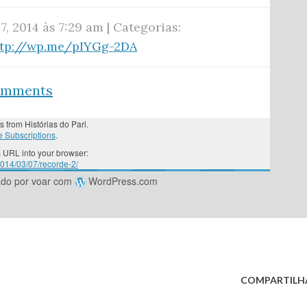
7, 2014 às 7:29 am | Categorias:
ttp://wp.me/pIYGg-2DA
comments
s from Histórias do Pari.
 Subscriptions
.
 URL into your browser:
2014/03/07/recorde-2/
ado por voar com
WordPress.com
COMPARTILH