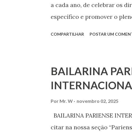
a cada ano, de celebrar os d
específico e promover o plen
por todos, em todos os lugare
COMPARTILHAR
POSTAR UM COMEN
todas as pessoas – mulheres,
deficiência, povos indígenas,
ouvir a sua voz na vida públic
BAILARINA PAR
processo de decisão política.
INTERNACIONA
liberdade de opinião e de exp
associação, e de participar no
Por
Mr. W
novembro 02, 2025
Declaração Universal dos Di
BAILARINA PARIENSE INTERN
das mudanças históricas no 
citar na nossa seção “Parien