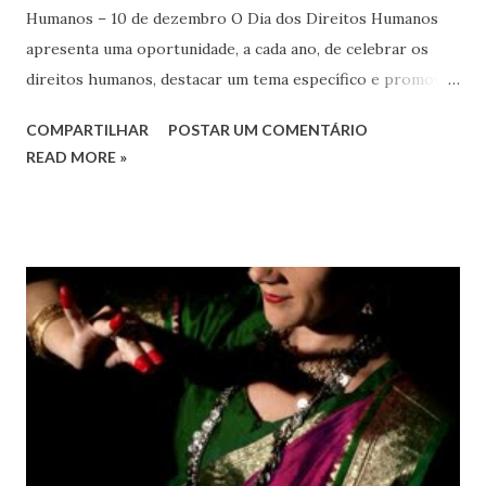
Humanos – 10 de dezembro O Dia dos Direitos Humanos
apresenta uma oportunidade, a cada ano, de celebrar os
direitos humanos, destacar um tema específico e promover
o pleno respeito a todos os direitos humanos, por todos,
COMPARTILHAR
POSTAR UM COMENTÁRIO
em todos os lugares. Este ano, o foco é sobre os direitos
READ MORE »
de todas as pessoas – mulheres, jovens, minorias, pessoas
com deficiência, povos indígenas, os pobres e
marginalizados – para fazer ouvir a sua voz na vida pública
e para que ela seja incluída no processo de decisão política.
Estes direitos humanos – os direitos à liberdade de opinião
e de expressão, de reunião pacífica e de associação, e de
participar no governo (artigos 19, 20 e 21 da Declaração
Universal dos Direitos Humanos ) – têm estado no centro
das mudanças históricas no mundo árabe nos últimos dois
anos, em que milhões foram às ruas para exigir mudanças.
Em outras partes do mundo, os “99%” fizeram suas vozes