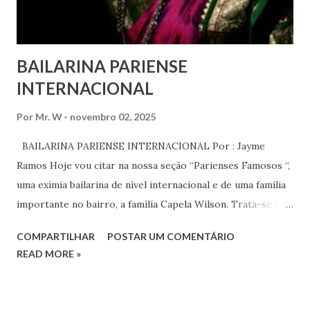
serem ouvidas através ...
BAILARINA PARIENSE
INTERNACIONAL
Por
Mr. W
novembro 02, 2025
BAILARINA PARIENSE INTERNACIONAL Por : Jayme
Ramos Hoje vou citar na nossa seção “Parienses Famosos “,
uma exímia bailarina de nível internacional e de uma família
importante no bairro, a família Capela Wilson. Trata-se da
Saphyra Cristiane Wilson, bailarina e Professora de dança.
COMPARTILHAR
POSTAR UM COMENTÁRIO
Vamos às informações de seu site : Bailarina e professora
READ MORE »
de danças étnicas com destaque para as danças ciganas,
árabes e indianas. Graduada pela Universidade Anhembi
Morumbi. Iniciou seus estudos em dança indiana com