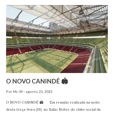
Estalamare dos Santos, em 1999, no estilo Bharatanatyam.
Esteve na Índia aprofundando seus estudos neste estilo
além de partir para pesquisa e vivência das danças
folclóricas do Rajastão (Kalbelia, Banjara, Ghoomar, Chair).
Bailarina profissional e professora de dança. Dedica-se há
15 anos ao estudo e pesquisa de danças étnicas, em especial
às danças ciganas, árabes e indianas. Iniciou seus estudos de
dança aos 4 anos de idade (em 1982) no balé clássico,
passando por diversas atividades co...
O NOVO CANINDÉ 🏟
Por
Mr. W
agosto 21, 2025
O NOVO CANINDÉ 🏟 Em reunião realizada na noite
desta terça-feira (19), no Salão Nobre do clube social da