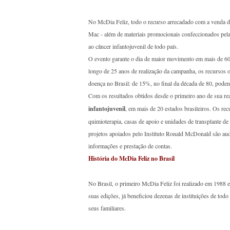
No McDia Feliz, todo o recurso arrecadado com a venda 
Mac - além de materiais promocionais confeccionados pelas i
ao câncer infantojuvenil de todo país.
O evento garante o dia de maior movimento em mais de 60
longo de 25 anos de realização da campanha, os recursos 
doença no Brasil: de 15%, no final da década de 80, poden
Com os resultados obtidos desde o primeiro ano de sua re
infantojuvenil
, em mais de 20 estados brasileiros. Os rec
quimioterapia, casas de apoio e unidades de transplante de
projetos apoiados pelo Instituto Ronald McDonald são au
informações e prestação de contas.
História do McDia Feliz no Brasil
No Brasil, o primeiro McDia Feliz foi realizado em 1988 
suas edições, já beneficiou dezenas de instituições de tod
seus familiares.