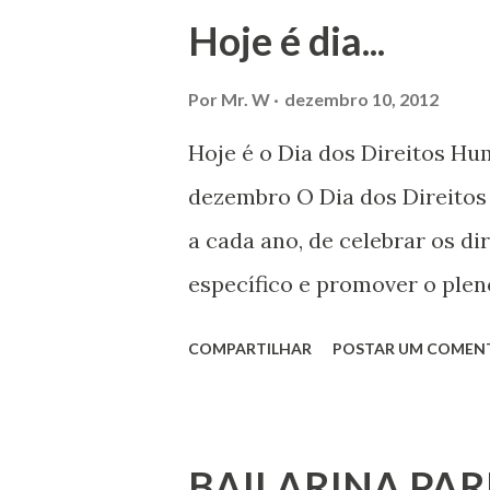
Hoje é dia...
Por
Mr. W
dezembro 10, 2012
Hoje é o Dia dos Direitos H
dezembro O Dia dos Direito
a cada ano, de celebrar os d
específico e promover o plen
por todos, em todos os lugare
COMPARTILHAR
POSTAR UM COMEN
todas as pessoas – mulheres,
deficiência, povos indígenas,
ouvir a sua voz na vida públic
BAILARINA PAR