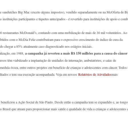
de sanduíches Big Mac (exceto alguns impostos), vendido separadamente ou na McOferta de Bi
nstituições participantes e tíquetes antecipados - é revertido para instituições de apoio e comb
0 restaurantes McDonald’s, contando com uma mobilização de mais de 30 mil voluntários. Ao
obtidos com o McDia Feliz contribuíram para o expressivo crescimento do índice de cura da
do chegar a 85% atualmente caso diagnosticado nos estágios iniciais.
alização, em 1988,
a campanha já reverteu a mais R$ 150 milhões para a causa do câncer
ursos têm viabilizado a implantação de unidades de internação, ambulatórios, e salas de
 medula óssea, entre outros projetos em benefício de crianças e adolescentes com câncer. Todos
ditados e tem sua execução acompanhada. Veja em nossos
Relatórios de Atividades
mais
e beneficiou a Ação Social de São Paulo. Desde então a campanha tem se expandido e, ao longo
o o Brasil que atuam para proporcionar mais saúde e qualidade de vida a crianças e adolescentes 