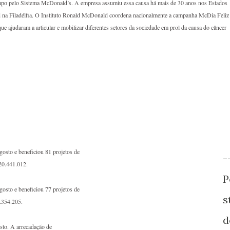
tempo pelo Sistema McDonald’s. A empresa assumiu essa causa há mais de 30 anos nos Estados
a Filadélfia. O Instituto Ronald McDonald coordena nacionalmente a campanha McDia Feliz 
e ajudaram a articular e mobilizar diferentes setores da sociedade em prol da causa do câncer
gosto e beneficiou 81 projetos de
-
 20.441.012.
P
gosto e beneficiou 77 projetos de
s
8.354.205.
d
sto. A arrecadação de