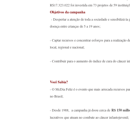
R$17.323.022 foi investida em 73 projetos de 59 instituiç
Objetivos da campanha
- Despertar a atenção de toda a sociedade e sensibilizá-la
doença entre crianças de 5 a 19 anos;
- Captar recursos e concentrar esforços para a realização de
local, regional e nacional;
- Contribuir para o aumento do índice de cura do câncer in
Você Sabia?
- O McDia Feliz é o evento que mais arrecada recursos par
no Brasil;
- Desde 1988, a campanha já doou cerca de
R$ 150 milh
lucrativos que atuam no combate ao câncer infantojuvenil;