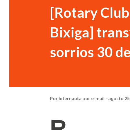
[Rotary Club 
Bixiga] tra
sorrios 30 d
Por
Internauta por e-mail
agosto 25
R