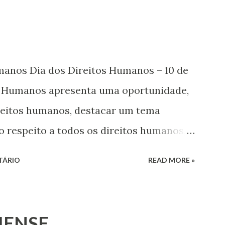
umanos Dia dos Direitos Humanos – 10 de
s Humanos apresenta uma oportunidade,
ireitos humanos, destacar um tema
o respeito a todos os direitos humanos,
s. Este ano, o foco é sobre os direitos de
TÁRIO
READ MORE »
 jovens, minorias, pessoas com
 os pobres e marginalizados – para fazer
a e para que ela seja incluída no
IENSE