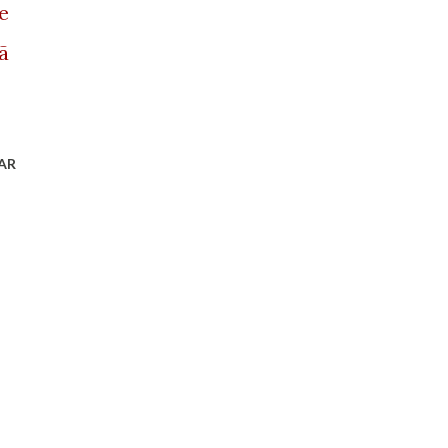
e
ã
AR