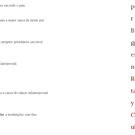
p
ões em todo o país.
r
 para a maior causa de morte por
B
g
 projetos prioritários em nível
e
fantojuvenil.
n
R
t
a a causa do câncer infantojuvenil
y
C
ões
a instituições sem fins
u