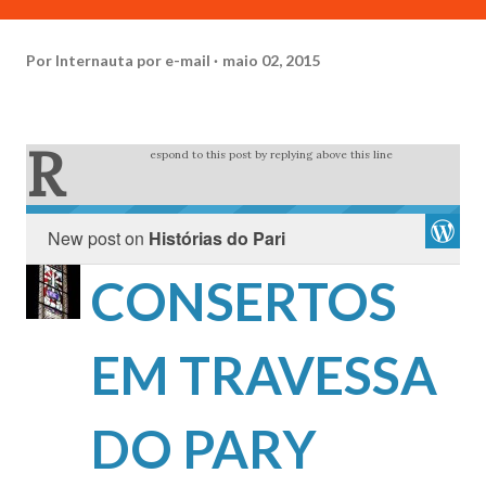
Por
Internauta por e-mail
maio 02, 2015
R
espond to this post by replying above this line
New post on
Histórias do Pari
CONSERTOS
EM TRAVESSA
DO PARY