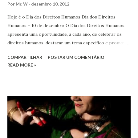
Por
Mr. W
dezembro 10, 2012
Hoje é o Dia dos Direitos Humanos Dia dos Direitos
Humanos – 10 de dezembro O Dia dos Direitos Humanos
apresenta uma oportunidade, a cada ano, de celebrar os
direitos humanos, destacar um tema específico e promover
o pleno respeito a todos os direitos humanos, por todos,
COMPARTILHAR
POSTAR UM COMENTÁRIO
em todos os lugares. Este ano, o foco é sobre os direitos
READ MORE »
de todas as pessoas – mulheres, jovens, minorias, pessoas
com deficiência, povos indígenas, os pobres e
marginalizados – para fazer ouvir a sua voz na vida pública
e para que ela seja incluída no processo de decisão política.
Estes direitos humanos – os direitos à liberdade de opinião
e de expressão, de reunião pacífica e de associação, e de
participar no governo (artigos 19, 20 e 21 da Declaração
Universal dos Direitos Humanos ) – têm estado no centro
das mudanças históricas no mundo árabe nos últimos dois