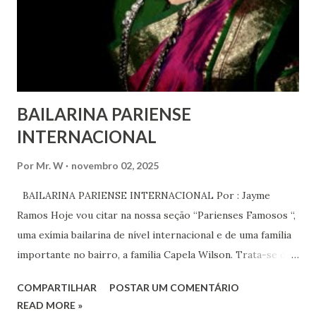
anos, em que milhões foram às ruas para exigir mudanças.
Em outras partes do mundo, os “99%” fizeram suas vozes
serem ouvidas através ...
BAILARINA PARIENSE
INTERNACIONAL
Por
Mr. W
novembro 02, 2025
BAILARINA PARIENSE INTERNACIONAL Por : Jayme
Ramos Hoje vou citar na nossa seção “Parienses Famosos “,
uma exímia bailarina de nível internacional e de uma família
importante no bairro, a família Capela Wilson. Trata-se da
Saphyra Cristiane Wilson, bailarina e Professora de dança.
COMPARTILHAR
POSTAR UM COMENTÁRIO
Vamos às informações de seu site : Bailarina e professora
READ MORE »
de danças étnicas com destaque para as danças ciganas,