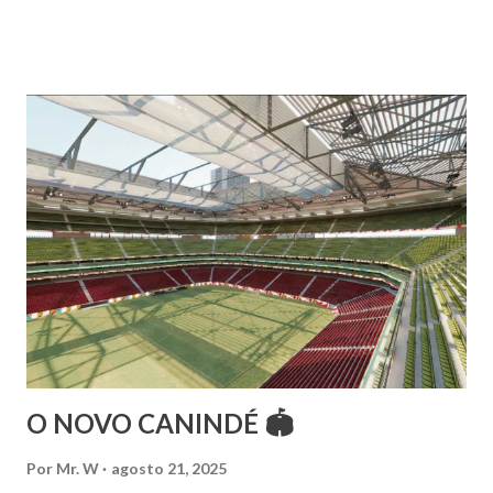
árabes e indianas. Graduada pela Universidade Anhembi
Morumbi. Iniciou seus estudos em dança indiana com
Estalamare dos Santos, em 1999, no estilo Bharatanatyam.
Esteve na Índia aprofundando seus estudos neste estilo
além de partir para pesquisa e vivência das danças
folclóricas do Rajastão (Kalbelia, Banjara, Ghoomar, Chair).
Bailarina profissional e professora de dança. Dedica-se há
15 anos ao estudo e pesquisa de danças étnicas, em especial
às danças ciganas, árabes e indianas. Iniciou seus estudos de
dança aos 4 anos de idade (em 1982) no balé clássico,
passando por diversas atividades co...
O NOVO CANINDÉ 🏟
Por
Mr. W
agosto 21, 2025