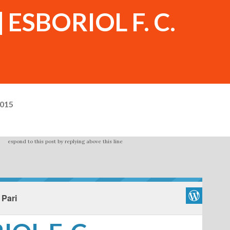
] ESBORIOL F. C.
2015
espond to this post by replying above this line
 Pari