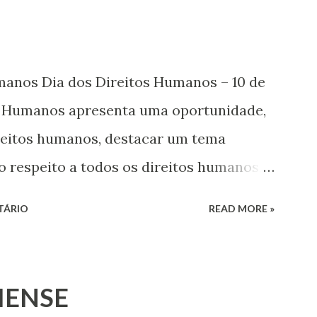
umanos Dia dos Direitos Humanos – 10 de
s Humanos apresenta uma oportunidade,
ireitos humanos, destacar um tema
o respeito a todos os direitos humanos,
s. Este ano, o foco é sobre os direitos de
TÁRIO
READ MORE »
 jovens, minorias, pessoas com
 os pobres e marginalizados – para fazer
a e para que ela seja incluída no
IENSE
 Estes direitos humanos – os direitos à