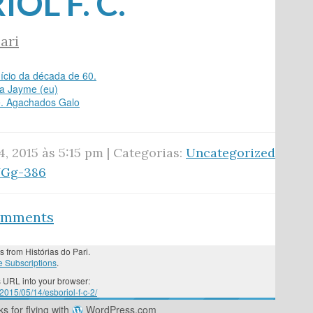
OL F. C.
ari
nício da década de 60.
ta Jayme (eu)
te. Agachados Galo
4, 2015 às 5:15 pm | Categorias:
Uncategorized
YGg-386
comments
s from Histórias do Pari.
 Subscriptions
.
 URL into your browser:
2015/05/14/esboriol-f-c-2/
s for flying with
WordPress.com