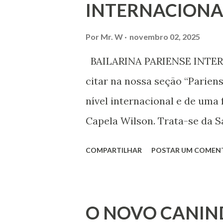
INTERNACIONA
liberdade de opinião e de exp
associação, e de participar no
Por
Mr. W
novembro 02, 2025
Declaração Universal dos Di
BAILARINA PARIENSE INTERN
das mudanças históricas no 
citar na nossa seção “Parien
que milhões foram às ruas pa
nível internacional e de uma 
mundo, os “99%” fizeram suas
Capela Wilson. Trata-se da Sa
Professora de dança. Vamos às
COMPARTILHAR
POSTAR UM COMEN
professora de danças étnica
árabes e indianas. Graduada
Iniciou seus estudos em dan
O NOVO CANIN
em 1999, no estilo Bharatana