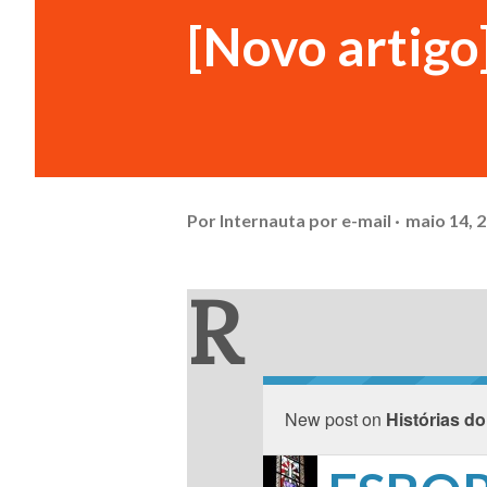
[Novo artigo
Por
Internauta por e-mail
maio 14, 
R
New post on
Histórias do