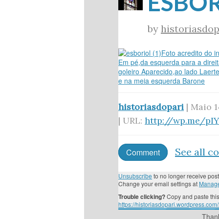
ESBORI
by
historiasdop
Foto acredito do i
Em pé,da esquerda para a direi
goleiro Aparecido,ao lado Laer
e na meia esquerda Barone
historiasdopari
| Maio 1
| URL:
http://wp.me/pI
See all 
Comment
Unsubscribe
to no longer receive post
Change your email settings at
Manage
Trouble clicking?
Copy and paste this
https://historiasdopari.wordpress.com/
Thank