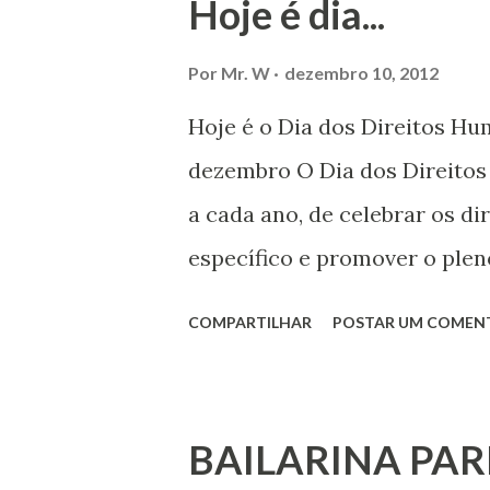
Hoje é dia...
Por
Mr. W
dezembro 10, 2012
Hoje é o Dia dos Direitos H
dezembro O Dia dos Direito
a cada ano, de celebrar os d
específico e promover o plen
por todos, em todos os lugare
COMPARTILHAR
POSTAR UM COMEN
todas as pessoas – mulheres,
deficiência, povos indígenas,
ouvir a sua voz na vida públic
BAILARINA PAR
processo de decisão política.