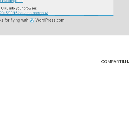
 Subscriptions
.
 URL into your browser:
om/2015/09/16/eduardo-namen-4/
s for flying with
WordPress.com
COMPARTILH