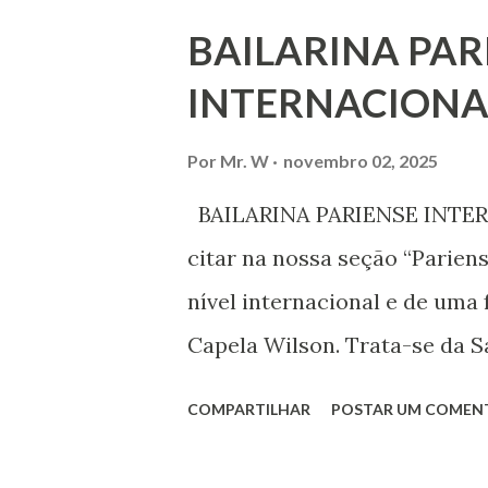
ouvir a sua voz na vida públic
BAILARINA PAR
processo de decisão política.
INTERNACIONA
liberdade de opinião e de exp
associação, e de participar no
Por
Mr. W
novembro 02, 2025
Declaração Universal dos Di
BAILARINA PARIENSE INTERN
das mudanças históricas no 
citar na nossa seção “Parien
que milhões foram às ruas pa
nível internacional e de uma 
mundo, os “99%” fizeram suas
Capela Wilson. Trata-se da Sa
Professora de dança. Vamos às
COMPARTILHAR
POSTAR UM COMEN
professora de danças étnica
árabes e indianas. Graduada