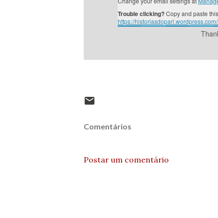
Change your email settings at
Manage
Trouble clicking?
Copy and paste this
https://historiasdopari.wordpress.c
Thank
Comentários
Postar um comentário