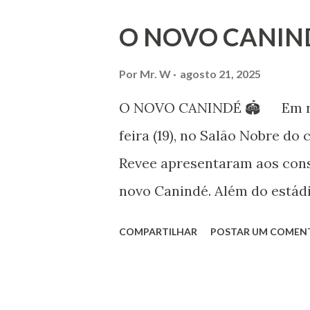
Iniciou seus estudos em dan
O NOVO CANIN
em 1999, no estilo Bharatana
estudos neste estilo além de 
Por
Mr. W
agosto 21, 2025
danças folclóricas do Rajastã
O NOVO CANINDÉ 🏟 Em reun
Bailarina profissional e prof
feira (19), no Salão Nobre do 
estudo e pesquisa de danças 
Revee apresentaram aos cons
árabes e indianas. Iniciou se
novo Canindé. Além do estádi
(em 1982) no balé clássico, pa
restante do complexo, que en
COMPARTILHAR
POSTAR UM COMEN
para 4600 carros, hotel e b
Portuguesa SAF estiveram no
presidente, Alex Bourgeois, o