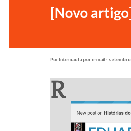
[Novo arti
Por
Internauta por e-mail
setembro 
R
New post on
Histórias do