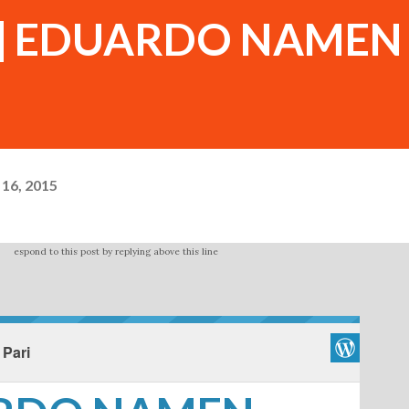
go] EDUARDO NAMEN
16, 2015
espond to this post by replying above this line
 Pari