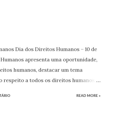
umanos Dia dos Direitos Humanos – 10 de
s Humanos apresenta uma oportunidade,
ireitos humanos, destacar um tema
o respeito a todos os direitos humanos,
s. Este ano, o foco é sobre os direitos de
TÁRIO
READ MORE »
 jovens, minorias, pessoas com
 os pobres e marginalizados – para fazer