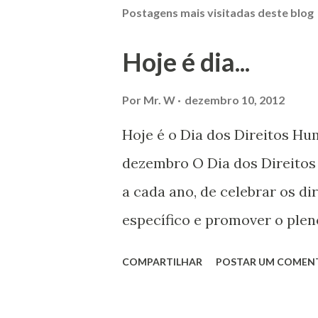
Postagens mais visitadas deste blog
Hoje é dia...
Por
Mr. W
dezembro 10, 2012
Hoje é o Dia dos Direitos H
dezembro O Dia dos Direito
a cada ano, de celebrar os d
específico e promover o plen
por todos, em todos os lugare
COMPARTILHAR
POSTAR UM COMEN
todas as pessoas – mulheres,
deficiência, povos indígenas,