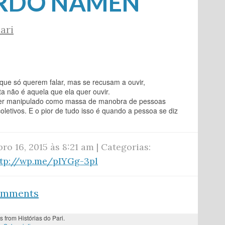
RDO NAMEN
ari
ue só querem falar, mas se recusam a ouvir,
a não é aquela que ela quer ouvir.
 ser manipulado como massa de manobra de pessoas
letivos. E o pior de tudo isso é quando a pessoa se diz
ro 16, 2015 às 8:21 am | Categorias:
ttp://wp.me/pIYGg-3pl
comments
s from Histórias do Pari.