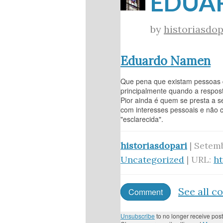
EDUA
by
historiasdop
Eduardo Namen
Que pena que existam pessoas q
principalmente quando a respost
Pior ainda é quem se presta a
com interesses pessoais e não co
"esclarecida".
historiasdopari
| Setemb
Uncategorized
| URL:
h
See all 
Comment
Unsubscribe
to no longer receive post