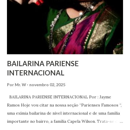
Universal dos Direitos Humanos ) – têm estado no centro
das mudanças históricas no mundo árabe nos últimos dois
anos, em que milhões foram às ruas para exigir mudanças.
Em outras partes do mundo, os “99%” fizeram suas vozes
serem ouvidas através ...
BAILARINA PARIENSE
INTERNACIONAL
Por
Mr. W
novembro 02, 2025
BAILARINA PARIENSE INTERNACIONAL Por : Jayme
Ramos Hoje vou citar na nossa seção “Parienses Famosos “,
uma exímia bailarina de nível internacional e de uma família
importante no bairro, a família Capela Wilson. Trata-se da
Saphyra Cristiane Wilson, bailarina e Professora de dança.