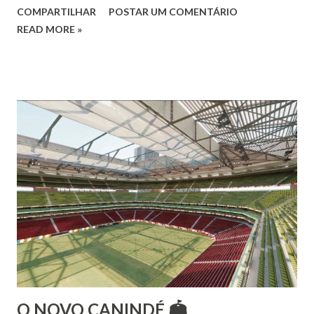
COMPARTILHAR
POSTAR UM COMENTÁRIO
Vamos às informações de seu site : Bailarina e professora
READ MORE »
de danças étnicas com destaque para as danças ciganas,
árabes e indianas. Graduada pela Universidade Anhembi
Morumbi. Iniciou seus estudos em dança indiana com
Estalamare dos Santos, em 1999, no estilo Bharatanatyam.
Esteve na Índia aprofundando seus estudos neste estilo
além de partir para pesquisa e vivência das danças
folclóricas do Rajastão (Kalbelia, Banjara, Ghoomar, Chair).
Bailarina profissional e professora de dança. Dedica-se há
15 anos ao estudo e pesquisa de danças étnicas, em especial
às danças ciganas, árabes e indianas. Iniciou seus estudos de
dança aos 4 anos de idade (em 1982) no balé clássico,
passando por diversas atividades co...
O NOVO CANINDÉ 🏟