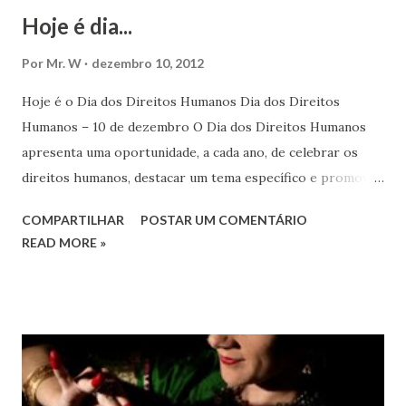
Hoje é dia...
Por
Mr. W
dezembro 10, 2012
Hoje é o Dia dos Direitos Humanos Dia dos Direitos
Humanos – 10 de dezembro O Dia dos Direitos Humanos
apresenta uma oportunidade, a cada ano, de celebrar os
direitos humanos, destacar um tema específico e promover
o pleno respeito a todos os direitos humanos, por todos,
COMPARTILHAR
POSTAR UM COMENTÁRIO
em todos os lugares. Este ano, o foco é sobre os direitos
READ MORE »
de todas as pessoas – mulheres, jovens, minorias, pessoas
com deficiência, povos indígenas, os pobres e
marginalizados – para fazer ouvir a sua voz na vida pública
e para que ela seja incluída no processo de decisão política.
Estes direitos humanos – os direitos à liberdade de opinião
e de expressão, de reunião pacífica e de associação, e de
participar no governo (artigos 19, 20 e 21 da Declaração