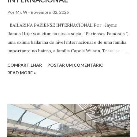
Por
Mr. W
novembro 02, 2025
BAILARINA PARIENSE INTERNACIONAL Por : Jayme
Ramos Hoje vou citar na nossa seção “Parienses Famosos “,
uma exímia bailarina de nível internacional e de uma família
importante no bairro, a família Capela Wilson. Trata-se da
Saphyra Cristiane Wilson, bailarina e Professora de dança.
COMPARTILHAR
POSTAR UM COMENTÁRIO
Vamos às informações de seu site : Bailarina e professora
READ MORE »
de danças étnicas com destaque para as danças ciganas,
árabes e indianas. Graduada pela Universidade Anhembi
Morumbi. Iniciou seus estudos em dança indiana com
Estalamare dos Santos, em 1999, no estilo Bharatanatyam.
Esteve na Índia aprofundando seus estudos neste estilo
além de partir para pesquisa e vivência das danças
folclóricas do Rajastão (Kalbelia, Banjara, Ghoomar, Chair).
Bailarina profissional e professora de dança. Dedica-se há