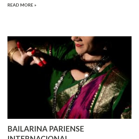
READ MORE »
de todas as pessoas – mulheres, jovens, minorias, pessoas
com deficiência, povos indígenas, os pobres e
marginalizados – para fazer ouvir a sua voz na vida pública
e para que ela seja incluída no processo de decisão política.
Estes direitos humanos – os direitos à liberdade de opinião
e de expressão, de reunião pacífica e de associação, e de
participar no governo (artigos 19, 20 e 21 da Declaração
Universal dos Direitos Humanos ) – têm estado no centro
das mudanças históricas no mundo árabe nos últimos dois
anos, em que milhões foram às ruas para exigir mudanças.
Em outras partes do mundo, os “99%” fizeram suas vozes
serem ouvidas através ...
BAILARINA PARIENSE
INTERNACIONAL