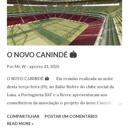
15 anos ao estudo e pesquisa de danças étnicas, em especial
às danças ciganas, árabes e indianas. Iniciou seus estudos de
dança aos 4 anos de idade (em 1982) no balé clássico,
passando por diversas atividades co...
O NOVO CANINDÉ 🏟
Por
Mr. W
agosto 21, 2025
O NOVO CANINDÉ 🏟 Em reunião realizada na noite
desta terça-feira (19), no Salão Nobre do clube social da
Lusa, a Portuguesa SAF e a Revee apresentaram aos
conselheiros da associação o projeto do novo Canindé.
Além do estádio lusitano, também foi exposto o restante do
COMPARTILHAR
POSTAR UM COMENTÁRIO
complexo, que englobará clube social, edifício garagem
READ MORE »
para 4600 carros, hotel e boulevard de alimentação.