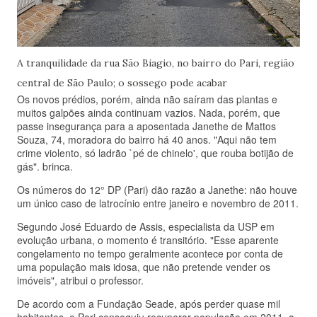
A tranquilidade da rua São Biagio, no bairro do Pari, região
central de São Paulo; o sossego pode acabar
Os novos prédios, porém, ainda não saíram das plantas e
muitos galpões ainda continuam vazios. Nada, porém, que
passe insegurança para a aposentada Janethe de Mattos
Souza, 74, moradora do bairro há 40 anos. "Aqui não tem
crime violento, só ladrão `pé de chinelo', que rouba botijão de
gás". brinca.
Os números do 12° DP (Pari) dão razão a Janethe: não houve
um único caso de latrocínio entre janeiro e novembro de 2011.
Segundo José Eduardo de Assis, especialista da USP em
evolução urbana, o momento é transitório. "Esse aparente
congelamento no tempo geralmente acontece por conta de
uma população mais idosa, que não pretende vender os
imóveis", atribui o professor.
De acordo com a Fundação Seade, após perder quase mil