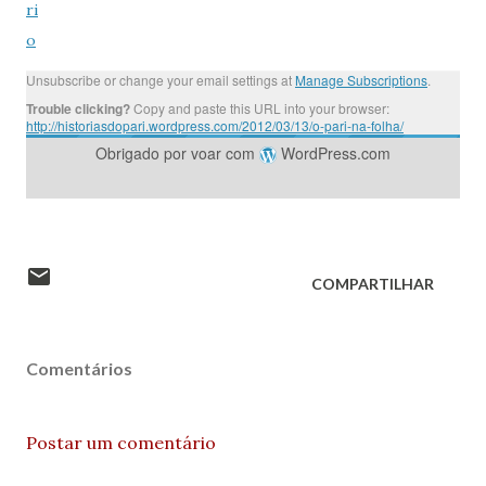
ri
o
Unsubscribe or change your email settings at
Manage Subscriptions
.
Trouble clicking?
Copy and paste this URL into your browser:
http://historiasdopari.wordpress.com/2012/03/13/o-pari-na-folha/
Obrigado por voar com
WordPress.com
COMPARTILHAR
Comentários
Postar um comentário