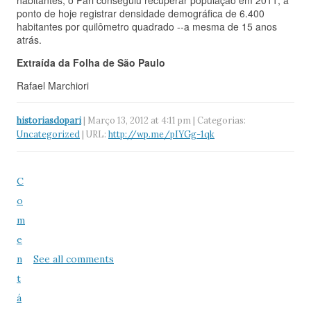
habitantes, o Pari conseguiu recuperar população em 2011, a
ponto de hoje registrar densidade demográfica de 6.400
habitantes por quilômetro quadrado --a mesma de 15 anos
atrás.
Extraída da Folha de São Paulo
Rafael Marchiori
historiasdopari
| Março 13, 2012 at 4:11 pm | Categorias:
Uncategorized
| URL:
http://wp.me/pIYGg-1qk
C
o
m
e
n
See all comments
t
á