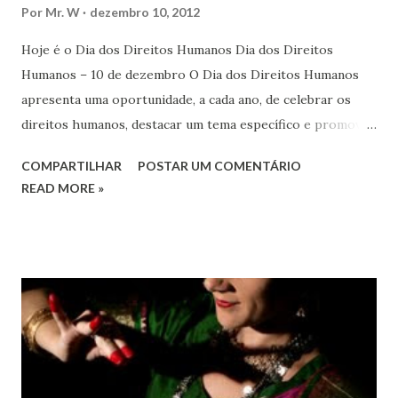
Por
Mr. W
dezembro 10, 2012
Hoje é o Dia dos Direitos Humanos Dia dos Direitos
Humanos – 10 de dezembro O Dia dos Direitos Humanos
apresenta uma oportunidade, a cada ano, de celebrar os
direitos humanos, destacar um tema específico e promover
o pleno respeito a todos os direitos humanos, por todos,
COMPARTILHAR
POSTAR UM COMENTÁRIO
em todos os lugares. Este ano, o foco é sobre os direitos
READ MORE »
de todas as pessoas – mulheres, jovens, minorias, pessoas
com deficiência, povos indígenas, os pobres e
marginalizados – para fazer ouvir a sua voz na vida pública
e para que ela seja incluída no processo de decisão política.
Estes direitos humanos – os direitos à liberdade de opinião
e de expressão, de reunião pacífica e de associação, e de
participar no governo (artigos 19, 20 e 21 da Declaração
Universal dos Direitos Humanos ) – têm estado no centro
das mudanças históricas no mundo árabe nos últimos dois