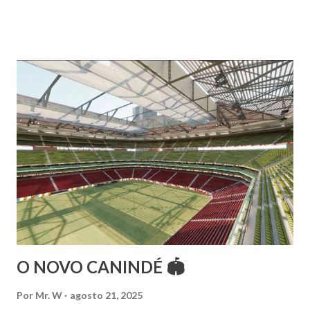
árabes e indianas. Graduada pela Universidade Anhembi
Morumbi. Iniciou seus estudos em dança indiana com
Estalamare dos Santos, em 1999, no estilo Bharatanatyam.
Esteve na Índia aprofundando seus estudos neste estilo
além de partir para pesquisa e vivência das danças
folclóricas do Rajastão (Kalbelia, Banjara, Ghoomar, Chair).
Bailarina profissional e professora de dança. Dedica-se há
15 anos ao estudo e pesquisa de danças étnicas, em especial
às danças ciganas, árabes e indianas. Iniciou seus estudos de
dança aos 4 anos de idade (em 1982) no balé clássico,
passando por diversas atividades co...
O NOVO CANINDÉ 🏟
Por
Mr. W
agosto 21, 2025