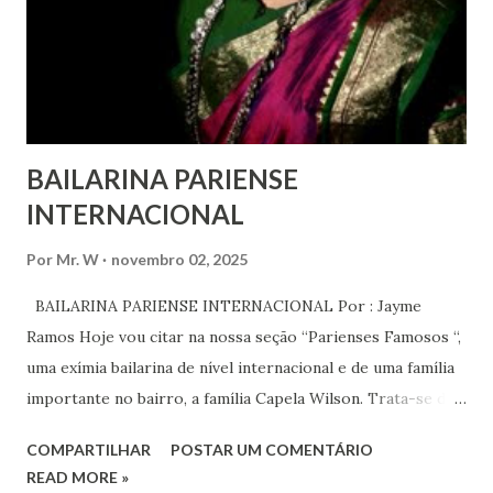
anos, em que milhões foram às ruas para exigir mudanças.
Em outras partes do mundo, os “99%” fizeram suas vozes
serem ouvidas através ...
BAILARINA PARIENSE
INTERNACIONAL
Por
Mr. W
novembro 02, 2025
BAILARINA PARIENSE INTERNACIONAL Por : Jayme
Ramos Hoje vou citar na nossa seção “Parienses Famosos “,
uma exímia bailarina de nível internacional e de uma família
importante no bairro, a família Capela Wilson. Trata-se da
Saphyra Cristiane Wilson, bailarina e Professora de dança.
COMPARTILHAR
POSTAR UM COMENTÁRIO
Vamos às informações de seu site : Bailarina e professora
READ MORE »
de danças étnicas com destaque para as danças ciganas,