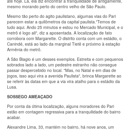
até hoje. Lá, ela diz encontrar a tranquilidade de antigamente,
mesmo morando perto do centro velho de São Paulo.
Mesmo tão perto do agito paulistano, algumas vias do Pari
parecem estar a quilômetros da capital paulista."Temos de
tudo aqui. Ando 25 minutos e estou no Mercado Municipal, e o
metrô é logo ali", diz a aposentada. A localização de fato
corrobora com Margarette. O distrito conta com um estádio, o
Canindé, está ao lado da marginal Tietê e próximo à estação
Armênia do metrô.
A São Biagio é um desses exemplos. Estreita e com pequenos
sobrados lado a lado, um pedestre estranho não consegue
passar despercebido no local. "Mas, no Natal e em dias de
jogos, isso aqui vira a avenida Paulista", brinca Margarette ao
se referir às datas em que a via vira atalho para o estádio da
Lusa.
SOSSEGO AMEAÇADO
Por conta da ótima localização, alguns moradores do Pari
estão em contagem regressiva para a tranquilidade do bairro
acabar.
Alexandre Lima, 33, mantém no bairro, há nove anos, um