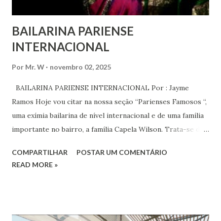
BAILARINA PARIENSE
INTERNACIONAL
Por
Mr. W
novembro 02, 2025
BAILARINA PARIENSE INTERNACIONAL Por : Jayme
Ramos Hoje vou citar na nossa seção “Parienses Famosos “,
uma exímia bailarina de nível internacional e de uma família
importante no bairro, a família Capela Wilson. Trata-se da
Saphyra Cristiane Wilson, bailarina e Professora de dança.
COMPARTILHAR
POSTAR UM COMENTÁRIO
Vamos às informações de seu site : Bailarina e professora
READ MORE »
de danças étnicas com destaque para as danças ciganas,
árabes e indianas. Graduada pela Universidade Anhembi
Morumbi. Iniciou seus estudos em dança indiana com
Estalamare dos Santos, em 1999, no estilo Bharatanatyam.