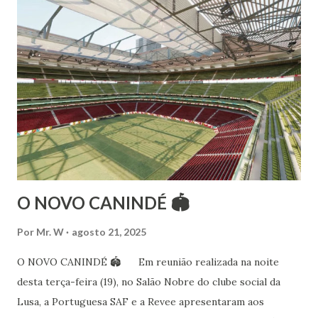
Esteve na Índia aprofundando seus estudos neste estilo
além de partir para pesquisa e vivência das danças
folclóricas do Rajastão (Kalbelia, Banjara, Ghoomar, Chair).
Bailarina profissional e professora de dança. Dedica-se há
15 anos ao estudo e pesquisa de danças étnicas, em especial
às danças ciganas, árabes e indianas. Iniciou seus estudos de
dança aos 4 anos de idade (em 1982) no balé clássico,
passando por diversas atividades co...
O NOVO CANINDÉ 🏟
Por
Mr. W
agosto 21, 2025
O NOVO CANINDÉ 🏟 Em reunião realizada na noite
desta terça-feira (19), no Salão Nobre do clube social da
Lusa, a Portuguesa SAF e a Revee apresentaram aos