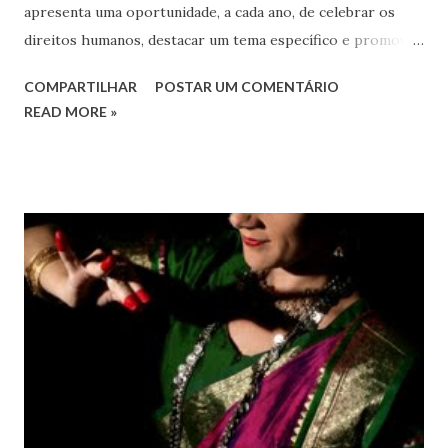
apresenta uma oportunidade, a cada ano, de celebrar os
direitos humanos, destacar um tema específico e promover
o pleno respeito a todos os direitos humanos, por todos,
COMPARTILHAR
POSTAR UM COMENTÁRIO
em todos os lugares. Este ano, o foco é sobre os direitos
READ MORE »
de todas as pessoas – mulheres, jovens, minorias, pessoas
com deficiência, povos indígenas, os pobres e
marginalizados – para fazer ouvir a sua voz na vida pública
e para que ela seja incluída no processo de decisão política.
Estes direitos humanos – os direitos à liberdade de opinião
e de expressão, de reunião pacífica e de associação, e de
participar no governo (artigos 19, 20 e 21 da Declaração
Universal dos Direitos Humanos ) – têm estado no centro
das mudanças históricas no mundo árabe nos últimos dois
anos, em que milhões foram às ruas para exigir mudanças.
Em outras partes do mundo, os “99%” fizeram suas vozes
serem ouvidas através ...