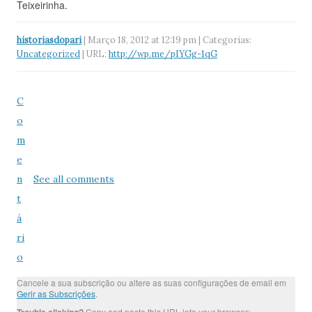
Teixeirinha.
historiasdopari
| Março 18, 2012 at 12:19 pm | Categorias:
Uncategorized
| URL:
http://wp.me/pIYGg-1qG
C
o
m
e
n
See all comments
t
á
ri
o
Cancele a sua subscrição ou altere as suas configurações de email em
Gerir as Subscrições
.
Copy and paste this URL into your browser: