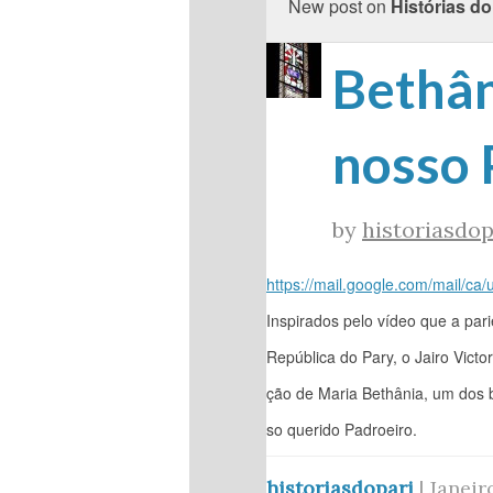
New post on
Histórias do
Bethân
nosso 
by
historiasdop
https://mail.google.com/mail/c
Inspirados pelo vídeo que a pari
República do Pary, o Jairo Vic
ção de Maria Bethânia, um dos 
so querido Padroeiro.
historiasdopari
| Janeir