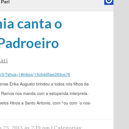
 Pari
ia canta o
Padroeiro
ari
a/u/0/?shva=1#inbox/13c64d5ae283ce76
ense Érika Augusto brindou a todos nós filhos da
tor Ramos nos manda com a estupenda interpreta-
belos Hinos a Santo Antonio, com ^ou com ´o nos-
o 23, 2013 ás 2:19 pm | Categorias: