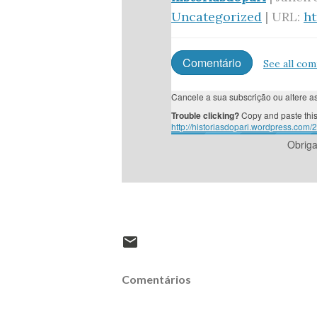
Uncategorized
| URL:
h
Comentário
See all co
Cancele a sua subscrição ou altere 
Trouble clicking?
Copy and paste this
http://historiasdopari.wordpress.com
Obrig
Comentários