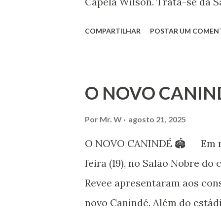
Capela Wilson. Trata-se da Sa
Professora de dança. Vamos às
COMPARTILHAR
POSTAR UM COMEN
professora de danças étnica
árabes e indianas. Graduada
Iniciou seus estudos em dan
O NOVO CANIN
em 1999, no estilo Bharatana
estudos neste estilo além de 
Por
Mr. W
agosto 21, 2025
danças folclóricas do Rajastã
O NOVO CANINDÉ 🏟 Em reun
Bailarina profissional e prof
feira (19), no Salão Nobre do 
estudo e pesquisa de danças 
Revee apresentaram aos cons
árabes e indianas. Iniciou se
novo Canindé. Além do estádi
(em 1982) no balé clássico, pa