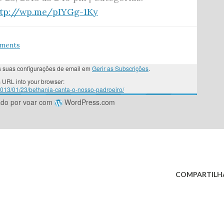
ttp://wp.me/pIYGg-1Ky
mments
as suas configurações de email em
Gerir as Subscrições
.
 URL into your browser:
/2013/01/23/bethania-canta-o-nosso-padroeiro/
ado por voar com
WordPress.com
COMPARTILH