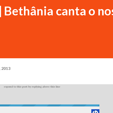
] Bethânia canta o no
, 2013
espond to this post by replying above this line