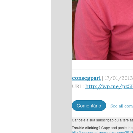
consegpari
| 17/01/2013
URL:
http://wp.me/pz5
Comentário
See all co
Cancele a sua subscrição ou altere 
Trouble clicking?
Copy and paste this
http://consegpari.wordpress.com/201