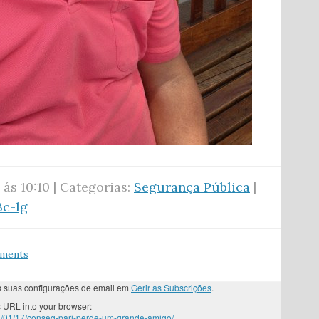
 ás 10:10 | Categorias:
Segurança Pública
|
Bc-lg
mments
as suas configurações de email em
Gerir as Subscrições
.
 URL into your browser:
3/01/17/conseg-pari-perde-um-grande-amigo/