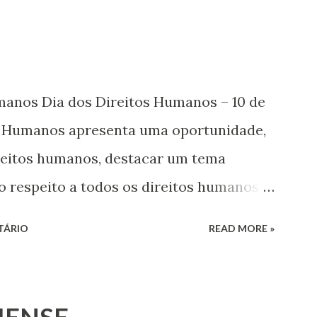
umanos Dia dos Direitos Humanos – 10 de
s Humanos apresenta uma oportunidade,
ireitos humanos, destacar um tema
o respeito a todos os direitos humanos,
s. Este ano, o foco é sobre os direitos de
TÁRIO
READ MORE »
 jovens, minorias, pessoas com
 os pobres e marginalizados – para fazer
a e para que ela seja incluída no