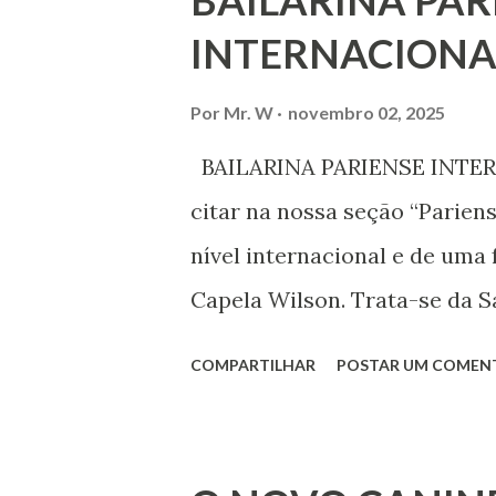
BAILARINA PAR
processo de decisão política.
INTERNACIONA
liberdade de opinião e de exp
associação, e de participar no
Por
Mr. W
novembro 02, 2025
Declaração Universal dos Di
BAILARINA PARIENSE INTERN
das mudanças históricas no 
citar na nossa seção “Parien
que milhões foram às ruas pa
nível internacional e de uma 
mundo, os “99%” fizeram suas
Capela Wilson. Trata-se da Sa
Professora de dança. Vamos às
COMPARTILHAR
POSTAR UM COMEN
professora de danças étnica
árabes e indianas. Graduada
Iniciou seus estudos em dan