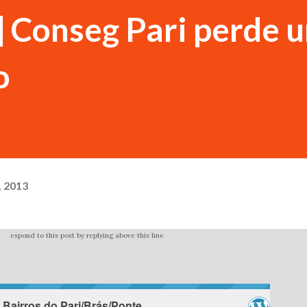
] Conseg Pari perde 
o
, 2013
espond to this post by replying above this line
Bairros do Pari/Brás/Ponte