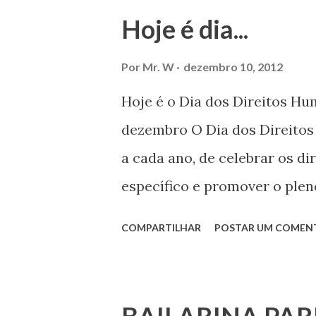
Hoje é dia...
Por
Mr. W
dezembro 10, 2012
Hoje é o Dia dos Direitos H
dezembro O Dia dos Direito
a cada ano, de celebrar os d
específico e promover o plen
por todos, em todos os lugare
COMPARTILHAR
POSTAR UM COMEN
todas as pessoas – mulheres,
deficiência, povos indígenas,
ouvir a sua voz na vida públic