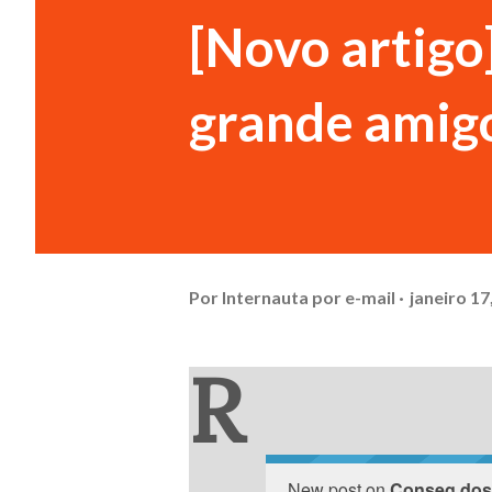
[Novo artigo
grande amig
Por
Internauta por e-mail
janeiro 17
R
New post on
Conseg dos 