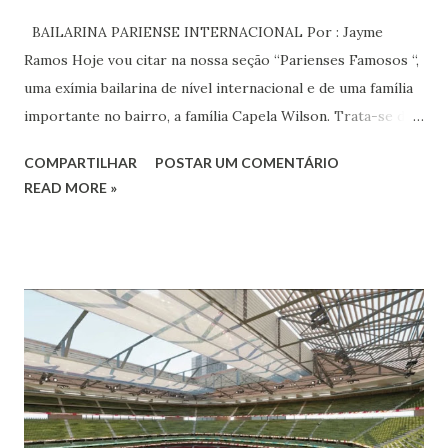
BAILARINA PARIENSE INTERNACIONAL Por : Jayme
Ramos Hoje vou citar na nossa seção “Parienses Famosos “,
uma exímia bailarina de nível internacional e de uma família
importante no bairro, a família Capela Wilson. Trata-se da
Saphyra Cristiane Wilson, bailarina e Professora de dança.
COMPARTILHAR
POSTAR UM COMENTÁRIO
Vamos às informações de seu site : Bailarina e professora
READ MORE »
de danças étnicas com destaque para as danças ciganas,
árabes e indianas. Graduada pela Universidade Anhembi
Morumbi. Iniciou seus estudos em dança indiana com
Estalamare dos Santos, em 1999, no estilo Bharatanatyam.
Esteve na Índia aprofundando seus estudos neste estilo
além de partir para pesquisa e vivência das danças
folclóricas do Rajastão (Kalbelia, Banjara, Ghoomar, Chair).
Bailarina profissional e professora de dança. Dedica-se há
15 anos ao estudo e pesquisa de danças étnicas, em especial