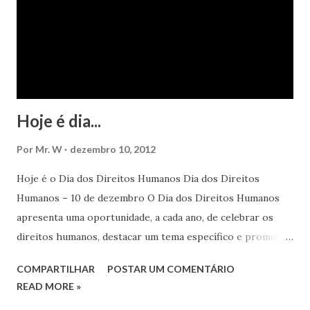
Hoje é dia...
Por
Mr. W
dezembro 10, 2012
Hoje é o Dia dos Direitos Humanos Dia dos Direitos
Humanos – 10 de dezembro O Dia dos Direitos Humanos
apresenta uma oportunidade, a cada ano, de celebrar os
direitos humanos, destacar um tema específico e promover
o pleno respeito a todos os direitos humanos, por todos,
COMPARTILHAR
POSTAR UM COMENTÁRIO
em todos os lugares. Este ano, o foco é sobre os direitos
READ MORE »
de todas as pessoas – mulheres, jovens, minorias, pessoas