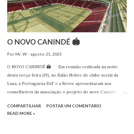
às danças ciganas, árabes e indianas. Iniciou seus estudos de
dança aos 4 anos de idade (em 1982) no balé clássico,
passando por diversas atividades co...
O NOVO CANINDÉ 🏟
Por
Mr. W
agosto 21, 2025
O NOVO CANINDÉ 🏟 Em reunião realizada na noite
desta terça-feira (19), no Salão Nobre do clube social da
Lusa, a Portuguesa SAF e a Revee apresentaram aos
conselheiros da associação o projeto do novo Canindé.
Além do estádio lusitano, também foi exposto o restante do
COMPARTILHAR
POSTAR UM COMENTÁRIO
complexo, que englobará clube social, edifício garagem
READ MORE »
para 4600 carros, hotel e boulevard de alimentação.
Pelo lado da Portuguesa SAF estiveram no encontro o
sócio-investidor e presidente, Alex Bourgeois, o sócio-