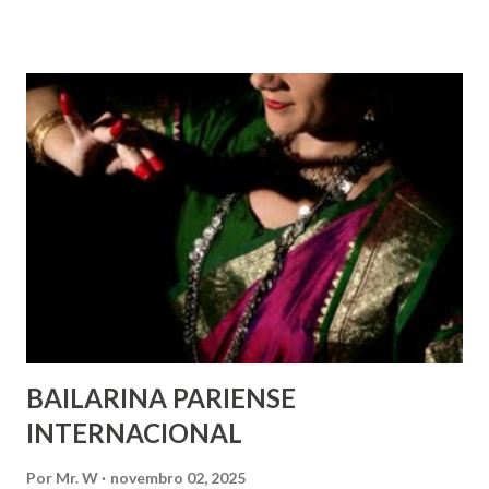
com deficiência, povos indígenas, os pobres e
marginalizados – para fazer ouvir a sua voz na vida pública
e para que ela seja incluída no processo de decisão política.
Estes direitos humanos – os direitos à liberdade de opinião
e de expressão, de reunião pacífica e de associação, e de
participar no governo (artigos 19, 20 e 21 da Declaração
Universal dos Direitos Humanos ) – têm estado no centro
das mudanças históricas no mundo árabe nos últimos dois
anos, em que milhões foram às ruas para exigir mudanças.
Em outras partes do mundo, os “99%” fizeram suas vozes
serem ouvidas através ...
BAILARINA PARIENSE
INTERNACIONAL
Por
Mr. W
novembro 02, 2025