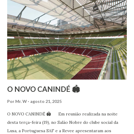
Esteve na Índia aprofundando seus estudos neste estilo
além de partir para pesquisa e vivência das danças
folclóricas do Rajastão (Kalbelia, Banjara, Ghoomar, Chair).
Bailarina profissional e professora de dança. Dedica-se há
15 anos ao estudo e pesquisa de danças étnicas, em especial
às danças ciganas, árabes e indianas. Iniciou seus estudos de
dança aos 4 anos de idade (em 1982) no balé clássico,
passando por diversas atividades co...
O NOVO CANINDÉ 🏟
Por
Mr. W
agosto 21, 2025
O NOVO CANINDÉ 🏟 Em reunião realizada na noite
desta terça-feira (19), no Salão Nobre do clube social da
Lusa, a Portuguesa SAF e a Revee apresentaram aos