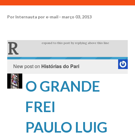
Por
Internauta por e-mail
março 03, 2013
R
espond to this post by replying above this line
New post on
Histórias do Pari
O GRANDE
FREI
PAULO LUIG