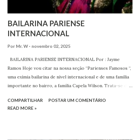
BAILARINA PARIENSE
INTERNACIONAL
Por
Mr. W
novembro 02, 2025
BAILARINA PARIENSE INTERNACIONAL Por : Jayme
Ramos Hoje vou citar na nossa seção “Parienses Famosos “,
uma exímia bailarina de nível internacional e de uma família
importante no bairro, a família Capela Wilson. Trata-se da
Saphyra Cristiane Wilson, bailarina e Professora de dança.
COMPARTILHAR
POSTAR UM COMENTÁRIO
Vamos às informações de seu site : Bailarina e professora
READ MORE »
de danças étnicas com destaque para as danças ciganas,
árabes e indianas. Graduada pela Universidade Anhembi
Morumbi. Iniciou seus estudos em dança indiana com
Estalamare dos Santos, em 1999, no estilo Bharatanatyam.