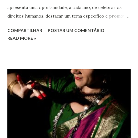
apresenta uma oportunidade, a cada ano, de celebrar os
direitos humanos, destacar um tema específico e promover
o pleno respeito a todos os direitos humanos, por todos,
COMPARTILHAR
POSTAR UM COMENTÁRIO
em todos os lugares. Este ano, o foco é sobre os direitos
READ MORE »
de todas as pessoas – mulheres, jovens, minorias, pessoas
com deficiência, povos indígenas, os pobres e
marginalizados – para fazer ouvir a sua voz na vida pública
e para que ela seja incluída no processo de decisão política.
Estes direitos humanos – os direitos à liberdade de opinião
e de expressão, de reunião pacífica e de associação, e de
participar no governo (artigos 19, 20 e 21 da Declaração
Universal dos Direitos Humanos ) – têm estado no centro
das mudanças históricas no mundo árabe nos últimos dois
anos, em que milhões foram às ruas para exigir mudanças.
Em outras partes do mundo, os “99%” fizeram suas vozes
serem ouvidas através ...