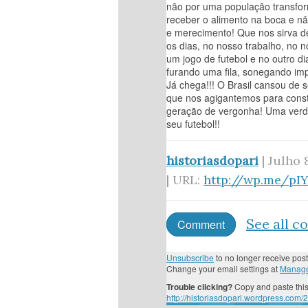
não por uma população transfo
receber o alimento na boca e nã
e merecimento! Que nos sirva de
os dias, no nosso trabalho, no 
um jogo de futebol e no outro di
furando uma fila, sonegando im
Já chega!!! O Brasil cansou de s
que nos agigantemos para const
geração de vergonha! Uma verda
seu futebol!!
historiasdopari
| Julho 
| URL:
http://wp.me/pI
See all 
Comment
Unsubscribe
to no longer receive post
Change your email settings at
Manage
Trouble clicking?
Copy and paste this
http://historiasdopari.wordpress.com/