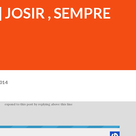
] JOSIR , SEMPRE
2014
espond to this post by replying above this line