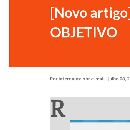
[Novo artigo
OBJETIVO
Por
Internauta por e-mail
julho 08, 
R