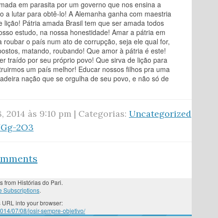
rmada em parasita por um governo que nos ensina a
o a lutar para obtê-lo! A Alemanha ganha com maestria
 lição! Pátria amada Brasil tem que ser amada todos
nosso estudo, na nossa honestidade! Amar a pátria em
a roubar o país num ato de corrupção, seja ele qual for,
postos, matando, roubando! Que amor à pátria é este!
er traído por seu próprio povo! Que sirva de lição para
ruirmos um país melhor! Educar nossos filhos pra uma
deira nação que se orgulha de seu povo, e não só de
8, 2014 às 9:10 pm | Categorias:
Uncategorized
YGg-2O3
comments
s from Histórias do Pari.
 Subscriptions
.
 URL into your browser:
2014/07/08/josir-sempre-objetivo/