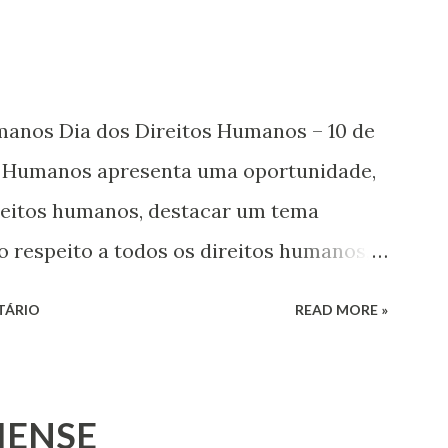
umanos Dia dos Direitos Humanos – 10 de
s Humanos apresenta uma oportunidade,
ireitos humanos, destacar um tema
o respeito a todos os direitos humanos,
s. Este ano, o foco é sobre os direitos de
TÁRIO
READ MORE »
 jovens, minorias, pessoas com
 os pobres e marginalizados – para fazer
a e para que ela seja incluída no
IENSE