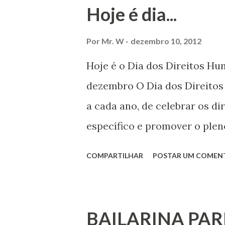
Hoje é dia...
Por
Mr. W
dezembro 10, 2012
Hoje é o Dia dos Direitos H
dezembro O Dia dos Direito
a cada ano, de celebrar os d
específico e promover o plen
por todos, em todos os lugare
COMPARTILHAR
POSTAR UM COMEN
todas as pessoas – mulheres,
deficiência, povos indígenas,
ouvir a sua voz na vida públic
BAILARINA PAR