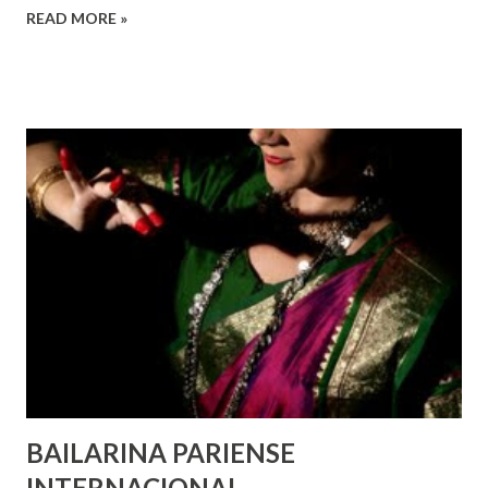
em todos os lugares. Este ano, o foco é sobre os direitos
READ MORE »
de todas as pessoas – mulheres, jovens, minorias, pessoas
com deficiência, povos indígenas, os pobres e
marginalizados – para fazer ouvir a sua voz na vida pública
e para que ela seja incluída no processo de decisão política.
Estes direitos humanos – os direitos à liberdade de opinião
e de expressão, de reunião pacífica e de associação, e de
participar no governo (artigos 19, 20 e 21 da Declaração
Universal dos Direitos Humanos ) – têm estado no centro
das mudanças históricas no mundo árabe nos últimos dois
anos, em que milhões foram às ruas para exigir mudanças.
Em outras partes do mundo, os “99%” fizeram suas vozes
serem ouvidas através ...
BAILARINA PARIENSE
INTERNACIONAL