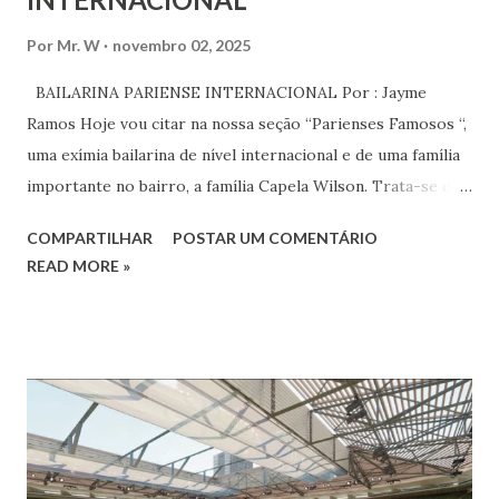
Por
Mr. W
novembro 02, 2025
BAILARINA PARIENSE INTERNACIONAL Por : Jayme
Ramos Hoje vou citar na nossa seção “Parienses Famosos “,
uma exímia bailarina de nível internacional e de uma família
importante no bairro, a família Capela Wilson. Trata-se da
Saphyra Cristiane Wilson, bailarina e Professora de dança.
COMPARTILHAR
POSTAR UM COMENTÁRIO
Vamos às informações de seu site : Bailarina e professora
READ MORE »
de danças étnicas com destaque para as danças ciganas,
árabes e indianas. Graduada pela Universidade Anhembi
Morumbi. Iniciou seus estudos em dança indiana com
Estalamare dos Santos, em 1999, no estilo Bharatanatyam.
Esteve na Índia aprofundando seus estudos neste estilo
além de partir para pesquisa e vivência das danças
folclóricas do Rajastão (Kalbelia, Banjara, Ghoomar, Chair).
Bailarina profissional e professora de dança. Dedica-se há