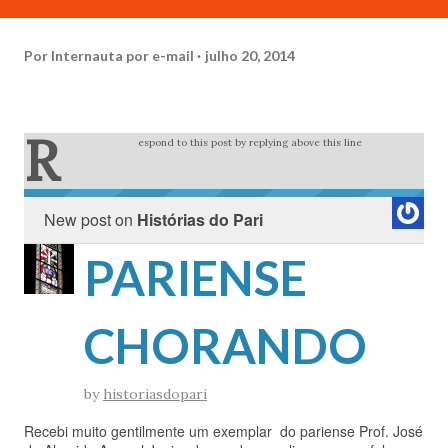
Por
Internauta por e-mail
julho 20, 2014
R
espond to this post by replying above this line
New post on
Histórias do Pari
PARIENSE
CHORANDO
by
historiasdopari
Recebi muito gentilmente um exemplar do pariense Prof. José