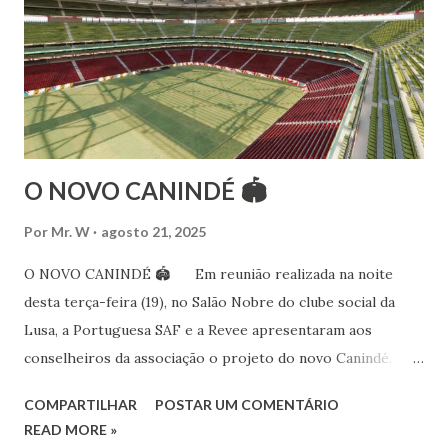
15 anos ao estudo e pesquisa de danças étnicas, em especial
às danças ciganas, árabes e indianas. Iniciou seus estudos de
dança aos 4 anos de idade (em 1982) no balé clássico,
passando por diversas atividades co...
O NOVO CANINDÉ 🏟
Por
Mr. W
agosto 21, 2025
O NOVO CANINDÉ 🏟 Em reunião realizada na noite
desta terça-feira (19), no Salão Nobre do clube social da
Lusa, a Portuguesa SAF e a Revee apresentaram aos
conselheiros da associação o projeto do novo Canindé.
Além do estádio lusitano, também foi exposto o restante do
COMPARTILHAR
POSTAR UM COMENTÁRIO
complexo, que englobará clube social, edifício garagem
READ MORE »
para 4600 carros, hotel e boulevard de alimentação.