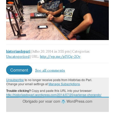
historiasdopari
| Julho 20, 2014 às 3:55 pm | Categorias:
Uncategorized
| URL:
http://wp.me/pIYGg-2Ov
Comment
See all comments
Unsubscribe
to no longer receive posts from Histórias do Pari.
Change your email settings at
Manage Subscriptions
.
Trouble clicking?
Copy and paste this URL into your browser:
http://historiasdopari.wordpress.com/2014/07/20/pariense-chorando/
Obrigado por voar com
WordPress.com