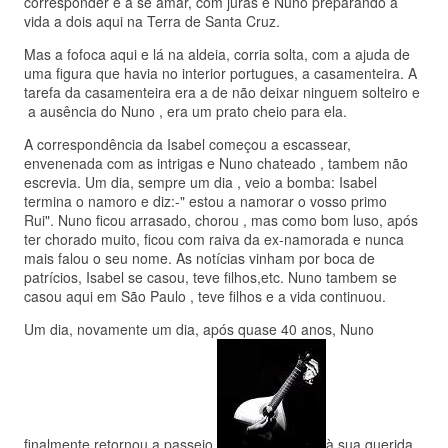
corresponder e a se amar, com juras e Nuno preparando a
vida a dois aqui na Terra de Santa Cruz.
Mas a fofoca aqui e lá na aldeia, corria solta, com a ajuda de
uma figura que havia no interior portugues, a casamenteira. A
tarefa da casamenteira era a de não deixar ninguem solteiro e
a ausência do Nuno , era um prato cheio para ela.
A correspondência da Isabel começou a escassear,
envenenada com as intrigas e Nuno chateado , tambem não
escrevia. Um dia, sempre um dia , veio a bomba: Isabel
termina o namoro e diz:-" estou a namorar o vosso primo
Rui". Nuno ficou arrasado, chorou , mas como bom luso, após
ter chorado muito, ficou com raiva da ex-namorada e nunca
mais falou o seu nome. As notícias vinham por boca de
patrícios, Isabel se casou, teve filhos,etc. Nuno tambem se
casou aqui em São Paulo , teve filhos e a vida continuou.
Um dia, novamente um dia, após quase 40 anos, Nuno
finalmente retornou a passeio,
à sua querida