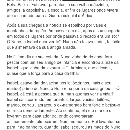
Beira Baixa . Foi rever parentes, a sua velha mãezinha,
amigos, a capelinha , a escola, enfim os lugares onde vivera
até o chamado para a Guerra colonial d´África.
Após a sua chegada a notícia se espalhou por vales e
montanhas da região .Ao passar um dia, após a sua chegada,
em todos os lugares por onde passava o recado era um só: "
Ó Nuno, a Isabel quer ver-te". Nuno não falava nada , tal ódio
que alimentava da sua antiga amada.
No último dia de sua estada, Nuno vinha do rio onde fora
pescar com um seu amigo de infância e encontrou a mãe da
Isabel , que vinha da lavoura, a Ti Arminda, que o levou ,
quase que à força para a casa da filha.
Isabel, estava dando vacina nos leitõezinhos, mais o seu
marido( primo do Nuno,o Rui ) e na porta da casa gritou : " Ó
Isabel, cá está a pessoa que tu mais querias ver na vida!!"
Isabel saiu correndo, em prantos, largou vacina, leitões,
marido, correu , abraçou o ex-namorado bem forte e beijou-o
no rosto demoradamente. Ato contínuo, ela e o marido o
levaram para casa adentro, onde conversaram
animadamente, almoçaram. Num momento o Rui levantou-se
para ir ao banheiro, quando Isabel segurou as mãos de Nuno