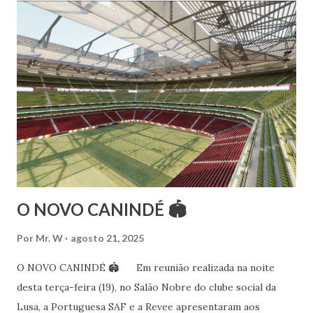
Esteve na Índia aprofundando seus estudos neste estilo
além de partir para pesquisa e vivência das danças
folclóricas do Rajastão (Kalbelia, Banjara, Ghoomar, Chair).
Bailarina profissional e professora de dança. Dedica-se há
15 anos ao estudo e pesquisa de danças étnicas, em especial
às danças ciganas, árabes e indianas. Iniciou seus estudos de
dança aos 4 anos de idade (em 1982) no balé clássico,
passando por diversas atividades co...
O NOVO CANINDÉ 🏟
Por
Mr. W
agosto 21, 2025
O NOVO CANINDÉ 🏟 Em reunião realizada na noite
desta terça-feira (19), no Salão Nobre do clube social da
Lusa, a Portuguesa SAF e a Revee apresentaram aos