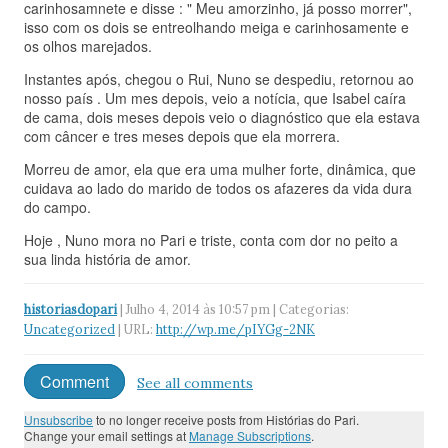
carinhosamnete e disse : " Meu amorzinho, já posso morrer",
isso com os dois se entreolhando meiga e carinhosamente e
os olhos marejados.
Instantes após, chegou o Rui, Nuno se despediu, retornou ao
nosso país . Um mes depois, veio a notícia, que Isabel caíra
de cama, dois meses depois veio o diagnóstico que ela estava
com câncer e tres meses depois que ela morrera.
Morreu de amor, ela que era uma mulher forte, dinâmica, que
cuidava ao lado do marido de todos os afazeres da vida dura
do campo.
Hoje , Nuno mora no Pari e triste, conta com dor no peito a
sua linda história de amor.
historiasdopari
| Julho 4, 2014 às 10:57 pm | Categorias:
Uncategorized
| URL:
http://wp.me/pIYGg-2NK
Comment
See all comments
Unsubscribe
to no longer receive posts from Histórias do Pari.
Change your email settings at
Manage Subscriptions
.