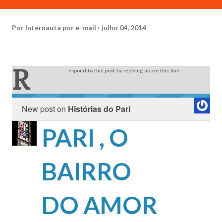
Por
Internauta por e-mail
julho 04, 2014
R
espond to this post by replying above this line
New post on
Histórias do Pari
PARI , O
BAIRRO
DO AMOR