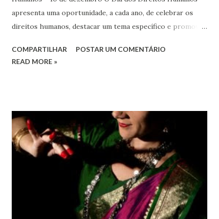
apresenta uma oportunidade, a cada ano, de celebrar os
direitos humanos, destacar um tema específico e promover
o pleno respeito a todos os direitos humanos, por todos,
COMPARTILHAR
POSTAR UM COMENTÁRIO
em todos os lugares. Este ano, o foco é sobre os direitos
READ MORE »
de todas as pessoas – mulheres, jovens, minorias, pessoas
com deficiência, povos indígenas, os pobres e
marginalizados – para fazer ouvir a sua voz na vida pública
e para que ela seja incluída no processo de decisão política.
Estes direitos humanos – os direitos à liberdade de opinião
e de expressão, de reunião pacífica e de associação, e de
participar no governo (artigos 19, 20 e 21 da Declaração
Universal dos Direitos Humanos ) – têm estado no centro
das mudanças históricas no mundo árabe nos últimos dois
anos, em que milhões foram às ruas para exigir mudanças.
Em outras partes do mundo, os “99%” fizeram suas vozes
serem ouvidas através ...