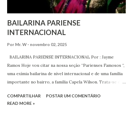
BAILARINA PARIENSE
INTERNACIONAL
Por
Mr. W
novembro 02, 2025
BAILARINA PARIENSE INTERNACIONAL Por : Jayme
Ramos Hoje vou citar na nossa seção “Parienses Famosos “,
uma exímia bailarina de nível internacional e de uma família
importante no bairro, a família Capela Wilson. Trata-se da
Saphyra Cristiane Wilson, bailarina e Professora de dança.
COMPARTILHAR
POSTAR UM COMENTÁRIO
Vamos às informações de seu site : Bailarina e professora
READ MORE »
de danças étnicas com destaque para as danças ciganas,
árabes e indianas. Graduada pela Universidade Anhembi
Morumbi. Iniciou seus estudos em dança indiana com
Estalamare dos Santos, em 1999, no estilo Bharatanatyam.