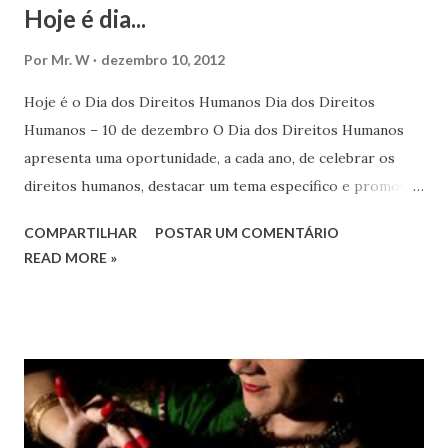
Hoje é dia...
Por
Mr. W
dezembro 10, 2012
Hoje é o Dia dos Direitos Humanos Dia dos Direitos
Humanos – 10 de dezembro O Dia dos Direitos Humanos
apresenta uma oportunidade, a cada ano, de celebrar os
direitos humanos, destacar um tema específico e promover
o pleno respeito a todos os direitos humanos, por todos,
COMPARTILHAR
POSTAR UM COMENTÁRIO
em todos os lugares. Este ano, o foco é sobre os direitos
READ MORE »
de todas as pessoas – mulheres, jovens, minorias, pessoas
com deficiência, povos indígenas, os pobres e
marginalizados – para fazer ouvir a sua voz na vida pública
e para que ela seja incluída no processo de decisão política.
Estes direitos humanos – os direitos à liberdade de opinião
e de expressão, de reunião pacífica e de associação, e de
participar no governo (artigos 19, 20 e 21 da Declaração