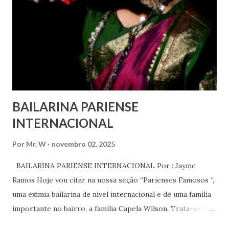
Universal dos Direitos Humanos ) – têm estado no centro
das mudanças históricas no mundo árabe nos últimos dois
anos, em que milhões foram às ruas para exigir mudanças.
Em outras partes do mundo, os “99%” fizeram suas vozes
serem ouvidas através ...
BAILARINA PARIENSE
INTERNACIONAL
Por
Mr. W
novembro 02, 2025
BAILARINA PARIENSE INTERNACIONAL Por : Jayme
Ramos Hoje vou citar na nossa seção “Parienses Famosos “,
uma exímia bailarina de nível internacional e de uma família
importante no bairro, a família Capela Wilson. Trata-se da
Saphyra Cristiane Wilson, bailarina e Professora de dança.