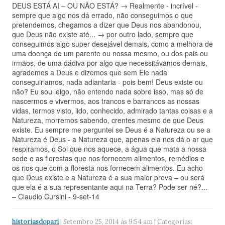
DEUS ESTÁ AI – OU NÃO ESTÁ? → Realmente - incrível -
sempre que algo nos dá errado, não conseguimos o que
pretendemos, chegamos a dizer que Deus nos abandonou,
que Deus não existe até... → por outro lado, sempre que
conseguimos algo super desejável demais, como a melhora de
uma doença de um parente ou nossa mesmo, ou dos pais ou
irmãos, de uma dádiva por algo que necessitávamos demais,
agrademos a Deus e dizemos que sem Ele nada
conseguiriamos, nada adiantaria - pois bem! Deu
s existe ou
não? Eu sou leigo, não entendo nada sobre isso, mas só de
nascermos e vivermos, aos trancos e barrancos as nossas
vidas, termos visto, lido, conhecido, admirado tantas coisas e a
Natureza, morremos sabendo, crentes mesmo de que Deus
existe. Eu sempre me perguntei se Deus é a Natureza ou se a
Natureza é Deus - a Natureza que, apenas ela nos dá o ar que
respiramos, o Sol que nos aquece, a água que mata a nossa
sede e as florestas que nos fornecem alimentos, remédios e
os rios que com a floresta nos fornecem alimentos. Eu acho
que Deus existe e a Natureza é a sua maior prova – ou será
que ela é a sua representante aqui na Terra? Pode ser né?...
– Claudio Cursini - 9-set-14
historiasdopari
| Setembro 25, 2014 às 9:54 am | Categorias: