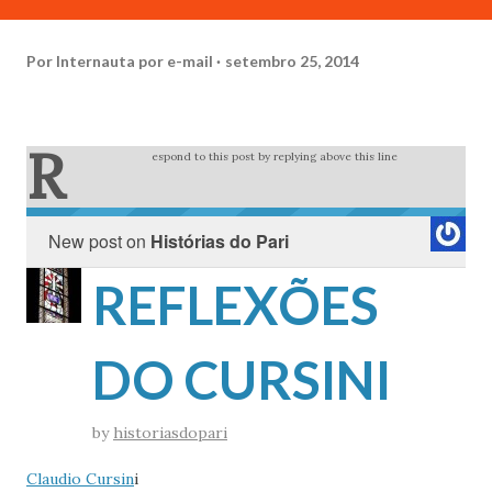
Por
Internauta por e-mail
setembro 25, 2014
R
espond to this post by replying above this line
New post on
Histórias do Pari
REFLEXÕES
DO CURSINI
by
historiasdopari
Claudio Cursin
i