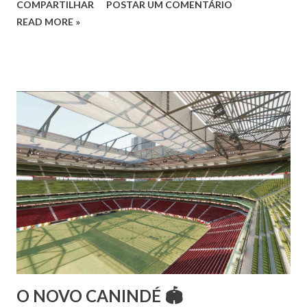
COMPARTILHAR
POSTAR UM COMENTÁRIO
Vamos às informações de seu site : Bailarina e professora
READ MORE »
de danças étnicas com destaque para as danças ciganas,
árabes e indianas. Graduada pela Universidade Anhembi
Morumbi. Iniciou seus estudos em dança indiana com
Estalamare dos Santos, em 1999, no estilo Bharatanatyam.
Esteve na Índia aprofundando seus estudos neste estilo
além de partir para pesquisa e vivência das danças
folclóricas do Rajastão (Kalbelia, Banjara, Ghoomar, Chair).
Bailarina profissional e professora de dança. Dedica-se há
15 anos ao estudo e pesquisa de danças étnicas, em especial
às danças ciganas, árabes e indianas. Iniciou seus estudos de
dança aos 4 anos de idade (em 1982) no balé clássico,
passando por diversas atividades co...
O NOVO CANINDÉ 🏟