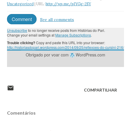
Uncategorized
| URL:
http://wp.me/pIYGg-2SY
Comment
See all comments
Unsubscribe
to no longer receive posts from Histórias do Pari.
Change your email settings at
Manage Subscriptions
.
Trouble clicking?
Copy and paste this URL into your browser:
http://historiasdopari.wordpress.com/2014/09/25/reflexoes-do-cursini-216/
Obrigado por voar com
WordPress.com
COMPARTILHAR
Comentários