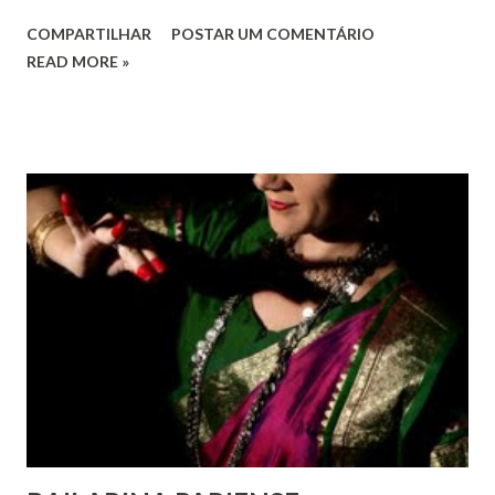
o pleno respeito a todos os direitos humanos, por todos,
COMPARTILHAR
POSTAR UM COMENTÁRIO
em todos os lugares. Este ano, o foco é sobre os direitos
READ MORE »
de todas as pessoas – mulheres, jovens, minorias, pessoas
com deficiência, povos indígenas, os pobres e
marginalizados – para fazer ouvir a sua voz na vida pública
e para que ela seja incluída no processo de decisão política.
Estes direitos humanos – os direitos à liberdade de opinião
e de expressão, de reunião pacífica e de associação, e de
participar no governo (artigos 19, 20 e 21 da Declaração
Universal dos Direitos Humanos ) – têm estado no centro
das mudanças históricas no mundo árabe nos últimos dois
anos, em que milhões foram às ruas para exigir mudanças.
Em outras partes do mundo, os “99%” fizeram suas vozes
serem ouvidas através ...