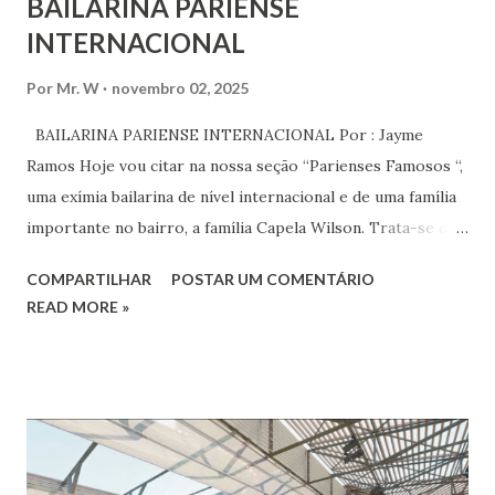
BAILARINA PARIENSE
INTERNACIONAL
Por
Mr. W
novembro 02, 2025
BAILARINA PARIENSE INTERNACIONAL Por : Jayme
Ramos Hoje vou citar na nossa seção “Parienses Famosos “,
uma exímia bailarina de nível internacional e de uma família
importante no bairro, a família Capela Wilson. Trata-se da
Saphyra Cristiane Wilson, bailarina e Professora de dança.
COMPARTILHAR
POSTAR UM COMENTÁRIO
Vamos às informações de seu site : Bailarina e professora
READ MORE »
de danças étnicas com destaque para as danças ciganas,
árabes e indianas. Graduada pela Universidade Anhembi
Morumbi. Iniciou seus estudos em dança indiana com
Estalamare dos Santos, em 1999, no estilo Bharatanatyam.
Esteve na Índia aprofundando seus estudos neste estilo
além de partir para pesquisa e vivência das danças