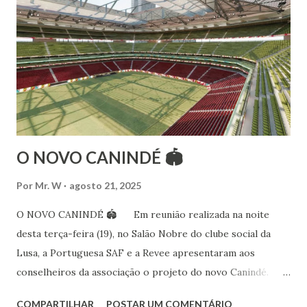
folclóricas do Rajastão (Kalbelia, Banjara, Ghoomar, Chair).
Bailarina profissional e professora de dança. Dedica-se há
15 anos ao estudo e pesquisa de danças étnicas, em especial
às danças ciganas, árabes e indianas. Iniciou seus estudos de
dança aos 4 anos de idade (em 1982) no balé clássico,
passando por diversas atividades co...
O NOVO CANINDÉ 🏟
Por
Mr. W
agosto 21, 2025
O NOVO CANINDÉ 🏟 Em reunião realizada na noite
desta terça-feira (19), no Salão Nobre do clube social da
Lusa, a Portuguesa SAF e a Revee apresentaram aos
conselheiros da associação o projeto do novo Canindé.
Além do estádio lusitano, também foi exposto o restante do
COMPARTILHAR
POSTAR UM COMENTÁRIO