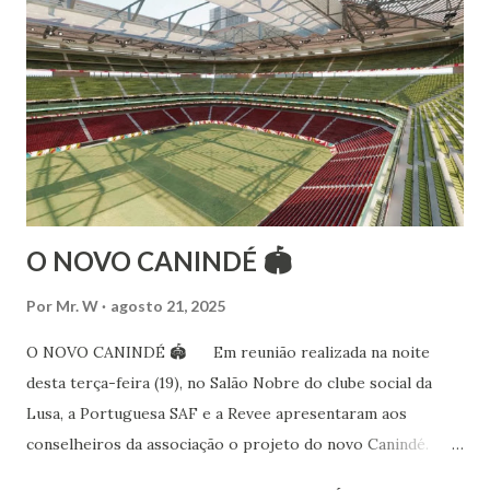
folclóricas do Rajastão (Kalbelia, Banjara, Ghoomar, Chair).
Bailarina profissional e professora de dança. Dedica-se há
15 anos ao estudo e pesquisa de danças étnicas, em especial
às danças ciganas, árabes e indianas. Iniciou seus estudos de
dança aos 4 anos de idade (em 1982) no balé clássico,
passando por diversas atividades co...
O NOVO CANINDÉ 🏟
Por
Mr. W
agosto 21, 2025
O NOVO CANINDÉ 🏟 Em reunião realizada na noite
desta terça-feira (19), no Salão Nobre do clube social da
Lusa, a Portuguesa SAF e a Revee apresentaram aos
conselheiros da associação o projeto do novo Canindé.
Além do estádio lusitano, também foi exposto o restante do