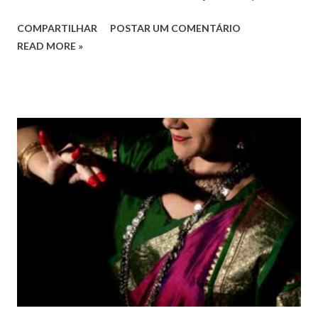
o pleno respeito a todos os direitos humanos, por todos,
COMPARTILHAR
POSTAR UM COMENTÁRIO
em todos os lugares. Este ano, o foco é sobre os direitos
READ MORE »
de todas as pessoas – mulheres, jovens, minorias, pessoas
com deficiência, povos indígenas, os pobres e
marginalizados – para fazer ouvir a sua voz na vida pública
e para que ela seja incluída no processo de decisão política.
Estes direitos humanos – os direitos à liberdade de opinião
e de expressão, de reunião pacífica e de associação, e de
participar no governo (artigos 19, 20 e 21 da Declaração
Universal dos Direitos Humanos ) – têm estado no centro
das mudanças históricas no mundo árabe nos últimos dois
anos, em que milhões foram às ruas para exigir mudanças.
Em outras partes do mundo, os “99%” fizeram suas vozes
serem ouvidas através ...