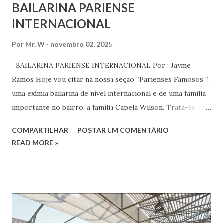
BAILARINA PARIENSE
INTERNACIONAL
Por
Mr. W
novembro 02, 2025
BAILARINA PARIENSE INTERNACIONAL Por : Jayme
Ramos Hoje vou citar na nossa seção “Parienses Famosos “,
uma exímia bailarina de nível internacional e de uma família
importante no bairro, a família Capela Wilson. Trata-se da
Saphyra Cristiane Wilson, bailarina e Professora de dança.
COMPARTILHAR
POSTAR UM COMENTÁRIO
Vamos às informações de seu site : Bailarina e professora
READ MORE »
de danças étnicas com destaque para as danças ciganas,
árabes e indianas. Graduada pela Universidade Anhembi
Morumbi. Iniciou seus estudos em dança indiana com
Estalamare dos Santos, em 1999, no estilo Bharatanatyam.
Esteve na Índia aprofundando seus estudos neste estilo
além de partir para pesquisa e vivência das danças