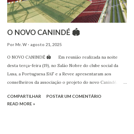
dança aos 4 anos de idade (em 1982) no balé clássico,
passando por diversas atividades co...
O NOVO CANINDÉ 🏟
Por
Mr. W
agosto 21, 2025
O NOVO CANINDÉ 🏟 Em reunião realizada na noite
desta terça-feira (19), no Salão Nobre do clube social da
Lusa, a Portuguesa SAF e a Revee apresentaram aos
conselheiros da associação o projeto do novo Canindé.
Além do estádio lusitano, também foi exposto o restante do
COMPARTILHAR
POSTAR UM COMENTÁRIO
complexo, que englobará clube social, edifício garagem
READ MORE »
para 4600 carros, hotel e boulevard de alimentação.
Pelo lado da Portuguesa SAF estiveram no encontro o
sócio-investidor e presidente, Alex Bourgeois, o sócio-
investidor e presidente do Conselho de Administração da