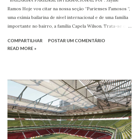
BAILARINA PARIENSE INTERNACIONAL Por : Jayme
Ramos Hoje vou citar na nossa seção “Parienses Famosos “,
uma exímia bailarina de nível internacional e de uma família
importante no bairro, a família Capela Wilson. Trata-se da
Saphyra Cristiane Wilson, bailarina e Professora de dança.
COMPARTILHAR
POSTAR UM COMENTÁRIO
Vamos às informações de seu site : Bailarina e professora
READ MORE »
de danças étnicas com destaque para as danças ciganas,
árabes e indianas. Graduada pela Universidade Anhembi
Morumbi. Iniciou seus estudos em dança indiana com
Estalamare dos Santos, em 1999, no estilo Bharatanatyam.
Esteve na Índia aprofundando seus estudos neste estilo
além de partir para pesquisa e vivência das danças
folclóricas do Rajastão (Kalbelia, Banjara, Ghoomar, Chair).
Bailarina profissional e professora de dança. Dedica-se há
15 anos ao estudo e pesquisa de danças étnicas, em especial
às danças ciganas, árabes e indianas. Iniciou seus estudos de