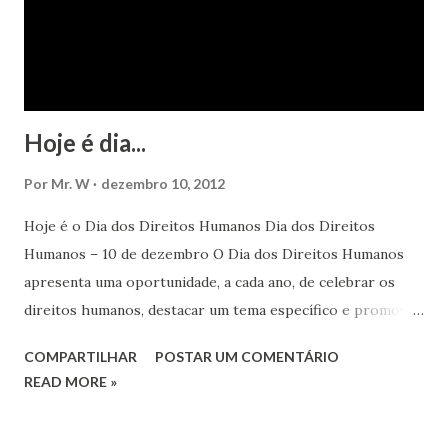
Hoje é dia...
Por
Mr. W
dezembro 10, 2012
Hoje é o Dia dos Direitos Humanos Dia dos Direitos
Humanos – 10 de dezembro O Dia dos Direitos Humanos
apresenta uma oportunidade, a cada ano, de celebrar os
direitos humanos, destacar um tema específico e promover
o pleno respeito a todos os direitos humanos, por todos,
COMPARTILHAR
POSTAR UM COMENTÁRIO
em todos os lugares. Este ano, o foco é sobre os direitos
READ MORE »
de todas as pessoas – mulheres, jovens, minorias, pessoas
com deficiência, povos indígenas, os pobres e