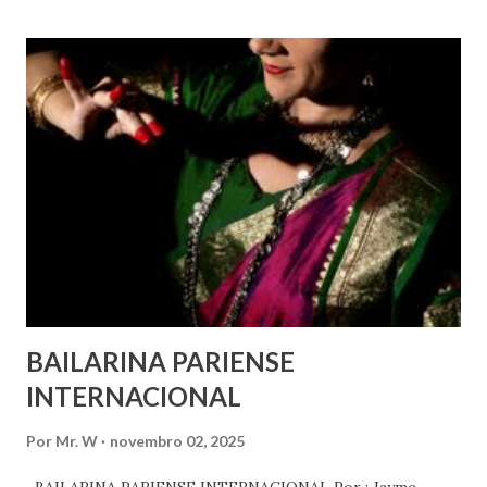
marginalizados – para fazer ouvir a sua voz na vida pública
e para que ela seja incluída no processo de decisão política.
Estes direitos humanos – os direitos à liberdade de opinião
e de expressão, de reunião pacífica e de associação, e de
participar no governo (artigos 19, 20 e 21 da Declaração
Universal dos Direitos Humanos ) – têm estado no centro
das mudanças históricas no mundo árabe nos últimos dois
anos, em que milhões foram às ruas para exigir mudanças.
Em outras partes do mundo, os “99%” fizeram suas vozes
serem ouvidas através ...
BAILARINA PARIENSE
INTERNACIONAL
Por
Mr. W
novembro 02, 2025