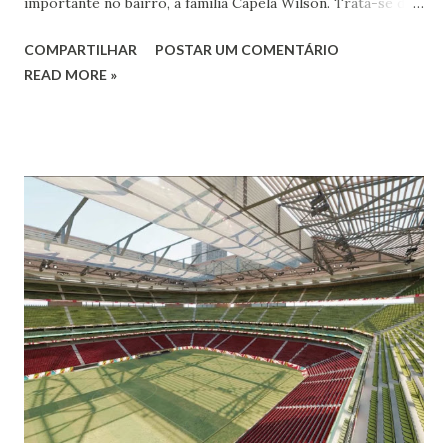
importante no bairro, a família Capela Wilson. Trata-se da
Saphyra Cristiane Wilson, bailarina e Professora de dança.
COMPARTILHAR
POSTAR UM COMENTÁRIO
Vamos às informações de seu site : Bailarina e professora
READ MORE »
de danças étnicas com destaque para as danças ciganas,
árabes e indianas. Graduada pela Universidade Anhembi
Morumbi. Iniciou seus estudos em dança indiana com
Estalamare dos Santos, em 1999, no estilo Bharatanatyam.
Esteve na Índia aprofundando seus estudos neste estilo
além de partir para pesquisa e vivência das danças
folclóricas do Rajastão (Kalbelia, Banjara, Ghoomar, Chair).
Bailarina profissional e professora de dança. Dedica-se há
15 anos ao estudo e pesquisa de danças étnicas, em especial
às danças ciganas, árabes e indianas. Iniciou seus estudos de
dança aos 4 anos de idade (em 1982) no balé clássico,
passando por diversas atividades co...