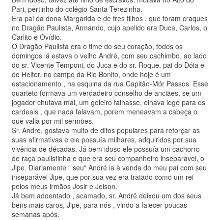
Pari, pertinho do colégio Santa Terezinha.
Era pai da dona Margarida e de tres filhos , que foram craques
no Dragão Paulista, Armando, cujo apelido era Duca, Carlos, o
Carlito e Ovídio.
O Dragão Paulista era o time do seu coração, todos os
domingos lá estava o velho André, com seu cachimbo, ao lado
do sr. Vicente Temponi, do Juca e do sr. Roque, pai do Dóia e
do Heitor, no campo da Rio Bonito, onde hoje é um
estacionamento , na esquina da rua Capitão-Mór Passos. Esse
quarteto formava um verdadeiro conselho de anciães, se um
jogador chutava mal, um goleiro falhasse, olhava logo para os
cardeais , que nada falavam, porem meneavam a cabeça o
que valia por mil sermões.
Sr. André, gostava muito de ditos populares para reforçar as
suas afirmativas e ele possuía milhares, adquiridos por sua
vivência de décadas. Já bem idoso ele possuía um cachorro
de raça paulistinha e que era seu companheiro inseparável, o
Jipe. Diariamente " seu" André ia à venda do meu pai com seu
inseparável Jipe, que por sua vez era tratado como um rei
pelos meus irmãos Josir e Jelson.
Já bem adoentado , acamado, sr. André deixou um dos seus
bens mais caros, Jipe, para nós , vindo a falecer poucas
semanas após.