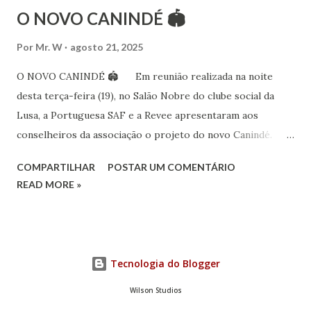
O NOVO CANINDÉ 🏟
Por
Mr. W
agosto 21, 2025
O NOVO CANINDÉ 🏟 Em reunião realizada na noite
desta terça-feira (19), no Salão Nobre do clube social da
Lusa, a Portuguesa SAF e a Revee apresentaram aos
conselheiros da associação o projeto do novo Canindé.
Além do estádio lusitano, também foi exposto o restante do
COMPARTILHAR
POSTAR UM COMENTÁRIO
complexo, que englobará clube social, edifício garagem
READ MORE »
para 4600 carros, hotel e boulevard de alimentação.
Pelo lado da Portuguesa SAF estiveram no encontro o
sócio-investidor e presidente, Alex Bourgeois, o sócio-
investidor e presidente do Conselho de Administração da
Tecnologia do Blogger
SAF, André Berenguer, e os vice-presidentes Fred Mourão
(marketing), Marcus Mingoni (financeiro), Tadeu Oliveira
Wilson Studios
Júnior (futebol) e Turíbio Leite (saúde e performance), além