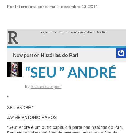
Por
Internauta por e-mail
dezembro 13, 2014
R
espond to this post by replying above this line
New post on
Histórias do Pari
“SEU ” ANDRÉ
by
historiasdopari
"
SEU ANDRÉ "
JAYME ANTONIO RAMOS
"Seu" André é um outro capítulo à parte nas histórias do Pari.
Bem idoso, talvez até filho de escravos, morava no Alto do