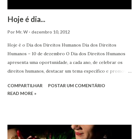
Hoje é dia...
Por
Mr. W
dezembro 10, 2012
Hoje é o Dia dos Direitos Humanos Dia dos Direitos
Humanos – 10 de dezembro O Dia dos Direitos Humanos
apresenta uma oportunidade, a cada ano, de celebrar os
direitos humanos, destacar um tema específico e promover
o pleno respeito a todos os direitos humanos, por todos,
COMPARTILHAR
POSTAR UM COMENTÁRIO
em todos os lugares. Este ano, o foco é sobre os direitos
READ MORE »
de todas as pessoas – mulheres, jovens, minorias, pessoas
com deficiência, povos indígenas, os pobres e
marginalizados – para fazer ouvir a sua voz na vida pública
e para que ela seja incluída no processo de decisão política.
Estes direitos humanos – os direitos à liberdade de opinião