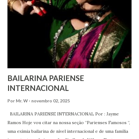
e de expressão, de reunião pacífica e de associação, e de
participar no governo (artigos 19, 20 e 21 da Declaração
Universal dos Direitos Humanos ) – têm estado no centro
das mudanças históricas no mundo árabe nos últimos dois
anos, em que milhões foram às ruas para exigir mudanças.
Em outras partes do mundo, os “99%” fizeram suas vozes
serem ouvidas através ...
BAILARINA PARIENSE
INTERNACIONAL
Por
Mr. W
novembro 02, 2025
BAILARINA PARIENSE INTERNACIONAL Por : Jayme
Ramos Hoje vou citar na nossa seção “Parienses Famosos “,
uma exímia bailarina de nível internacional e de uma família