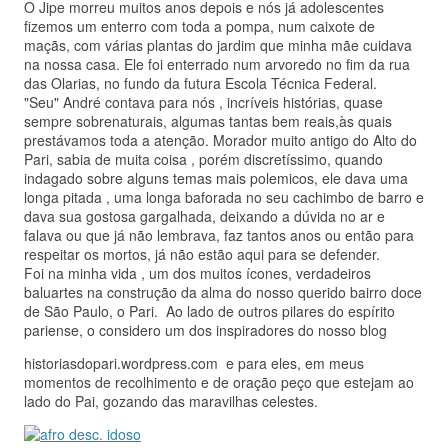
O Jipe morreu muitos anos depois e nós já adolescentes
fizemos um enterro com toda a pompa, num caixote de
maçãs, com várias plantas do jardim que minha mãe cuidava
na nossa casa. Ele foi enterrado num arvoredo no fim da rua
das Olarias, no fundo da futura Escola Técnica Federal.
"Seu" André contava para nós , incríveis histórias, quase
sempre sobrenaturais, algumas tantas bem reais,às quais
prestávamos toda a atenção. Morador muito antigo do Alto do
Pari, sabia de muita coisa , porém discretíssimo, quando
indagado sobre alguns temas mais polemicos, ele dava uma
longa pitada , uma longa baforada no seu cachimbo de barro e
dava sua gostosa gargalhada, deixando a dúvida no ar e
falava ou que já não lembrava, faz tantos anos ou então para
respeitar os mortos, já não estão aqui para se defender.
Foi na minha vida , um dos muitos ícones, verdadeiros
baluartes na construção da alma do nosso querido bairro doce
de São Paulo, o Pari. Ao lado de outros pilares do espírito
pariense, o considero um dos inspiradores do nosso blog
historiasdopari.wordpress.com e para eles, em meus
momentos de recolhimento e de oração peço que estejam ao
lado do Pai, gozando das maravilhas celestes.