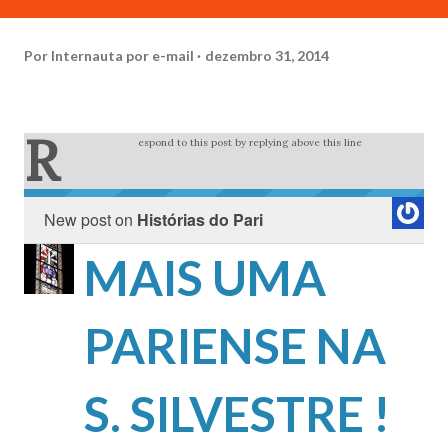
Por
Internauta por e-mail
dezembro 31, 2014
R
espond to this post by replying above this line
New post on
Histórias do Pari
MAIS UMA
PARIENSE NA
S. SILVESTRE !