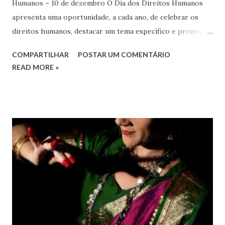
Humanos – 10 de dezembro O Dia dos Direitos Humanos
apresenta uma oportunidade, a cada ano, de celebrar os
direitos humanos, destacar um tema específico e promover
o pleno respeito a todos os direitos humanos, por todos,
COMPARTILHAR
POSTAR UM COMENTÁRIO
em todos os lugares. Este ano, o foco é sobre os direitos
READ MORE »
de todas as pessoas – mulheres, jovens, minorias, pessoas
com deficiência, povos indígenas, os pobres e
marginalizados – para fazer ouvir a sua voz na vida pública
e para que ela seja incluída no processo de decisão política.
Estes direitos humanos – os direitos à liberdade de opinião
e de expressão, de reunião pacífica e de associação, e de
participar no governo (artigos 19, 20 e 21 da Declaração
Universal dos Direitos Humanos ) – têm estado no centro
das mudanças históricas no mundo árabe nos últimos dois
anos, em que milhões foram às ruas para exigir mudanças.
Em outras partes do mundo, os “99%” fizeram suas vozes