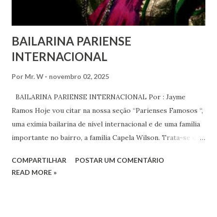
serem ouvidas através ...
BAILARINA PARIENSE
INTERNACIONAL
Por
Mr. W
novembro 02, 2025
BAILARINA PARIENSE INTERNACIONAL Por : Jayme
Ramos Hoje vou citar na nossa seção “Parienses Famosos “,
uma exímia bailarina de nível internacional e de uma família
importante no bairro, a família Capela Wilson. Trata-se da
Saphyra Cristiane Wilson, bailarina e Professora de dança.
COMPARTILHAR
POSTAR UM COMENTÁRIO
Vamos às informações de seu site : Bailarina e professora
READ MORE »
de danças étnicas com destaque para as danças ciganas,
árabes e indianas. Graduada pela Universidade Anhembi
Morumbi. Iniciou seus estudos em dança indiana com