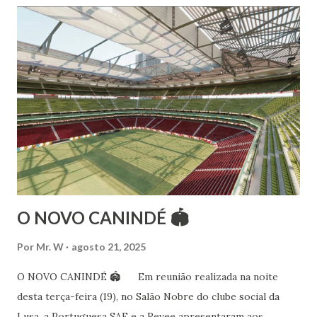
Estalamare dos Santos, em 1999, no estilo Bharatanatyam.
Esteve na Índia aprofundando seus estudos neste estilo
além de partir para pesquisa e vivência das danças
folclóricas do Rajastão (Kalbelia, Banjara, Ghoomar, Chair).
Bailarina profissional e professora de dança. Dedica-se há
15 anos ao estudo e pesquisa de danças étnicas, em especial
às danças ciganas, árabes e indianas. Iniciou seus estudos de
dança aos 4 anos de idade (em 1982) no balé clássico,
passando por diversas atividades co...
O NOVO CANINDÉ 🏟
Por
Mr. W
agosto 21, 2025
O NOVO CANINDÉ 🏟 Em reunião realizada na noite
desta terça-feira (19), no Salão Nobre do clube social da
Lusa, a Portuguesa SAF e a Revee apresentaram aos