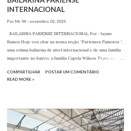
INTERNACIONAL
Por
Mr. W
novembro 02, 2025
BAILARINA PARIENSE INTERNACIONAL Por : Jayme
Ramos Hoje vou citar na nossa seção “Parienses Famosos “,
uma exímia bailarina de nível internacional e de uma família
importante no bairro, a família Capela Wilson. Trata-se da
Saphyra Cristiane Wilson, bailarina e Professora de dança.
COMPARTILHAR
POSTAR UM COMENTÁRIO
Vamos às informações de seu site : Bailarina e professora
READ MORE »
de danças étnicas com destaque para as danças ciganas,
árabes e indianas. Graduada pela Universidade Anhembi
Morumbi. Iniciou seus estudos em dança indiana com
Estalamare dos Santos, em 1999, no estilo Bharatanatyam.
Esteve na Índia aprofundando seus estudos neste estilo
além de partir para pesquisa e vivência das danças