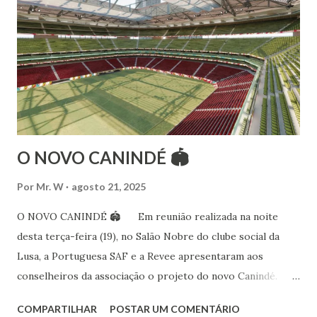
folclóricas do Rajastão (Kalbelia, Banjara, Ghoomar, Chair).
Bailarina profissional e professora de dança. Dedica-se há
15 anos ao estudo e pesquisa de danças étnicas, em especial
às danças ciganas, árabes e indianas. Iniciou seus estudos de
dança aos 4 anos de idade (em 1982) no balé clássico,
passando por diversas atividades co...
O NOVO CANINDÉ 🏟
Por
Mr. W
agosto 21, 2025
O NOVO CANINDÉ 🏟 Em reunião realizada na noite
desta terça-feira (19), no Salão Nobre do clube social da
Lusa, a Portuguesa SAF e a Revee apresentaram aos
conselheiros da associação o projeto do novo Canindé.
Além do estádio lusitano, também foi exposto o restante do
COMPARTILHAR
POSTAR UM COMENTÁRIO
complexo, que englobará clube social, edifício garagem