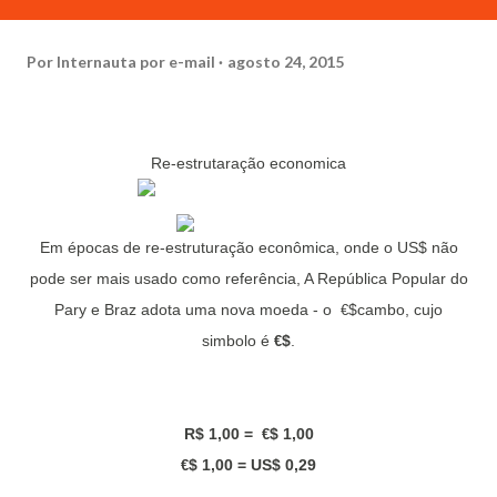
Por
Internauta por e-mail
agosto 24, 2015
Re-estrutaração economica
Em épocas de re-estruturação econômica, onde o US$ não
pode ser mais usado como referência, A República Popular do
Pary e Braz adota uma nova moeda - o
$cambo, cujo
€
simbolo é
$
.
€
R$ 1,00 =
$ 1,00
€
$ 1,00 = US$ 0,29
€