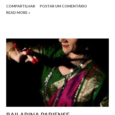
o pleno respeito a todos os direitos humanos, por todos,
COMPARTILHAR
POSTAR UM COMENTÁRIO
em todos os lugares. Este ano, o foco é sobre os direitos
READ MORE »
de todas as pessoas – mulheres, jovens, minorias, pessoas
com deficiência, povos indígenas, os pobres e
marginalizados – para fazer ouvir a sua voz na vida pública
e para que ela seja incluída no processo de decisão política.
Estes direitos humanos – os direitos à liberdade de opinião
e de expressão, de reunião pacífica e de associação, e de
participar no governo (artigos 19, 20 e 21 da Declaração
Universal dos Direitos Humanos ) – têm estado no centro
das mudanças históricas no mundo árabe nos últimos dois
anos, em que milhões foram às ruas para exigir mudanças.
Em outras partes do mundo, os “99%” fizeram suas vozes
serem ouvidas através ...
BAILARINA PARIENSE