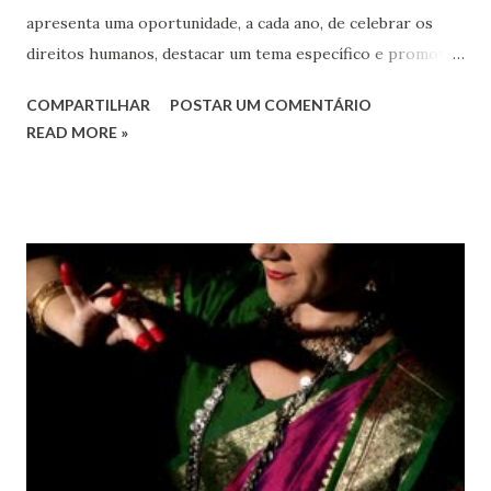
apresenta uma oportunidade, a cada ano, de celebrar os
direitos humanos, destacar um tema específico e promover
o pleno respeito a todos os direitos humanos, por todos,
COMPARTILHAR
POSTAR UM COMENTÁRIO
em todos os lugares. Este ano, o foco é sobre os direitos
READ MORE »
de todas as pessoas – mulheres, jovens, minorias, pessoas
com deficiência, povos indígenas, os pobres e
marginalizados – para fazer ouvir a sua voz na vida pública
e para que ela seja incluída no processo de decisão política.
Estes direitos humanos – os direitos à liberdade de opinião
e de expressão, de reunião pacífica e de associação, e de
participar no governo (artigos 19, 20 e 21 da Declaração
Universal dos Direitos Humanos ) – têm estado no centro
das mudanças históricas no mundo árabe nos últimos dois
anos, em que milhões foram às ruas para exigir mudanças.
Em outras partes do mundo, os “99%” fizeram suas vozes
serem ouvidas através ...