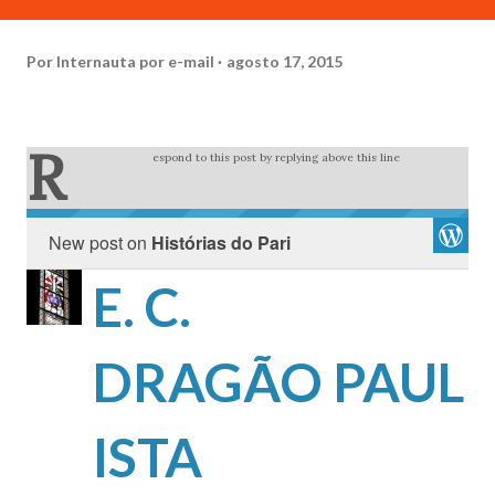
Por
Internauta por e-mail
agosto 17, 2015
R
espond to this post by replying above this line
New post on
Histórias do Pari
E. C.
DRAGÃO PAUL
ISTA