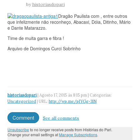
by
historiasdopari
Dragão Paulista com , entre outros
que infelizmente não reconheço, Abacaxi, Dóia, Ditinho, Mário
e Dante Matarazzo.
Time de muita garra e fibra !
Arquivo de Domingos Curci Sobrinho
historiasdopari
| Agosto 17, 2015 às 8:15 pm | Categorias:
Uncategorized
| URL:
http://wp.me/pIYGg-3lN
Comment
See all comments
Unsubscribe
to no longer receive posts from Histórias do Pari.
Change your email settings at
Manage Subscriptions
.