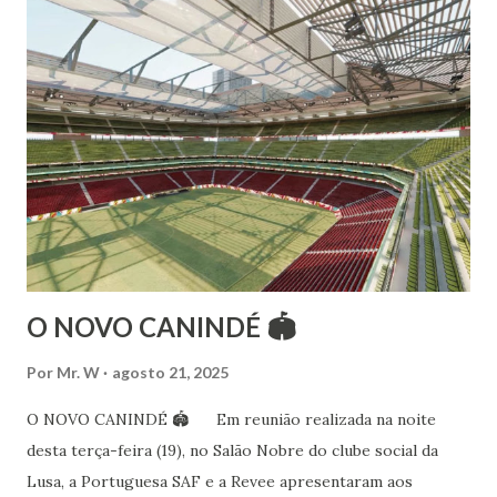
Esteve na Índia aprofundando seus estudos neste estilo
além de partir para pesquisa e vivência das danças
folclóricas do Rajastão (Kalbelia, Banjara, Ghoomar, Chair).
Bailarina profissional e professora de dança. Dedica-se há
15 anos ao estudo e pesquisa de danças étnicas, em especial
às danças ciganas, árabes e indianas. Iniciou seus estudos de
dança aos 4 anos de idade (em 1982) no balé clássico,
passando por diversas atividades co...
O NOVO CANINDÉ 🏟
Por
Mr. W
agosto 21, 2025
O NOVO CANINDÉ 🏟 Em reunião realizada na noite
desta terça-feira (19), no Salão Nobre do clube social da
Lusa, a Portuguesa SAF e a Revee apresentaram aos