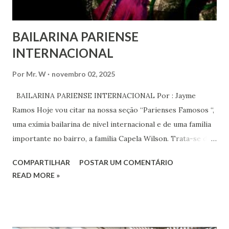
BAILARINA PARIENSE
INTERNACIONAL
Por
Mr. W
novembro 02, 2025
BAILARINA PARIENSE INTERNACIONAL Por : Jayme
Ramos Hoje vou citar na nossa seção “Parienses Famosos “,
uma exímia bailarina de nível internacional e de uma família
importante no bairro, a família Capela Wilson. Trata-se da
Saphyra Cristiane Wilson, bailarina e Professora de dança.
COMPARTILHAR
POSTAR UM COMENTÁRIO
Vamos às informações de seu site : Bailarina e professora
READ MORE »
de danças étnicas com destaque para as danças ciganas,
árabes e indianas. Graduada pela Universidade Anhembi
Morumbi. Iniciou seus estudos em dança indiana com
Estalamare dos Santos, em 1999, no estilo Bharatanatyam.