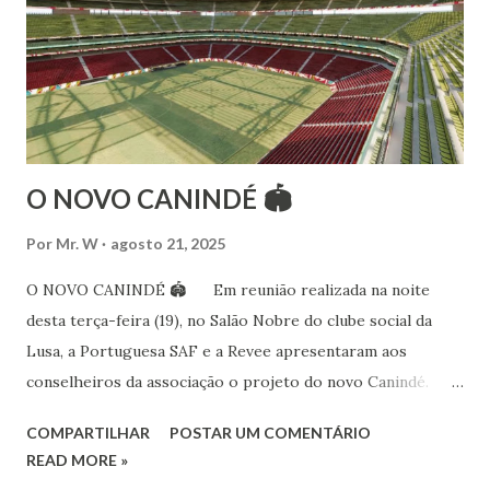
15 anos ao estudo e pesquisa de danças étnicas, em especial
às danças ciganas, árabes e indianas. Iniciou seus estudos de
dança aos 4 anos de idade (em 1982) no balé clássico,
passando por diversas atividades co...
O NOVO CANINDÉ 🏟
Por
Mr. W
agosto 21, 2025
O NOVO CANINDÉ 🏟 Em reunião realizada na noite
desta terça-feira (19), no Salão Nobre do clube social da
Lusa, a Portuguesa SAF e a Revee apresentaram aos
conselheiros da associação o projeto do novo Canindé.
Além do estádio lusitano, também foi exposto o restante do
COMPARTILHAR
POSTAR UM COMENTÁRIO
complexo, que englobará clube social, edifício garagem
READ MORE »
para 4600 carros, hotel e boulevard de alimentação.