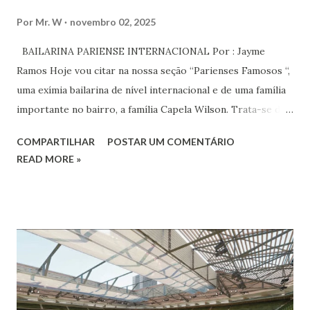
Por
Mr. W
novembro 02, 2025
BAILARINA PARIENSE INTERNACIONAL Por : Jayme
Ramos Hoje vou citar na nossa seção “Parienses Famosos “,
uma exímia bailarina de nível internacional e de uma família
importante no bairro, a família Capela Wilson. Trata-se da
Saphyra Cristiane Wilson, bailarina e Professora de dança.
COMPARTILHAR
POSTAR UM COMENTÁRIO
Vamos às informações de seu site : Bailarina e professora
READ MORE »
de danças étnicas com destaque para as danças ciganas,
árabes e indianas. Graduada pela Universidade Anhembi
Morumbi. Iniciou seus estudos em dança indiana com
Estalamare dos Santos, em 1999, no estilo Bharatanatyam.
Esteve na Índia aprofundando seus estudos neste estilo
além de partir para pesquisa e vivência das danças
folclóricas do Rajastão (Kalbelia, Banjara, Ghoomar, Chair).
Bailarina profissional e professora de dança. Dedica-se há