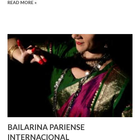
READ MORE »
de todas as pessoas – mulheres, jovens, minorias, pessoas
com deficiência, povos indígenas, os pobres e
marginalizados – para fazer ouvir a sua voz na vida pública
e para que ela seja incluída no processo de decisão política.
Estes direitos humanos – os direitos à liberdade de opinião
e de expressão, de reunião pacífica e de associação, e de
participar no governo (artigos 19, 20 e 21 da Declaração
Universal dos Direitos Humanos ) – têm estado no centro
das mudanças históricas no mundo árabe nos últimos dois
anos, em que milhões foram às ruas para exigir mudanças.
Em outras partes do mundo, os “99%” fizeram suas vozes
serem ouvidas através ...
BAILARINA PARIENSE
INTERNACIONAL