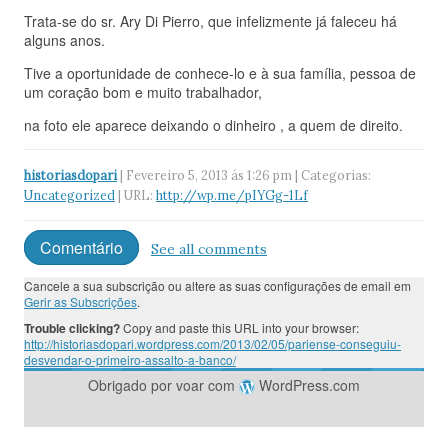
Trata-se do sr. Ary Di Pierro, que infelizmente já faleceu há
alguns anos.
Tive a oportunidade de conhece-lo e à sua família, pessoa de
um coração bom e muito trabalhador,
na foto ele aparece deixando o dinheiro , a quem de direito.
historiasdopari
| Fevereiro 5, 2013 ás 1:26 pm | Categorias:
Uncategorized
| URL:
http://wp.me/pIYGg-1Lf
Comentário
See all comments
Cancele a sua subscrição ou altere as suas configurações de email em
Gerir as Subscrições
.
Trouble clicking?
Copy and paste this URL into your browser:
http://historiasdopari.wordpress.com/2013/02/05/pariense-conseguiu-
desvendar-o-primeiro-assalto-a-banco/
Obrigado por voar com
WordPress.com