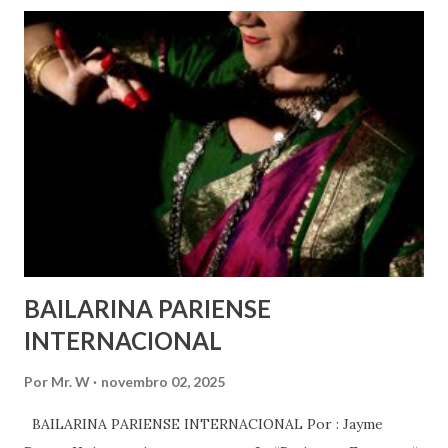
e para que ela seja incluída no processo de decisão política.
Estes direitos humanos – os direitos à liberdade de opinião
e de expressão, de reunião pacífica e de associação, e de
participar no governo (artigos 19, 20 e 21 da Declaração
Universal dos Direitos Humanos ) – têm estado no centro
das mudanças históricas no mundo árabe nos últimos dois
anos, em que milhões foram às ruas para exigir mudanças.
Em outras partes do mundo, os “99%” fizeram suas vozes
serem ouvidas através ...
BAILARINA PARIENSE
INTERNACIONAL
Por
Mr. W
novembro 02, 2025
BAILARINA PARIENSE INTERNACIONAL Por : Jayme