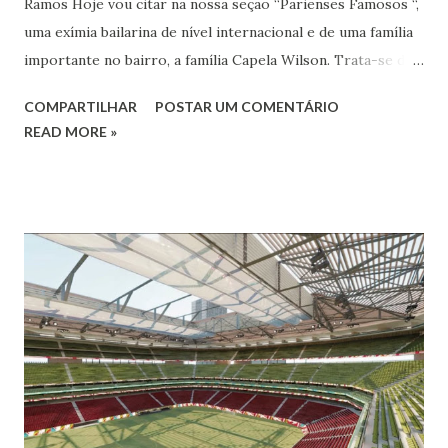
Ramos Hoje vou citar na nossa seção “Parienses Famosos “,
uma exímia bailarina de nível internacional e de uma família
importante no bairro, a família Capela Wilson. Trata-se da
Saphyra Cristiane Wilson, bailarina e Professora de dança.
COMPARTILHAR
POSTAR UM COMENTÁRIO
Vamos às informações de seu site : Bailarina e professora
READ MORE »
de danças étnicas com destaque para as danças ciganas,
árabes e indianas. Graduada pela Universidade Anhembi
Morumbi. Iniciou seus estudos em dança indiana com
Estalamare dos Santos, em 1999, no estilo Bharatanatyam.
Esteve na Índia aprofundando seus estudos neste estilo
além de partir para pesquisa e vivência das danças
folclóricas do Rajastão (Kalbelia, Banjara, Ghoomar, Chair).
Bailarina profissional e professora de dança. Dedica-se há
15 anos ao estudo e pesquisa de danças étnicas, em especial
às danças ciganas, árabes e indianas. Iniciou seus estudos de
dança aos 4 anos de idade (em 1982) no balé clássico,