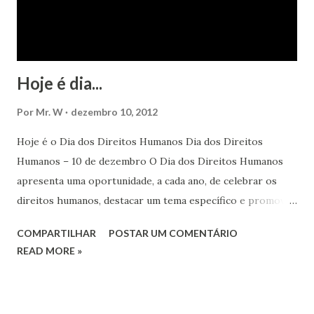
Hoje é dia...
Por
Mr. W
dezembro 10, 2012
Hoje é o Dia dos Direitos Humanos Dia dos Direitos
Humanos – 10 de dezembro O Dia dos Direitos Humanos
apresenta uma oportunidade, a cada ano, de celebrar os
direitos humanos, destacar um tema específico e promover
o pleno respeito a todos os direitos humanos, por todos,
COMPARTILHAR
POSTAR UM COMENTÁRIO
em todos os lugares. Este ano, o foco é sobre os direitos
READ MORE »
de todas as pessoas – mulheres, jovens, minorias, pessoas
com deficiência, povos indígenas, os pobres e
marginalizados – para fazer ouvir a sua voz na vida pública