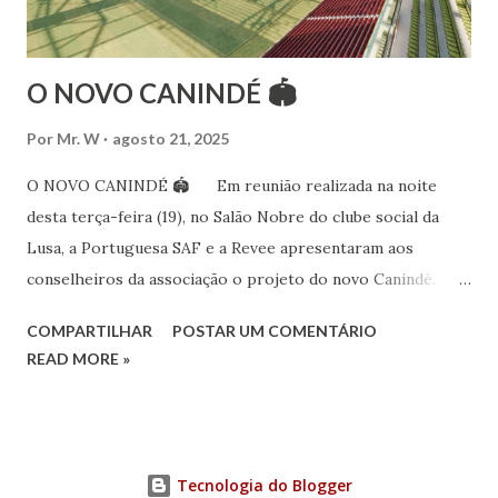
passando por diversas atividades co...
O NOVO CANINDÉ 🏟
Por
Mr. W
agosto 21, 2025
O NOVO CANINDÉ 🏟 Em reunião realizada na noite
desta terça-feira (19), no Salão Nobre do clube social da
Lusa, a Portuguesa SAF e a Revee apresentaram aos
conselheiros da associação o projeto do novo Canindé.
Além do estádio lusitano, também foi exposto o restante do
COMPARTILHAR
POSTAR UM COMENTÁRIO
complexo, que englobará clube social, edifício garagem
READ MORE »
para 4600 carros, hotel e boulevard de alimentação.
Pelo lado da Portuguesa SAF estiveram no encontro o
sócio-investidor e presidente, Alex Bourgeois, o sócio-
investidor e presidente do Conselho de Administração da
Tecnologia do Blogger
SAF, André Berenguer, e os vice-presidentes Fred Mourão