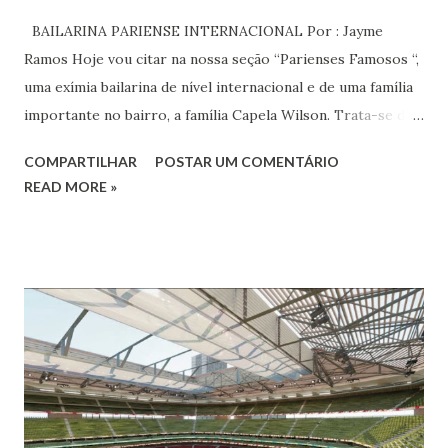
BAILARINA PARIENSE INTERNACIONAL Por : Jayme
Ramos Hoje vou citar na nossa seção “Parienses Famosos “,
uma exímia bailarina de nível internacional e de uma família
importante no bairro, a família Capela Wilson. Trata-se da
Saphyra Cristiane Wilson, bailarina e Professora de dança.
COMPARTILHAR
POSTAR UM COMENTÁRIO
Vamos às informações de seu site : Bailarina e professora
READ MORE »
de danças étnicas com destaque para as danças ciganas,
árabes e indianas. Graduada pela Universidade Anhembi
Morumbi. Iniciou seus estudos em dança indiana com
Estalamare dos Santos, em 1999, no estilo Bharatanatyam.
Esteve na Índia aprofundando seus estudos neste estilo
além de partir para pesquisa e vivência das danças
folclóricas do Rajastão (Kalbelia, Banjara, Ghoomar, Chair).
Bailarina profissional e professora de dança. Dedica-se há
15 anos ao estudo e pesquisa de danças étnicas, em especial