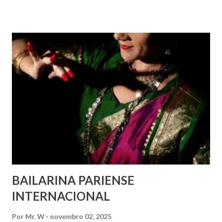
com deficiência, povos indígenas, os pobres e
marginalizados – para fazer ouvir a sua voz na vida pública
e para que ela seja incluída no processo de decisão política.
Estes direitos humanos – os direitos à liberdade de opinião
e de expressão, de reunião pacífica e de associação, e de
participar no governo (artigos 19, 20 e 21 da Declaração
Universal dos Direitos Humanos ) – têm estado no centro
das mudanças históricas no mundo árabe nos últimos dois
anos, em que milhões foram às ruas para exigir mudanças.
Em outras partes do mundo, os “99%” fizeram suas vozes
serem ouvidas através ...
BAILARINA PARIENSE
INTERNACIONAL
Por
Mr. W
novembro 02, 2025