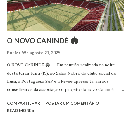
às danças ciganas, árabes e indianas. Iniciou seus estudos de
dança aos 4 anos de idade (em 1982) no balé clássico,
passando por diversas atividades co...
O NOVO CANINDÉ 🏟
Por
Mr. W
agosto 21, 2025
O NOVO CANINDÉ 🏟 Em reunião realizada na noite
desta terça-feira (19), no Salão Nobre do clube social da
Lusa, a Portuguesa SAF e a Revee apresentaram aos
conselheiros da associação o projeto do novo Canindé.
Além do estádio lusitano, também foi exposto o restante do
COMPARTILHAR
POSTAR UM COMENTÁRIO
complexo, que englobará clube social, edifício garagem
READ MORE »
para 4600 carros, hotel e boulevard de alimentação.
Pelo lado da Portuguesa SAF estiveram no encontro o
sócio-investidor e presidente, Alex Bourgeois, o sócio-