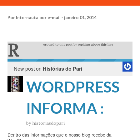
Por
Internauta por e-mail
janeiro 01, 2014
R
espond to this post by replying above this line
New post on
Histórias do Pari
WORDPRESS
INFORMA :
by
historiasdopari
Dentro das informações que o nosso blog recebe da