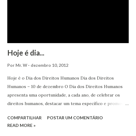
Hoje é dia...
Por
Mr. W
dezembro 10, 2012
Hoje é o Dia dos Direitos Humanos Dia dos Direitos
Humanos – 10 de dezembro O Dia dos Direitos Humanos
apresenta uma oportunidade, a cada ano, de celebrar os
direitos humanos, destacar um tema específico e promover
o pleno respeito a todos os direitos humanos, por todos,
COMPARTILHAR
POSTAR UM COMENTÁRIO
em todos os lugares. Este ano, o foco é sobre os direitos
READ MORE »
de todas as pessoas – mulheres, jovens, minorias, pessoas