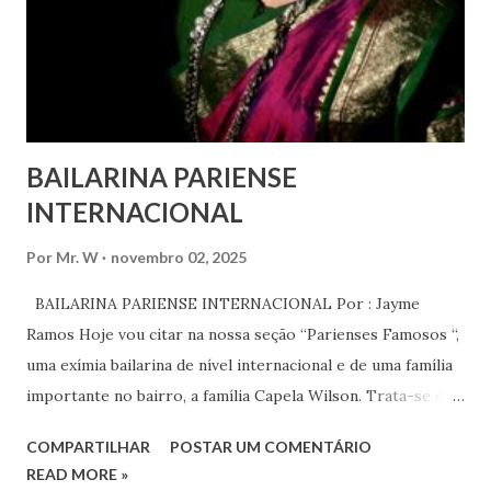
anos, em que milhões foram às ruas para exigir mudanças.
Em outras partes do mundo, os “99%” fizeram suas vozes
serem ouvidas através ...
BAILARINA PARIENSE
INTERNACIONAL
Por
Mr. W
novembro 02, 2025
BAILARINA PARIENSE INTERNACIONAL Por : Jayme
Ramos Hoje vou citar na nossa seção “Parienses Famosos “,
uma exímia bailarina de nível internacional e de uma família
importante no bairro, a família Capela Wilson. Trata-se da
Saphyra Cristiane Wilson, bailarina e Professora de dança.
COMPARTILHAR
POSTAR UM COMENTÁRIO
Vamos às informações de seu site : Bailarina e professora
READ MORE »
de danças étnicas com destaque para as danças ciganas,