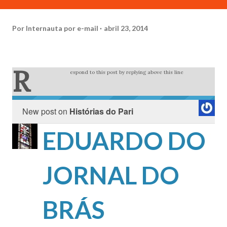
Por
Internauta por e-mail
abril 23, 2014
R
espond to this post by replying above this line
New post on
Histórias do Pari
EDUARDO DO
JORNAL DO
BRÁS