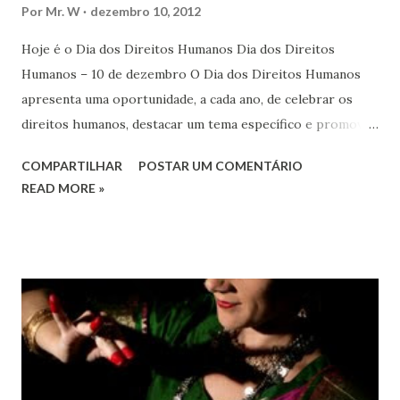
Por
Mr. W
dezembro 10, 2012
Hoje é o Dia dos Direitos Humanos Dia dos Direitos
Humanos – 10 de dezembro O Dia dos Direitos Humanos
apresenta uma oportunidade, a cada ano, de celebrar os
direitos humanos, destacar um tema específico e promover
o pleno respeito a todos os direitos humanos, por todos,
COMPARTILHAR
POSTAR UM COMENTÁRIO
em todos os lugares. Este ano, o foco é sobre os direitos
READ MORE »
de todas as pessoas – mulheres, jovens, minorias, pessoas
com deficiência, povos indígenas, os pobres e
marginalizados – para fazer ouvir a sua voz na vida pública
e para que ela seja incluída no processo de decisão política.
Estes direitos humanos – os direitos à liberdade de opinião
e de expressão, de reunião pacífica e de associação, e de
participar no governo (artigos 19, 20 e 21 da Declaração
Universal dos Direitos Humanos ) – têm estado no centro
das mudanças históricas no mundo árabe nos últimos dois