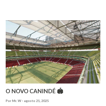
árabes e indianas. Graduada pela Universidade Anhembi
Morumbi. Iniciou seus estudos em dança indiana com
Estalamare dos Santos, em 1999, no estilo Bharatanatyam.
Esteve na Índia aprofundando seus estudos neste estilo
além de partir para pesquisa e vivência das danças
folclóricas do Rajastão (Kalbelia, Banjara, Ghoomar, Chair).
Bailarina profissional e professora de dança. Dedica-se há
15 anos ao estudo e pesquisa de danças étnicas, em especial
às danças ciganas, árabes e indianas. Iniciou seus estudos de
dança aos 4 anos de idade (em 1982) no balé clássico,
passando por diversas atividades co...
O NOVO CANINDÉ 🏟
Por
Mr. W
agosto 21, 2025